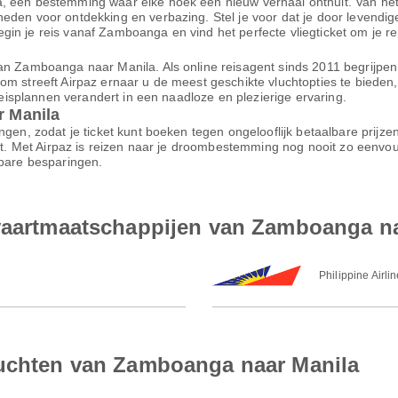
, een bestemming waar elke hoek een nieuw verhaal onthult. Van het
den voor ontdekking en verbazing. Stel je voor dat je door levendige 
in je reis vanaf Zamboanga en vind het perfecte vliegticket om je re
an Zamboanga naar Manila. Als online reisagent sinds 2011 begrijpen w
om streeft Airpaz ernaar u de meest geschikte vluchtopties te biede
 reisplannen verandert in een naadloze en plezierige ervaring.
r Manila
ngen, zodat je ticket kunt boeken tegen ongelooflijk betaalbare prijz
ort. Met Airpaz is reizen naar je droombestemming nog nooit zo eenvo
nbare besparingen.
tvaartmaatschappijen van Zamboanga n
Philippine Airli
luchten van Zamboanga naar Manila