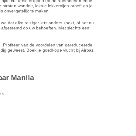
 rijke culturele erfgoed tot de adembenemende
straten wandelt, lokale lekkernijen proeft en je
is onvergetelijk te maken.
e dat elke reiziger iets anders zoekt, of het nu
n, afgestemd op uw behoeften. Met slechts een
en. Profiteer van de voordelen van gereduceerde
udig geweest. Boek je goedkope vlucht bij Airpaz
aar Manila
nes