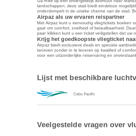
Ga mee op een onvergetelijk avontuur naar Manila
landschappen, deze stad biedt eindeloze mogelijkhe
onderdompelt in de unieke charme van de stad. Beg
Airpaz als uw ervaren reispartner
Met Airpaz kunt u eenvoudig vliegtickets boeken v
gaat om comfort, snelheid of betaalbaarheid. Daar
paar klikken kunt u een ticket veiligstellen dat uw
Krijg het goedkoopste vliegticket naa
Airpaz biedt exclusieve deals en speciale aanbiedi
tarieven zonder in te leveren op kwaliteit of comf
voor een uitzonderlijke reiservaring en onverslaa
Lijst met beschikbare luch
Cebu Pacific
Veelgestelde vragen over v