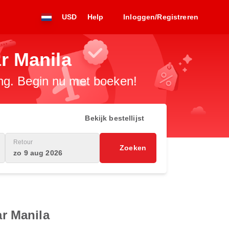
USD
Help
Inloggen/Registreren
r Manila
ng. Begin nu met boeken!
Bekijk bestellijst
Retour
Zoeken
zo 9 aug 2026
r Manila