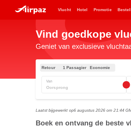
Vlucht
Hotel
Promotie
Bestel
Vind goedkope vlu
Geniet van exclusieve vluchta
Retour
1 Passagier
Economie
Van
Laatst bijgewerkt op
6 augustus 2026 om 21:44 G
Boek en ontvang de beste 