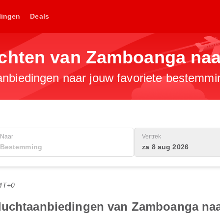
lingen
Deals
chten van Zamboanga naa
anbiedingen naar jouw favoriete bestemmi
Naar
Vertrek
za 8 aug 2026
MT+0
vluchtaanbiedingen van Zamboanga naa