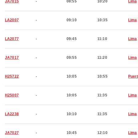
JA7015
-
08:55
10:20
Lima
LA2007
-
09:10
10:35
Lima
LA2077
-
09:45
11:10
Lima
JA7017
-
09:55
11:20
Lima
H25722
-
10:05
10:55
Puer
H25007
-
10:05
11:35
Lima
LA2238
-
10:10
11:35
Lima
JA7027
-
10:45
12:10
Lima