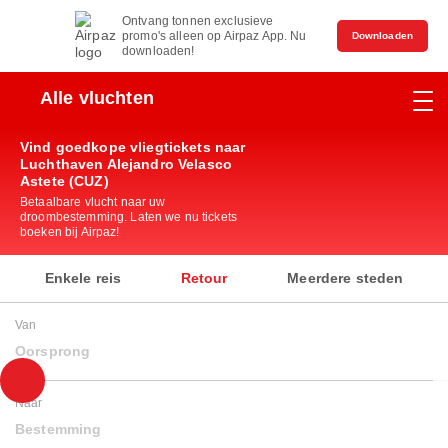
Ontvang tonnen exclusieve
promo's alleen op Airpaz App. Nu
Downloaden
downloaden!
Alle vluchten
Vind goedkope vliegtickets naar
Luchthaven Alejandro Velasco
Astete (CUZ)
Betaalbare vlucht naar uw
droombestemming. Laten we nu tickets
boeken bij Airpaz!
Enkele reis
Retour
Meerdere steden
Van
Oorsprong
Naar
Bestemming