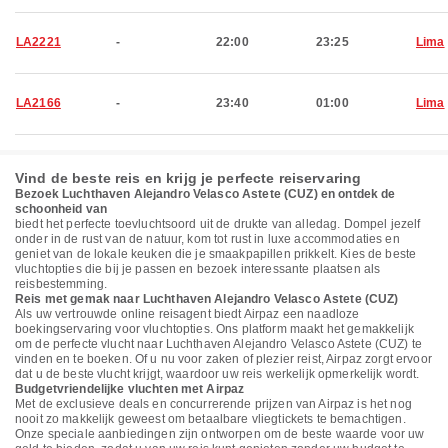
LA2221
-
22:00
23:25
Lima
LA2166
-
23:40
01:00
Lima
Vind de beste reis en krijg je perfecte reiservaring
Bezoek Luchthaven Alejandro Velasco Astete (CUZ) en ontdek de
schoonheid van
biedt het perfecte toevluchtsoord uit de drukte van alledag. Dompel jezelf
onder in de rust van de natuur, kom tot rust in luxe accommodaties en
geniet van de lokale keuken die je smaakpapillen prikkelt. Kies de beste
vluchtopties die bij je passen en bezoek interessante plaatsen als
reisbestemming.
Reis met gemak naar Luchthaven Alejandro Velasco Astete (CUZ)
Als uw vertrouwde online reisagent biedt Airpaz een naadloze
boekingservaring voor vluchtopties. Ons platform maakt het gemakkelijk
om de perfecte vlucht naar Luchthaven Alejandro Velasco Astete (CUZ) te
vinden en te boeken. Of u nu voor zaken of plezier reist, Airpaz zorgt ervoor
dat u de beste vlucht krijgt, waardoor uw reis werkelijk opmerkelijk wordt.
Budgetvriendelijke vluchten met Airpaz
Met de exclusieve deals en concurrerende prijzen van Airpaz is het nog
nooit zo makkelijk geweest om betaalbare vliegtickets te bemachtigen.
Onze speciale aanbiedingen zijn ontworpen om de beste waarde voor uw