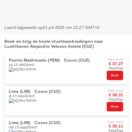
Laatst bijgewerkt op
21 juli 2026 om 22:27 GMT+0
Boek en krijg de beste vluchtaanbiedingen naar
Luchthaven Alejandro Velasco Astete (CUZ)
Puerto Maldonado (PEM)
Cusco (CUZ)
Start vanaf
€ 37,27
za 10 okt
Direct
Prijs/Pax
Sky Airline
Boek
Lima (LIM)
Cusco (CUZ)
Start vanaf
€ 38,31
di 15 sep
Direct
Prijs/Pax
Sky Airline
Boek
Lima (LIM)
Cusco (CUZ)
Start vanaf
€ 39,11
ma 10 aug
Direct
Prijs/Pax
Sky Airline