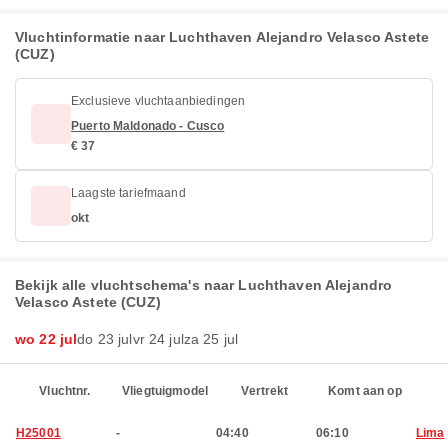
Vluchtinformatie naar Luchthaven Alejandro Velasco Astete
(CUZ)
Exclusieve vluchtaanbiedingen
Puerto Maldonado - Cusco
€ 37
Laagste tariefmaand
okt
Bekijk alle vluchtschema's naar Luchthaven Alejandro
Velasco Astete (CUZ)
wo 22 jul
do 23 jul
vr 24 jul
za 25 jul
Vluchtnr.
Vliegtuigmodel
Vertrekt
Komt aan op
H25001
-
04:40
06:10
Lima