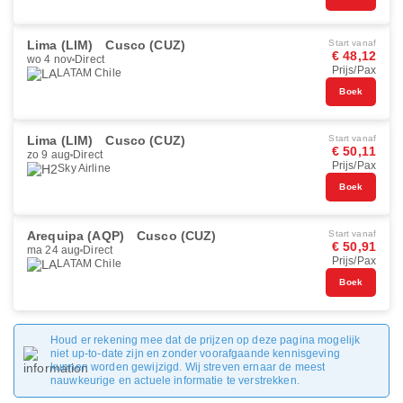
Lima (LIM)
Cusco (CUZ)
Start vanaf
€ 48,12
wo 4 nov
Direct
Prijs/Pax
LATAM Chile
Boek
Lima (LIM)
Cusco (CUZ)
Start vanaf
€ 50,11
zo 9 aug
Direct
Prijs/Pax
Sky Airline
Boek
Arequipa (AQP)
Cusco (CUZ)
Start vanaf
€ 50,91
ma 24 aug
Direct
Prijs/Pax
LATAM Chile
Boek
Houd er rekening mee dat de prijzen op deze pagina mogelijk
niet up-to-date zijn en zonder voorafgaande kennisgeving
kunnen worden gewijzigd. Wij streven ernaar de meest
nauwkeurige en actuele informatie te verstrekken.