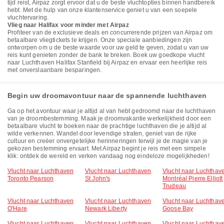
tijd reist, Airpaz zorgt ervoor dat u de beste vluchtopties binnen handbereik
hebt. Met de hulp van onze klantenservice geniet u van een soepele
vluchtervaring.
Vlieg naar Halifax voor minder met Airpaz
Profiteer van de exclusieve deals en concurrerende prijzen van Airpaz om
betaalbare vliegtickets te krijgen. Onze speciale aanbiedingen zijn
ontworpen om u de beste waarde voor uw geld te geven, zodat u van uw
reis kunt genieten zonder de bank te breken. Boek uw goedkope vlucht
naar Luchthaven Halifax Stanfield bij Airpaz en ervaar een heerlijke reis
met onverslaanbare besparingen.
Begin uw droomavontuur naar de spannende luchthaven
Ga op het avontuur waar je altijd al van hebt gedroomd naar de luchthaven
van je droombestemming. Maak je droomvakantie werkelijkheid door een
betaalbare vlucht te boeken naar de prachtige luchthaven die je altijd al
wilde verkennen. Wandel door levendige straten, geniet van de rijke
cultuur en creëer onvergetelijke herinneringen terwijl je de magie van je
gekozen bestemming ervaart. Met Airpaz begint je reis met een simpele
klik: ontdek de wereld en verken vandaag nog eindeloze mogelijkheden!
Vlucht naar Luchthaven
Vlucht naar Luchthaven
Vlucht naar Luchthav
Toronto Pearson
St John's
Montréal Pierre Elliott
Trudeau
Vlucht naar Luchthaven
Vlucht naar Luchthaven
Vlucht naar Luchthav
O'Hare
Newark Liberty
Goose Bay
Vlucht naar Luchthaven
Vlucht naar Luchthaven
Vlucht naar Luchthav