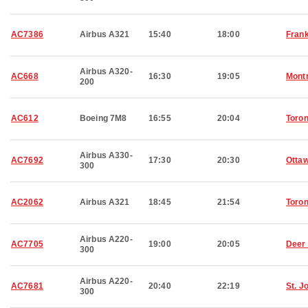
AC7386
Airbus A321
15:40
18:00
Frank
Airbus A320-
AC668
16:30
19:05
Montr
200
AC612
Boeing 7M8
16:55
20:04
Toron
Airbus A330-
AC7692
17:30
20:30
Otta
300
AC2062
Airbus A321
18:45
21:54
Toron
Airbus A220-
AC7705
19:00
20:05
Deer
300
Airbus A220-
AC7681
20:40
22:19
St. J
300