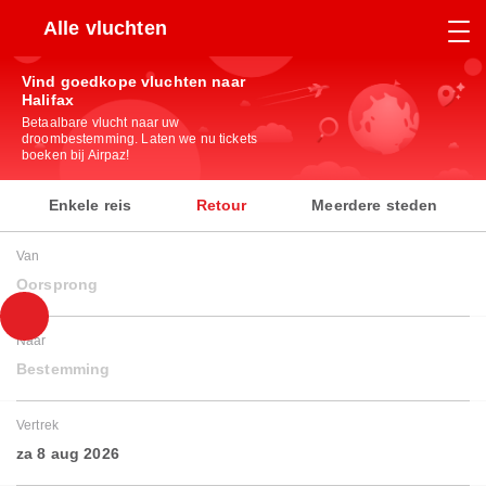
Alle vluchten
Vind goedkope vluchten naar
Halifax
Betaalbare vlucht naar uw
droombestemming. Laten we nu tickets
boeken bij Airpaz!
Enkele reis
Retour
Meerdere steden
Van
Oorsprong
Naar
Bestemming
Vertrek
za 8 aug 2026