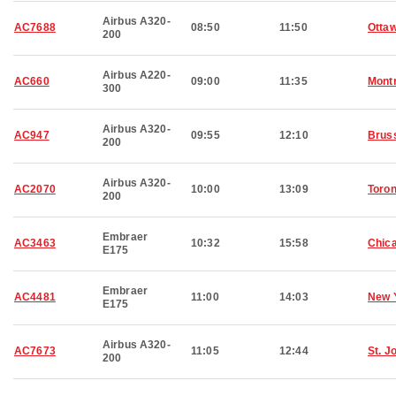
Airbus A320-
AC7688
08:50
11:50
Otta
200
Airbus A220-
AC660
09:00
11:35
Montr
300
Airbus A320-
AC947
09:55
12:10
Brus
200
Airbus A320-
AC2070
10:00
13:09
Toron
200
Embraer
AC3463
10:32
15:58
Chic
E175
Embraer
AC4481
11:00
14:03
New 
E175
Airbus A320-
AC7673
11:05
12:44
St. J
200