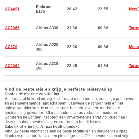
Embraer
AC4491
20:42
23:55
New 
E175
AC2066
Airbus A330
21:30
00:39
Toron
Airbus A220-
AC670
22:00
00:36
Montr
300
Airbus A319-
AC2064
22:45
01:54
Toron
100
Vind de beste reis en krijg je perfecte reiservaring
Ontdek de charme van Halifax
Halifax staat bekend om zijn historische monumenten, prachtige gebouwen
en adembenemende landschappen. Vanwege de schoonheid en het
unieke karakter van de architectuur is het een favoriete toeristische
bestemming geworden. Of u nu oude locaties verkent of moderne
wonderen bewondert, het biedt een onvergetelijke ervaring. Vlieg naar
deze populaire bestemming en creëer een heerlijke reis.
Zakelijk of vrije tijd, Airpaz heeft u gedekt
Vind uw beste vluchtoptie met de beste faciliteiten en service via Airpaz.
Maak uw reis naar Halifax een plezierige reis. Of u nu voor zaken of vrije