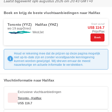
Laatst bijgewerkt op
6 augustus 2026 om 20:43 GMT+0
Boek en krijg de beste vluchtaanbiedingen naar Halifax
Toronto (YYZ)
Halifax (YHZ)
Start vanaf
US$ 116.7
wo 19 aug
Direct
Prijs/Pax
WestJet
Boek
Houd er rekening mee dat de prijzen op deze pagina mogelijk
niet up-to-date zijn en zonder voorafgaande kennisgeving
kunnen worden gewijzigd. Wij streven ernaar de meest
nauwkeurige en actuele informatie te verstrekken.
Vluchtinformatie naar Halifax
Exclusieve vluchtaanbiedingen
Toronto - Halifax
US$ 116.7