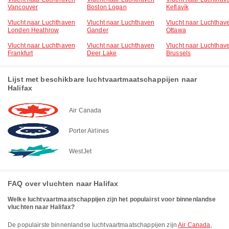
Vancouver
Boston Logan
Keflavík
Vlucht naar Luchthaven
Vlucht naar Luchthaven
Vlucht naar Luchthav
Londen Heathrow
Gander
Ottawa
Vlucht naar Luchthaven
Vlucht naar Luchthaven
Vlucht naar Luchthav
Frankfurt
Deer Lake
Brussels
Lijst met beschikbare luchtvaartmaatschappijen naar
Halifax
Air Canada
Porter Airlines
WestJet
FAQ over vluchten naar Halifax
Welke luchtvaartmaatschappijen zijn het populairst voor binnenlandse
vluchten naar Halifax?
De populairste binnenlandse luchtvaartmaatschappijen zijn
Air Canada
,