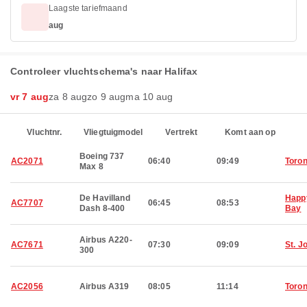
Laagste tariefmaand
aug
Controleer vluchtschema's naar Halifax
vr 7 aug
za 8 aug
zo 9 aug
ma 10 aug
Vluchtnr.
Vliegtuigmodel
Vertrekt
Komt aan op
Boeing 737
AC2071
06:40
09:49
Toron
Max 8
De Havilland
Happ
AC7707
06:45
08:53
Dash 8-400
Bay
Airbus A220-
AC7671
07:30
09:09
St. J
300
AC2056
Airbus A319
08:05
11:14
Toron