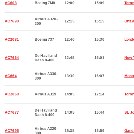
AC608
Boeing 7M8
12:00
15:09
Toron
Airbus A320-
AC7690
12:15
15:15
Otta
200
AC2081
Boeing 737
12:40
15:30
Lond
De Havilland
AC7664
12:45
16:01
New 
Dash 8-400
Airbus A330-
AC664
13:30
16:07
Montr
300
AC2060
Airbus A319
14:05
17:14
Toron
De Havilland
AC7677
14:05
15:44
St. J
Dash 8-400
Airbus A220-
AC7695
15:35
16:59
Gand
300