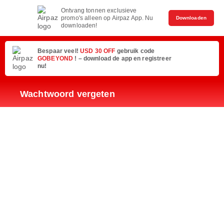
Ontvang tonnen exclusieve
promo's alleen op Airpaz App. Nu
Downloaden
downloaden!
Bespaar veel!
USD 30 OFF
gebruik code
GOBEYOND
! – download de app en registreer
nu!
Wachtwoord vergeten