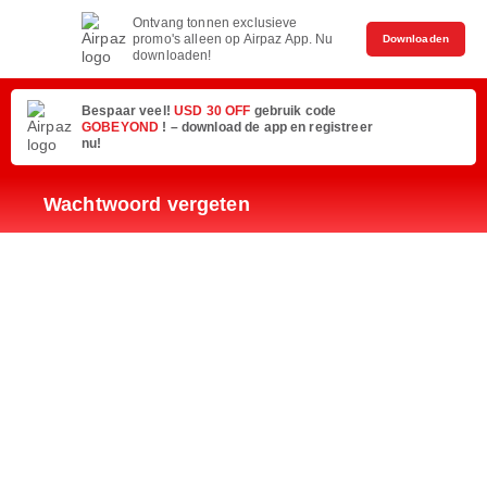
Ontvang tonnen exclusieve
promo's alleen op Airpaz App. Nu
Downloaden
downloaden!
Bespaar veel!
USD 30 OFF
gebruik code
GOBEYOND
! – download de app en registreer
nu!
Wachtwoord vergeten