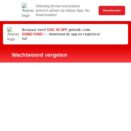
Ontvang tonnen exclusieve
promo's alleen op Airpaz App. Nu
Downloaden
downloaden!
Bespaar veel!
USD 30 OFF
gebruik code
GOBEYOND
! – download de app en registreer
nu!
Wachtwoord vergeten