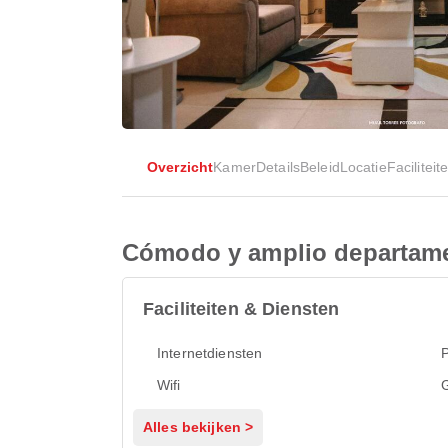
Overzicht
Kamer
Details
Beleid
Locatie
Faciliteit
Cómodo y amplio departame
Faciliteiten & Diensten
Internetdiensten
Wifi
G
Alles bekijken >