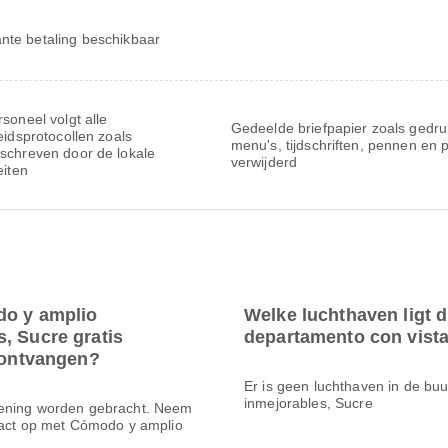
nte betaling beschikbaar
soneel volgt alle
Gedeelde briefpapier zoals gedru
eidsprotocollen zoals
menu's, tijdschriften, pennen en 
schreven door de lokale
verwijderd
eiten
do y amplio
Welke luchthaven ligt 
, Sucre gratis
departamento con vist
e ontvangen?
Er is geen luchthaven in de bu
inmejorables, Sucre
kening worden gebracht. Neem
ntact op met Cómodo y amplio