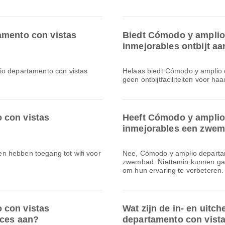
amento con vistas
Biedt Cómodo y amplio
inmejorables ontbijt aa
io departamento con vistas
Helaas biedt Cómodo y amplio 
geen ontbijtfaciliteiten voor haa
 con vistas
Heeft Cómodo y amplio
inmejorables een zwe
sten hebben toegang tot wifi voor
Nee, Cómodo y amplio departam
zwembad. Niettemin kunnen gast
om hun ervaring te verbeteren.
 con vistas
Wat zijn de in- en uitc
ices aan?
departamento con vist