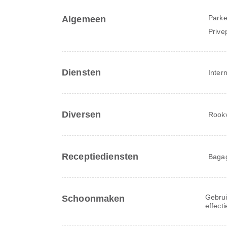
Parke
Algemeen
Prive
Diensten
Inter
Diversen
Rookv
Receptiediensten
Baga
Gebru
Schoonmaken
effect