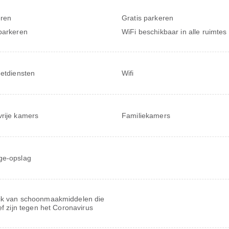
ren
Gratis parkeren
parkeren
WiFi beschikbaar in alle ruimtes
netdiensten
Wifi
rije kamers
Familiekamers
ge-opslag
ik van schoonmaakmiddelen die
ief zijn tegen het Coronavirus