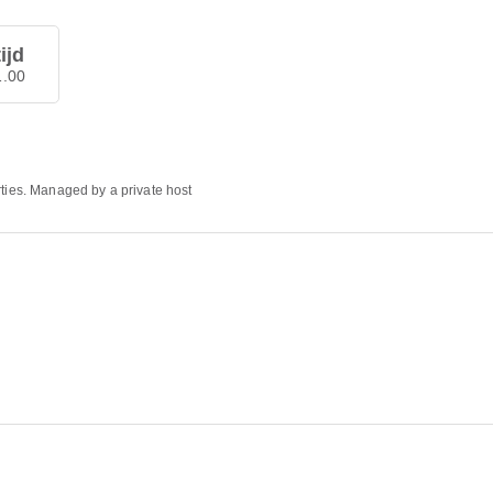
ijd
1.00
rties. Managed by a private host