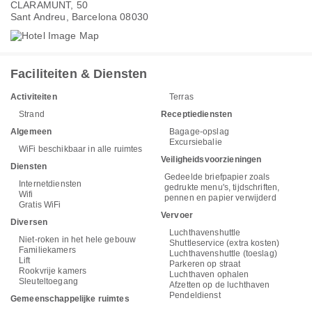
CLARAMUNT, 50
Sant Andreu, Barcelona 08030
Faciliteiten & Diensten
Activiteiten
Terras
Strand
Receptiediensten
Algemeen
Bagage-opslag
Excursiebalie
WiFi beschikbaar in alle ruimtes
Veiligheidsvoorzieningen
Diensten
Gedeelde briefpapier zoals
Internetdiensten
gedrukte menu's, tijdschriften,
Wifi
pennen en papier verwijderd
Gratis WiFi
Vervoer
Diversen
Luchthavenshuttle
Niet-roken in het hele gebouw
Shuttleservice (extra kosten)
Familiekamers
Luchthavenshuttle (toeslag)
Lift
Parkeren op straat
Rookvrije kamers
Luchthaven ophalen
Sleuteltoegang
Afzetten op de luchthaven
Pendeldienst
Gemeenschappelijke ruimtes