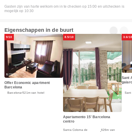
Gasten zijn van harte welkom om in te checken op 15:00 en uitchecken is
mogelijk op 10:30
Eigenschappen in de buurt
9/10
8.5/10
3.6/1
Sant 
gaiar
Offer Economic apartment
Barcelona
Barcelona
521m van hotel
Sant
Apartamento 15' Barcelona
centro
Santa Coloma de
626m van