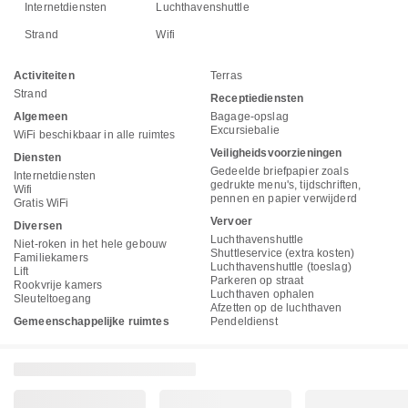
Internetdiensten
Luchthavenshuttle
Strand
Wifi
Activiteiten
Terras
Strand
Receptiediensten
Algemeen
Bagage-opslag
Excursiebalie
WiFi beschikbaar in alle ruimtes
Veiligheidsvoorzieningen
Diensten
Gedeelde briefpapier zoals
Internetdiensten
gedrukte menu's, tijdschriften,
Wifi
pennen en papier verwijderd
Gratis WiFi
Vervoer
Diversen
Luchthavenshuttle
Niet-roken in het hele gebouw
Shuttleservice (extra kosten)
Familiekamers
Luchthavenshuttle (toeslag)
Lift
Parkeren op straat
Rookvrije kamers
Luchthaven ophalen
Sleuteltoegang
Afzetten op de luchthaven
Gemeenschappelijke ruimtes
Pendeldienst