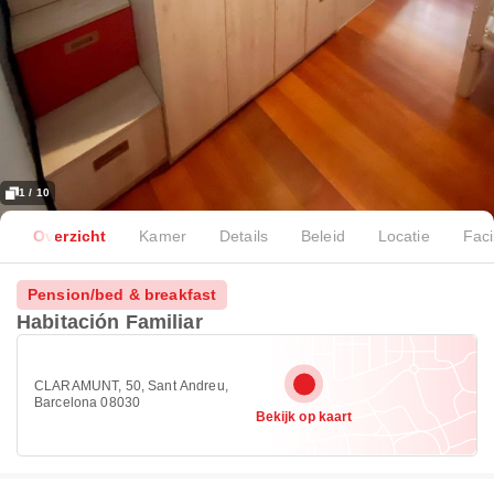
1 / 10
Overzicht
Kamer
Details
Beleid
Locatie
Faci
Pension/bed & breakfast
Habitación Familiar
CLARAMUNT, 50, Sant Andreu,
Barcelona 08030
Bekijk op kaart