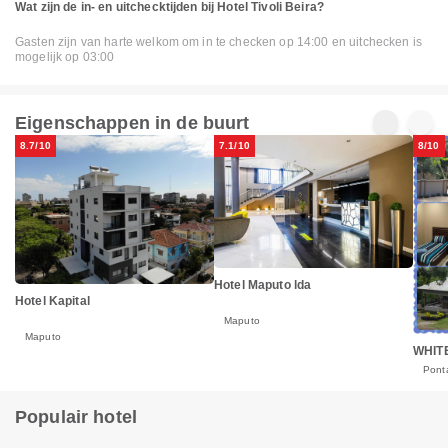
Wat zijn de in- en uitchecktijden bij Hotel Tivoli Beira?
Gasten zijn van harte welkom om in te checken op 14:00 en uitchecken is
mogelijk op 03:00
Eigenschappen in de buurt
8.7/10
7.1/10
8/10
Hotel Maputo lda
Hotel Kapital
Maputo
Maputo
WHIT
Pont
Populair hotel