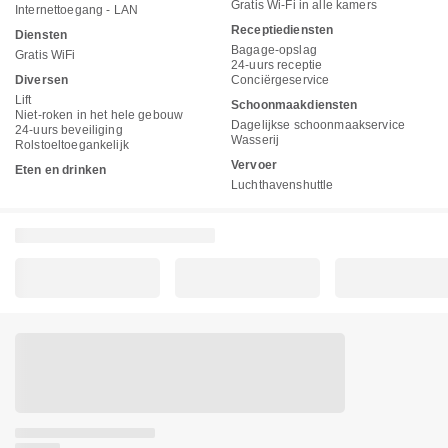
Gratis Wi-Fi in alle kamers
Internettoegang - LAN
Receptiediensten
Diensten
Bagage-opslag
Gratis WiFi
24-uurs receptie
Diversen
Conciërgeservice
Lift
Schoonmaakdiensten
Niet-roken in het hele gebouw
Dagelijkse schoonmaakservice
24-uurs beveiliging
Wasserij
Rolstoeltoegankelijk
Vervoer
Eten en drinken
Luchthavenshuttle