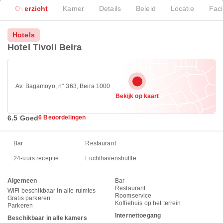
Overzicht
Kamer
Details
Beleid
Locatie
Faci
Hotels
Hotel Tivoli Beira
Av. Bagamoyo, n° 363, Beira 1000
Bekijk op kaart
6.5 Goed
6 Beoordelingen
Bar
Restaurant
24-uurs receptie
Luchthavenshuttle
Algemeen
Bar
Restaurant
WiFi beschikbaar in alle ruimtes
Roomservice
Gratis parkeren
Koffiehuis op het terrein
Parkeren
Internettoegang
Beschikbaar in alle kamers