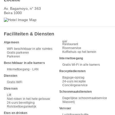
Av. Bagamoyo, n° 363
Beira 1000
Faciliteiten & Diensten
Bar
Algemeen
Restaurant
Roomservice
WiFi beschikbaar in alle ruimtes
Koffiehuis op het terrein
Gratis parkeren
Parkeren
Internettoegang
Beschikbaar in alle kamers
Gratis Wi-Fi in alle kamers
Internettoegang - LAN
Receptiediensten
Diensten
Bagage-opslag
24-uurs receptie
Gratis WiFi
Conciërgeservice
Diversen
Schoonmaakdiensten
Lift
Dagelijkse schoonmaakservice
Niet-roken in het hele gebouw
Wasserij
24-uurs beveiliging
Rolstoeltoegankelijk
Vervoer
Eten en drinken
Luchthavenshuttle