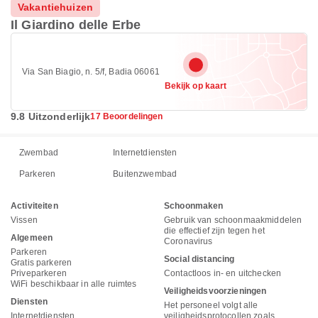
Vakantiehuizen
Il Giardino delle Erbe
Via San Biagio, n. 5/f, Badia 06061
Bekijk op kaart
9.8 Uitzonderlijk
17 Beoordelingen
Zwembad
Internetdiensten
Parkeren
Buitenzwembad
Activiteiten
Schoonmaken
Vissen
Gebruik van schoonmaakmiddelen
die effectief zijn tegen het
Algemeen
Coronavirus
Parkeren
Social distancing
Gratis parkeren
Priveparkeren
Contactloos in- en uitchecken
WiFi beschikbaar in alle ruimtes
Veiligheidsvoorzieningen
Diensten
Het personeel volgt alle
Internetdiensten
veiligheidsprotocollen zoals