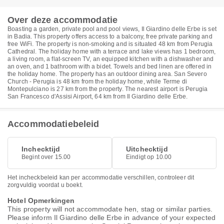
Over deze accommodatie
Boasting a garden, private pool and pool views, Il Giardino delle Erbe is set
in Badia. This property offers access to a balcony, free private parking and
free WiFi. The property is non-smoking and is situated 48 km from Perugia
Cathedral. The holiday home with a terrace and lake views has 1 bedroom,
a living room, a flat-screen TV, an equipped kitchen with a dishwasher and
an oven, and 1 bathroom with a bidet. Towels and bed linen are offered in
the holiday home. The property has an outdoor dining area. San Severo
Church - Perugia is 48 km from the holiday home, while Terme di
Montepulciano is 27 km from the property. The nearest airport is Perugia
San Francesco d'Assisi Airport, 64 km from Il Giardino delle Erbe.
Accommodatiebeleid
Inchecktijd
Uitchecktijd
Begint over 15.00
Eindigt op 10.00
Het incheckbeleid kan per accommodatie verschillen, controleer dit
zorgvuldig voordat u boekt.
Hotel Opmerkingen
This property will not accommodate hen, stag or similar parties.
Please inform Il Giardino delle Erbe in advance of your expected