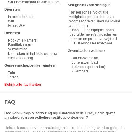
WiFi beschikbaar in alle ruimtes
Veiligheidsvoorzieningen
Diensten
Het personeel volgt alle
Internetdiensten
veiligheidsprotocollen zoals
Wifi
voorgeschreven door de lokale
Gratis WiFi
autoriteiten
Gedeelde briefpapier zoals
Diversen
gedrukte menu's, tijdschriften,
pennen en papier verwijderd
Rookvrije kamers
EHBO-doos beschikbaar
Familiekamers
Verwarming
Zwembad en wellness
Niet-roken in het hele gebouw
Sleuteltoegang
Buitenzwembad
Buitenzwembad
Gemeenschappelijke ruimtes
(seizoensgebonden)
Zwembad
Tuin
Terras
Bekijk alle faciliteiten
FAQ
Hoe kan ik mijn reservering bij Il Giardino delle Erbe, Badia gratis
annuleren en een volledige restitutie ontvangen?
Helaas kunnen er voor annuleringen kosten in rekening worden gebracht.