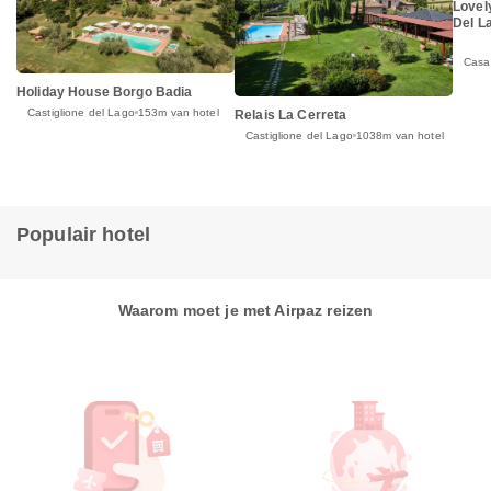
Lovel
Del L
Casa
Holiday House Borgo Badia
Castiglione del Lago
153m van hotel
Relais La Cerreta
Castiglione del Lago
1038m van hotel
Populair hotel
Waarom moet je met Airpaz reizen