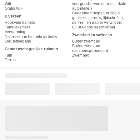
Wifi
voorgeschreven door de lokale
Gratis WiFi
autoriteiten
Gedeelde briefpapier zoals
Diversen
gedrukte menu's, tijdschriften,
Rookvrije kamers
pennen en papier verwijderd
Familiekamers
EHBO-doos beschikbaar
Verwarming
Zwembad en wellness
Niet-roken in het hele gebouw
Sleuteltoegang
Buitenzwembad
Buitenzwembad
Gemeenschappelijke ruimtes
(seizoensgebonden)
Tuin
Zwembad
Terras