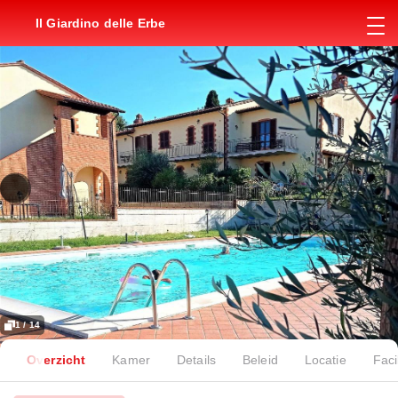
Il Giardino delle Erbe
1 / 14
Overzicht
Kamer
Details
Beleid
Locatie
Faci