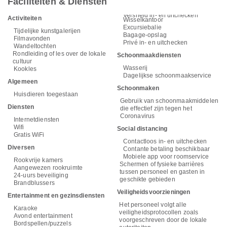
Faciliteiten & Diensten
Versneld in- en uitchecken
Activiteiten
Wisselkantoor
Excursiebalie
Tijdelijke kunstgalerijen
Bagage-opslag
Filmavonden
Privé in- en uitchecken
Wandeltochten
Rondleiding of les over de lokale
Schoonmaakdiensten
cultuur
Wasserij
Kookles
Dagelijkse schoonmaakservice
Algemeen
Schoonmaken
Huisdieren toegestaan
Gebruik van schoonmaakmiddelen
Diensten
die effectief zijn tegen het
Coronavirus
Internetdiensten
Wifi
Social distancing
Gratis WiFi
Contactloos in- en uitchecken
Diversen
Contante betaling beschikbaar
Mobiele app voor roomservice
Rookvrije kamers
Schermen of fysieke barrières
Aangewezen rookruimte
tussen personeel en gasten in
24-uurs beveiliging
geschikte gebieden
Brandblussers
Veiligheidsvoorzieningen
Entertainment en gezinsdiensten
Het personeel volgt alle
Karaoke
veiligheidsprotocollen zoals
Avond entertainment
voorgeschreven door de lokale
Bordspellen/puzzels