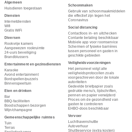
Algemeen
Schoonmaken
Huisdieren toegestaan
Gebruik van schoonmaakmiddelen
Diensten
die effectief zijn tegen het
Coronavirus
Internetdiensten
Wifi
Social distancing
Gratis WiFi
Contactloos in- en uitchecken
Diversen
Contante betaling beschikbaar
Mobiele app voor roomservice
Rookvrije kamers
Schermen of fysieke barrières
Aangewezen rookruimte
tussen personeel en gasten in
24-uurs beveiliging
geschikte gebieden
Brandblussers
Veiligheidsvoorzieningen
Entertainment en gezinsdiensten
Het personeel volgt alle
Karaoke
veiligheidsprotocollen zoals
Avond entertainment
voorgeschreven door de lokale
Bordspellen/puzzels
autoriteiten
Binnenspeeltuin
Gedeelde briefpapier zoals
Eten en drinken
gedrukte menu's, tijdschriften,
pennen en papier verwijderd
Bar
Proces om de gezondheid van
BBQ-faciliteiten
gasten te controleren
Boodschappen bezorgen
EHBO-doos beschikbaar
Wijn/champagne
Vervoer
Gemeenschappelijke ruimtes
Luchthavenshuttle
Tuin
Autoverhuur
Terras
Shuttleservice (extra kosten)