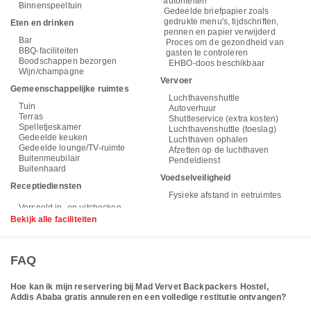
autoriteiten
Binnenspeeltuin
Gedeelde briefpapier zoals
gedrukte menu's, tijdschriften,
Eten en drinken
pennen en papier verwijderd
Bar
Proces om de gezondheid van
BBQ-faciliteiten
gasten te controleren
Boodschappen bezorgen
EHBO-doos beschikbaar
Wijn/champagne
Vervoer
Gemeenschappelijke ruimtes
Luchthavenshuttle
Tuin
Autoverhuur
Terras
Shuttleservice (extra kosten)
Spelletjeskamer
Luchthavenshuttle (toeslag)
Gedeelde keuken
Luchthaven ophalen
Gedeelde lounge/TV-ruimte
Afzetten op de luchthaven
Buitenmeubilair
Pendeldienst
Buitenhaard
Voedselveiligheid
Receptiediensten
Fysieke afstand in eetruimtes
Bekijk alle faciliteiten
FAQ
Hoe kan ik mijn reservering bij Mad Vervet Backpackers Hostel,
Addis Ababa gratis annuleren en een volledige restitutie ontvangen?