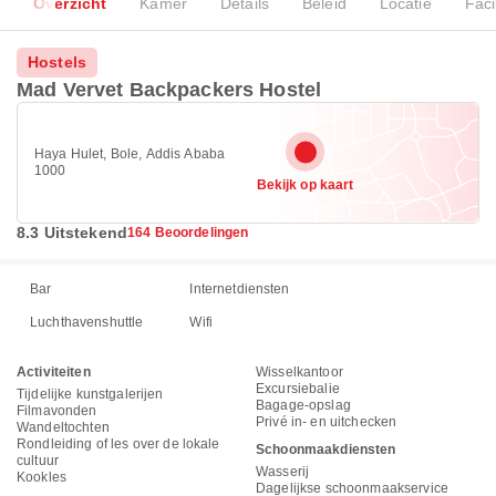
Overzicht
Kamer
Details
Beleid
Locatie
Faci
Hostels
Mad Vervet Backpackers Hostel
Haya Hulet, Bole, Addis Ababa
1000
Bekijk op kaart
8.3 Uitstekend
164 Beoordelingen
Bar
Internetdiensten
Luchthavenshuttle
Wifi
Activiteiten
Wisselkantoor
Excursiebalie
Tijdelijke kunstgalerijen
Bagage-opslag
Filmavonden
Privé in- en uitchecken
Wandeltochten
Rondleiding of les over de lokale
Schoonmaakdiensten
cultuur
Wasserij
Kookles
Dagelijkse schoonmaakservice