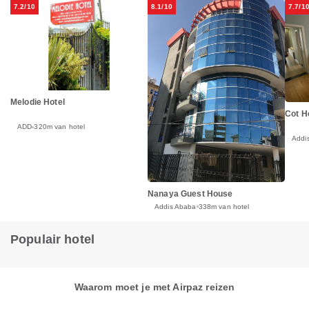
7.2/10
8.1/10
7.7/1
Melodie Hotel
Cot H
ADD
320m van hotel
Addi
Nanaya Guest House
Addis Ababa
338m van hotel
Populair hotel
Waarom moet je met Airpaz reizen