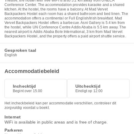
Theatre, the hostel with free WiFi is also 5.2 km away from UNECA
Conference Center. The accommodation provides karaoke and a shared
kitchen. At the hostel, the rooms have a balcony. At Mad Vervet
Backpackers Hostel each room has a shared bathroom and bed linen. The
accommodation offers a continental or Full English/Irish breakfast. Mad
Vervet Backpackers Hostel offers a barbecue. Asni Gallery is 5.4 km from
the hostel, while UN Conference Centre Addis Ababa is 5.5 km away. The
nearest airport is Addis Ababa Bole International, 3 km from Mad Vervet
Backpackers Hostel, and the property offers a paid airport shuttle service.
Gesproken taal
English
Accommodatiebeleid
Inchecktijd
Uitchecktijd
Begint over 15.00
Eindigt op 12.00
Het incheckbeleid kan per accommodatie verschillen, controleer dit
zorgvuldig voordat u boekt.
Internet
WiFi is available in public areas and is free of charge.
Parkeren