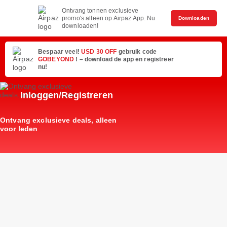
Ontvang tonnen exclusieve
promo's alleen op Airpaz App. Nu
Downloaden
downloaden!
Bespaar veel!
USD 30 OFF
gebruik code
GOBEYOND
! – download de app en registreer
nu!
Inloggen/Registreren
Ontvang exclusieve deals, alleen
voor leden