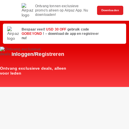
Ontvang tonnen exclusieve
promo's alleen op Airpaz App. Nu
Downloaden
downloaden!
Bespaar veel!
USD 30 OFF
gebruik code
GOBEYOND
! – download de app en registreer
nu!
Inloggen/Registreren
Ontvang exclusieve deals, alleen
voor leden