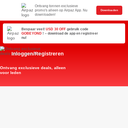
Ontvang tonnen exclusieve
promo's alleen op Airpaz App. Nu
Downloaden
downloaden!
Bespaar veel!
USD 30 OFF
gebruik code
GOBEYOND
! – download de app en registreer
nu!
Inloggen/Registreren
Ontvang exclusieve deals, alleen
voor leden