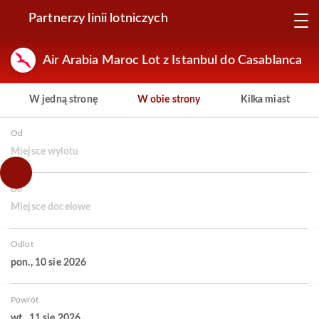
Partnerzy linii lotniczych
Air Arabia Maroc Lot z Istanbul do Casablanca
W jedną stronę
W obie strony
Kilka miast
Od
Miejsce wylotu
Do
Miejsce docelowe
Odlot
pon., 10 sie 2026
Powrót
wt., 11 sie 2026