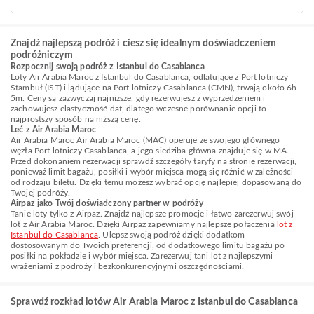
Znajdź najlepszą podróż i ciesz się idealnym doświadczeniem
podróżniczym
Rozpocznij swoją podróż z Istanbul do Casablanca
Loty Air Arabia Maroc z Istanbul do Casablanca, odlatujące z Port lotniczy
Stambuł (IST) i lądujące na Port lotniczy Casablanca (CMN), trwają około 6h
5m. Ceny są zazwyczaj najniższe, gdy rezerwujesz z wyprzedzeniem i
zachowujesz elastyczność dat, dlatego wczesne porównanie opcji to
najprostszy sposób na niższą cenę.
Leć z Air Arabia Maroc
Air Arabia Maroc Air Arabia Maroc (MAC) operuje ze swojego głównego
węzła Port lotniczy Casablanca, a jego siedziba główna znajduje się w MA.
Przed dokonaniem rezerwacji sprawdź szczegóły taryfy na stronie rezerwacji,
ponieważ limit bagażu, posiłki i wybór miejsca mogą się różnić w zależności
od rodzaju biletu. Dzięki temu możesz wybrać opcję najlepiej dopasowaną do
Twojej podróży.
Airpaz jako Twój doświadczony partner w podróży
Tanie loty tylko z Airpaz. Znajdź najlepsze promocje i łatwo zarezerwuj swój
lot z Air Arabia Maroc. Dzięki Airpaz zapewniamy najlepsze połączenia
lot z
Istanbul do Casablanca
. Ulepsz swoją podróż dzięki dodatkom
dostosowanym do Twoich preferencji, od dodatkowego limitu bagażu po
posiłki na pokładzie i wybór miejsca. Zarezerwuj tani lot z najlepszymi
wrażeniami z podróży i bezkonkurencyjnymi oszczędnościami.
Sprawdź rozkład lotów Air Arabia Maroc z Istanbul do Casablanca