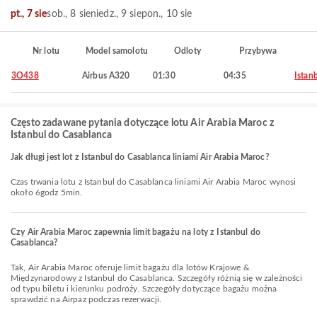
pt., 7 sie
sob., 8 sie
niedz., 9 sie
pon., 10 sie
Nr lotu
Model samolotu
Odloty
Przybywa
3O438
Airbus A320
01:30
04:35
Istan
Często zadawane pytania dotyczące lotu Air Arabia Maroc z
Istanbul do Casablanca
Jak długi jest lot z Istanbul do Casablanca liniami Air Arabia Maroc?
Czas trwania lotu z Istanbul do Casablanca liniami Air Arabia Maroc wynosi
około 6godz 5min.
Czy Air Arabia Maroc zapewnia limit bagażu na loty z Istanbul do
Casablanca?
Tak, Air Arabia Maroc oferuje limit bagażu dla lotów Krajowe &
Międzynarodowy z Istanbul do Casablanca. Szczegóły różnią się w zależności
od typu biletu i kierunku podróży. Szczegóły dotyczące bagażu można
sprawdzić na Airpaz podczas rezerwacji.