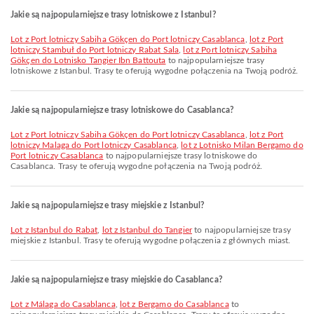
Jakie są najpopularniejsze trasy lotniskowe z Istanbul?
lot z Port lotniczy Sabiha Gökçen do Port lotniczy Casablanca
,
lot z Port
lotniczy Stambuł do Port lotniczy Rabat Sala
,
lot z Port lotniczy Sabiha
Gökçen do Lotnisko Tangier Ibn Battouta
to najpopularniejsze trasy
lotniskowe z Istanbul. Trasy te oferują wygodne połączenia na Twoją podróż.
Jakie są najpopularniejsze trasy lotniskowe do Casablanca?
lot z Port lotniczy Sabiha Gökçen do Port lotniczy Casablanca
,
lot z Port
lotniczy Malaga do Port lotniczy Casablanca
,
lot z Lotnisko Milan Bergamo do
Port lotniczy Casablanca
to najpopularniejsze trasy lotniskowe do
Casablanca. Trasy te oferują wygodne połączenia na Twoją podróż.
Jakie są najpopularniejsze trasy miejskie z Istanbul?
lot z Istanbul do Rabat
,
lot z Istanbul do Tangier
to najpopularniejsze trasy
miejskie z Istanbul. Trasy te oferują wygodne połączenia z głównych miast.
Jakie są najpopularniejsze trasy miejskie do Casablanca?
lot z Málaga do Casablanca
,
lot z Bergamo do Casablanca
to