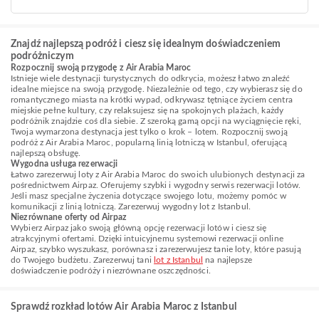
Znajdź najlepszą podróż i ciesz się idealnym doświadczeniem
podróżniczym
Rozpocznij swoją przygodę z Air Arabia Maroc
Istnieje wiele destynacji turystycznych do odkrycia, możesz łatwo znaleźć
idealne miejsce na swoją przygodę. Niezależnie od tego, czy wybierasz się do
romantycznego miasta na krótki wypad, odkrywasz tętniące życiem centra
miejskie pełne kultury, czy relaksujesz się na spokojnych plażach, każdy
podróżnik znajdzie coś dla siebie. Z szeroką gamą opcji na wyciągnięcie ręki,
Twoja wymarzona destynacja jest tylko o krok – lotem. Rozpocznij swoją
podróż z Air Arabia Maroc, popularną linią lotniczą w Istanbul, oferującą
najlepszą obsługę.
Wygodna usługa rezerwacji
Łatwo zarezerwuj loty z Air Arabia Maroc do swoich ulubionych destynacji za
pośrednictwem Airpaz. Oferujemy szybki i wygodny serwis rezerwacji lotów.
Jeśli masz specjalne życzenia dotyczące swojego lotu, możemy pomóc w
komunikacji z linią lotniczą. Zarezerwuj wygodny lot z Istanbul.
Niezrównane oferty od Airpaz
Wybierz Airpaz jako swoją główną opcję rezerwacji lotów i ciesz się
atrakcyjnymi ofertami. Dzięki intuicyjnemu systemowi rezerwacji online
Airpaz, szybko wyszukasz, porównasz i zarezerwujesz tanie loty, które pasują
do Twojego budżetu. Zarezerwuj tani
lot z Istanbul
na najlepsze
doświadczenie podróży i niezrównane oszczędności.
Sprawdź rozkład lotów Air Arabia Maroc z Istanbul