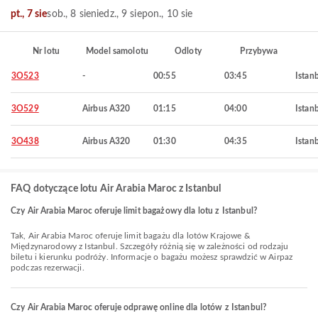
pt., 7 sie
sob., 8 sie
niedz., 9 sie
pon., 10 sie
Nr lotu
Model samolotu
Odloty
Przybywa
3O523
-
00:55
03:45
Istan
3O529
Airbus A320
01:15
04:00
Istan
3O438
Airbus A320
01:30
04:35
Istan
FAQ dotyczące lotu Air Arabia Maroc z Istanbul
Czy Air Arabia Maroc oferuje limit bagażowy dla lotu z Istanbul?
Tak, Air Arabia Maroc oferuje limit bagażu dla lotów Krajowe &
Międzynarodowy z Istanbul. Szczegóły różnią się w zależności od rodzaju
biletu i kierunku podróży. Informacje o bagażu możesz sprawdzić w Airpaz
podczas rezerwacji.
Czy Air Arabia Maroc oferuje odprawę online dla lotów z Istanbul?