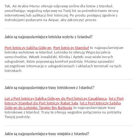
Tak, Air Arabia Maroc oferuje odprawę online dla lotów z Istanbul,
umożliwiając wygodną odprawę na Twój lot za pośrednictwem strony
internetowej lub aplikacji linii lotniczej. Po prostu postępuj zgodnie z
instrukcjami podanymi na Airpaz, aby zakończyć proces.
Jakie są najpopularniejsze lotniska wylotu z Istanbul?
Port lotniczy Sabiha Gökçen
,
Port lotniczy Stambuł
to najpopularniejsze
lotniska wylotowe w Istanbul. Lotniska te oferują Wypożyczalnia
samochodów, Wózek inwalidzki, Klinika i Apteki oraz wiele innych
udogodnień, które poprawiają komfort podróży. Możesz sprawdzić
szczegółowe informacje o udogodnieniach i układach terminali na tych
lotniskach.
Jakie są najpopularniejsze trasy lotniskowe z Istanbul?
lot z Port lotniczy Sabiha Gökçen do Port lotniczy Casablanca
,
lot z Port
lotniczy Stambuł do Port lotniczy Rabat Sala
,
lot z Port lotniczy Sabiha
Gökçen do Lotnisko Tangier Ibn Battouta
to najpopularniejsze trasy
lotniskowe z Istanbul. Trasy te oferują wygodne połączenia na potrzeby
Twojej podróży.
Jakie są najpopularniejsze trasy miejskie z Istanbul?