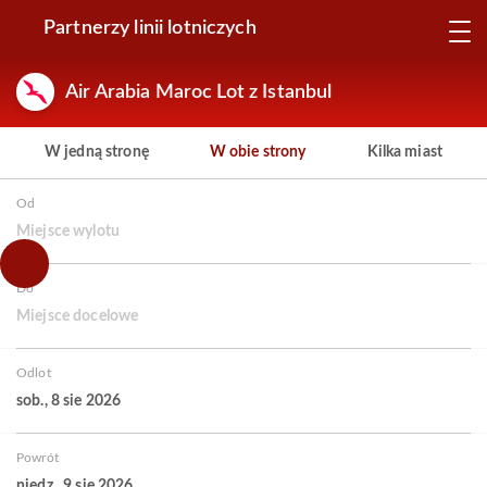
Partnerzy linii lotniczych
Air Arabia Maroc Lot z Istanbul
W jedną stronę
W obie strony
Kilka miast
Od
Miejsce wylotu
Do
Miejsce docelowe
Odlot
sob., 8 sie 2026
Powrót
niedz., 9 sie 2026