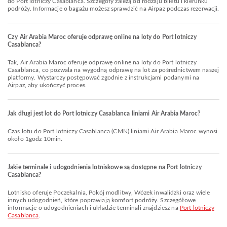
do Port lotniczy Casablanca. Szczegóły zależą od rodzaju biletu i kierunku
podróży. Informacje o bagażu możesz sprawdzić na Airpaz podczas rezerwacji.
Czy Air Arabia Maroc oferuje odprawę online na loty do Port lotniczy
Casablanca?
Tak, Air Arabia Maroc oferuje odprawę online na loty do Port lotniczy
Casablanca, co pozwala na wygodną odprawę na lot za pośrednictwem naszej
platformy. Wystarczy postępować zgodnie z instrukcjami podanymi na
Airpaz, aby ukończyć proces.
Jak długi jest lot do Port lotniczy Casablanca liniami Air Arabia Maroc?
Czas lotu do Port lotniczy Casablanca (CMN) liniami Air Arabia Maroc wynosi
około 1godz 10min.
Jakie terminale i udogodnienia lotniskowe są dostępne na Port lotniczy
Casablanca?
Lotnisko oferuje Poczekalnia, Pokój modlitwy, Wózek inwalidzki oraz wiele
innych udogodnień, które poprawiają komfort podróży. Szczegółowe
informacje o udogodnieniach i układzie terminali znajdziesz na
Port lotniczy
Casablanca
.