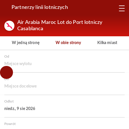
Partnerzy linii lotniczych
Air Arabia Maroc Lot do Port lotniczy
Casablanca
W jedną stronę
W obie strony
Kilka miast
Od
Miejsce wylotu
Do
Miejsce docelowe
Odlot
niedz., 9 sie 2026
Powrót