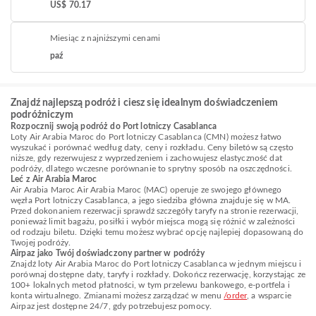
US$ 70.17
Miesiąc z najniższymi cenami
paź
Znajdź najlepszą podróż i ciesz się idealnym doświadczeniem
podróżniczym
Rozpocznij swoją podróż do Port lotniczy Casablanca
Loty Air Arabia Maroc do Port lotniczy Casablanca (CMN) możesz łatwo
wyszukać i porównać według daty, ceny i rozkładu. Ceny biletów są często
niższe, gdy rezerwujesz z wyprzedzeniem i zachowujesz elastyczność dat
podróży, dlatego wczesne porównanie to sprytny sposób na oszczędności.
Leć z Air Arabia Maroc
Air Arabia Maroc Air Arabia Maroc (MAC) operuje ze swojego głównego
węzła Port lotniczy Casablanca, a jego siedziba główna znajduje się w MA.
Przed dokonaniem rezerwacji sprawdź szczegóły taryfy na stronie rezerwacji,
ponieważ limit bagażu, posiłki i wybór miejsca mogą się różnić w zależności
od rodzaju biletu. Dzięki temu możesz wybrać opcję najlepiej dopasowaną do
Twojej podróży.
Airpaz jako Twój doświadczony partner w podróży
Znajdź loty Air Arabia Maroc do Port lotniczy Casablanca w jednym miejscu i
porównaj dostępne daty, taryfy i rozkłady. Dokończ rezerwację, korzystając ze
100+ lokalnych metod płatności, w tym przelewu bankowego, e-portfela i
konta wirtualnego. Zmianami możesz zarządzać w menu
/order
, a wsparcie
Airpaz jest dostępne 24/7, gdy potrzebujesz pomocy.