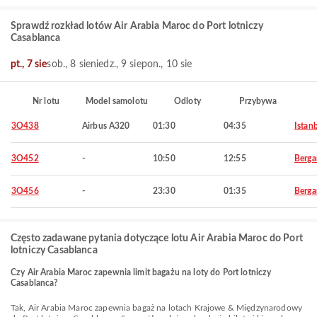
Sprawdź rozkład lotów Air Arabia Maroc do Port lotniczy
Casablanca
pt., 7 sie
sob., 8 sie
niedz., 9 sie
pon., 10 sie
Nr lotu
Model samolotu
Odloty
Przybywa
3O438
Airbus A320
01:30
04:35
Istan
3O452
-
10:50
12:55
Berg
3O456
-
23:30
01:35
Berg
Często zadawane pytania dotyczące lotu Air Arabia Maroc do Port
lotniczy Casablanca
Czy Air Arabia Maroc zapewnia limit bagażu na loty do Port lotniczy
Casablanca?
Tak, Air Arabia Maroc zapewnia bagaż na lotach Krajowe & Międzynarodowy