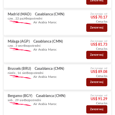
Zarezerwuj
Madrid (MAD)
Casablanca (CMN)
Zaczynając od
US$ 70.17
czw., 22 paź
Bezpośredni
Cena/os
Air Arabia Maroc
Zarezerwuj
Málaga (AGP)
Casablanca (CMN)
Zaczynając od
US$ 81.73
czw., 3 wrz
Bezpośredni
Cena/os
Air Arabia Maroc
Zarezerwuj
Brussels (BRU)
Casablanca (CMN)
Zaczynając od
US$ 89.08
niedz., 16 sie
Bezpośredni
Cena/os
Air Arabia Maroc
Zarezerwuj
Bergamo (BGY)
Casablanca (CMN)
Zaczynając od
US$ 91.29
sob., 29 sie
Bezpośredni
Cena/os
Air Arabia Maroc
Zarezerwuj