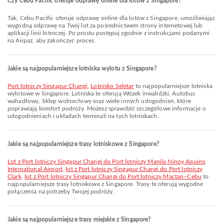
Czy Cebu Pacific oferuje odprawę online dla lotów z Singapore?
Tak, Cebu Pacific oferuje odprawę online dla lotów z Singapore, umożliwiając
wygodną odprawę na Twój lot za pośrednictwem strony internetowej lub
aplikacji linii lotniczej. Po prostu postępuj zgodnie z instrukcjami podanymi
na Airpaz, aby zakończyć proces.
Jakie są najpopularniejsze lotniska wylotu z Singapore?
Port lotniczy Singapur Changi
,
Lotnisko Seletar
to najpopularniejsze lotniska
wylotowe w Singapore. Lotniska te oferują Wózek inwalidzki, Autobus
wahadłowy, Sklep wolnocłowy oraz wiele innych udogodnień, które
poprawiają komfort podróży. Możesz sprawdzić szczegółowe informacje o
udogodnieniach i układach terminali na tych lotniskach.
Jakie są najpopularniejsze trasy lotniskowe z Singapore?
lot z Port lotniczy Singapur Changi do Port lotniczy Manila Ninoy Aquino
International Airport
,
lot z Port lotniczy Singapur Changi do Port lotniczy
Clark
,
lot z Port lotniczy Singapur Changi do Port lotniczy Mactan–Cebu
to
najpopularniejsze trasy lotniskowe z Singapore. Trasy te oferują wygodne
połączenia na potrzeby Twojej podróży.
Jakie są najpopularniejsze trasy miejskie z Singapore?