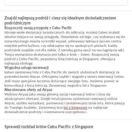
Znajdź najlepszą podróż i ciesz się idealnym doświadczeniem
podróżniczym
Rozpocznij swoją przygodę z Cebu Pacific
Istnieje wiele destynacji turystycznych do odkrycia, możesz łatwo znaleźć
idealne miejsce na swoją przygodę. Niezależnie od tego, czy wybierasz się do
romantycznego miasta na krótki wypad, odkrywasz tętniące życiem centra
miejskie pełne kultury, czy relaksujesz się na spokojnych plażach, każdy
podróżnik znajdzie coś dla siebie. Z szeroką gamą opcji na wyciągnięcie ręki,
Twoja wymarzona destynacja jest tylko o krok – lotem. Rozpocznij swoją
podróż z Cebu Pacific, popularną linią lotniczą w Singapore, oferującą
najlepszą obsługę.
Wygodna usługa rezerwacji
Łatwo zarezerwuj loty z Cebu Pacific do swoich ulubionych destynacji za
pośrednictwem Airpaz. Oferujemy szybki i wygodny serwis rezerwacji lotów.
Jeśli masz specjalne życzenia dotyczące swojego lotu, możemy pomóc w
komunikacji z linią lotniczą. Zarezerwuj wygodny lot z Singapore.
Niezrównane oferty od Airpaz
Wybierz Airpaz jako swoją główną opcję rezerwacji lotów i ciesz się
atrakcyjnymi ofertami. Dzięki intuicyjnemu systemowi rezerwacji online
Airpaz, szybko wyszukasz, porównasz i zarezerwujesz tanie loty, które pasują
do Twojego budżetu. Zarezerwuj tani
lot z Singapore
na najlepsze
doświadczenie podróży i niezrównane oszczędności.
Sprawdź rozkład lotów Cebu Pacific z Singapore