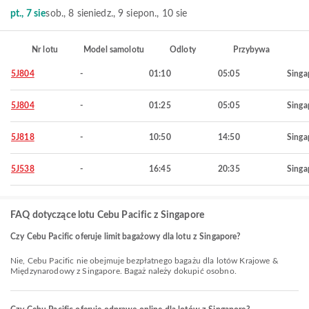
pt., 7 sie
sob., 8 sie
niedz., 9 sie
pon., 10 sie
Nr lotu
Model samolotu
Odloty
Przybywa
5J804
-
01:10
05:05
Singa
5J804
-
01:25
05:05
Singa
5J818
-
10:50
14:50
Singa
5J538
-
16:45
20:35
Singa
FAQ dotyczące lotu Cebu Pacific z Singapore
Czy Cebu Pacific oferuje limit bagażowy dla lotu z Singapore?
Nie, Cebu Pacific nie obejmuje bezpłatnego bagażu dla lotów Krajowe &
Międzynarodowy z Singapore. Bagaż należy dokupić osobno.