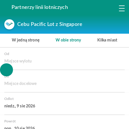
Partnerzy linii lotniczych
Cebu Pacific Lot z Singapore
W jedną stronę
W obie strony
Kilka miast
Od
Miejsce wylotu
Do
Miejsce docelowe
Odlot
niedz., 9 sie 2026
Powrót
pon., 10 sie 2026