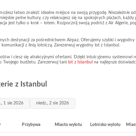
, możesz łatwo znaleźć idealne miejsce na swoją przygodę. Niezależnie 
ejskie pełne kultury, czy relaksujesz się na spokojnych plażach, każdy 
ja jest tylko o krok – lotem. Rozpocznij swoją podróż z Air Algerie, popu
onych destynacji za pośrednictwem Airpaz. Oferujemy szybki i wygodny s
munikacji z linią lotniczą. Zarezerwuj wygodny lot z Istanbul.
otów i ciesz się atrakcyjnymi ofertami. Dzięki intuicyjnemu systemowi r
 do Twojego budżetu. Zarezerwuj tani
lot z Istanbul
na najlepsze doświadc
erie z Istanbul
., 1 sie 2026
niedz., 2 sie 2026
y
Przybywa
Miasto wylotu
Lotnisko wylotu
Mias