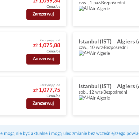
zł 1,059,34
czw., 1 paź
Bezpośredni
Cena/os
Air Algerie
Zarezerwuj
Zaczynając od
Istanbul (IST)
Algiers 
zł 1,075,88
czw., 10 wrz
Bezpośredni
Cena/os
Air Algerie
Zarezerwuj
Zaczynając od
Istanbul (IST)
Algiers 
zł 1,077,75
sob., 12 wrz
Bezpośredni
Cena/os
Air Algerie
Zarezerwuj
nie mogą nie być aktualne i mogą ulec zmianie bez wcześniejszego powia