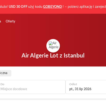
dużo!
USD 30 OFF
użyj kodu
GOBEYOND
! – pobierz aplikację i zarejest
a
Oferty
Air Algerie Lot z Istanbul
iczna
Do
Odlot
pt., 31 lip 2026