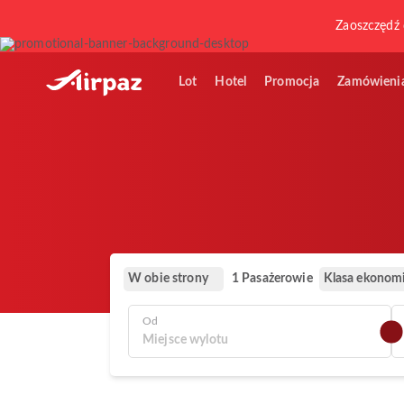
Zaoszczędź 
Lot
Hotel
Promocja
Zamówieni
W obie strony
Klasa ekonom
1 Pasażerowie
Od