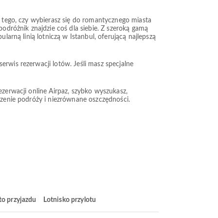
od tego, czy wybierasz się do romantycznego miasta
podróżnik znajdzie coś dla siebie. Z szeroką gamą
larną linią lotniczą w Istanbul, oferującą najlepszą
erwis rezerwacji lotów. Jeśli masz specjalne
ezerwacji online Airpaz, szybko wyszukasz,
zenie podróży i niezrównane oszczędności.
to przyjazdu
Lotnisko przylotu