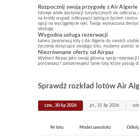
Rozpocznij swoją przygodę z Air Algerie
Istnieje wiele destynacji turystycznych do odkrycia
na krótki wypad, odkrywasz tętniące życiem centra mi
opcji na wyciągnięcie ręki, Twoja wymarzona destynac
obsługę.
Wygodna usługa rezerwacji
Łatwo zarezerwuj loty z Air Algerie do swoich ulubi
życzenia dotyczące swojego lotu, możemy pomóc w ko
Niezrównane oferty od Airpaz
Wybierz Airpaz jako swoją główną opcję rezerwacji l
porównasz i zarezerwujesz tanie loty, które pasują
Sprawdź rozkład lotów Air Alg
czw., 30 lip 2026
pt., 31 lip 2026
sob
Nr lotu
Model samolotu
Odlot