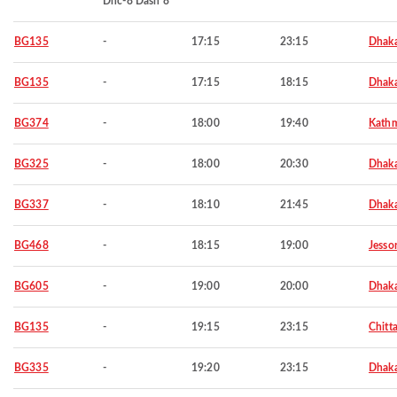
Dhc-8 Dash 8
BG135
-
17:15
23:15
Dhak
BG135
-
17:15
18:15
Dhak
BG374
-
18:00
19:40
Kath
BG325
-
18:00
20:30
Dhak
BG337
-
18:10
21:45
Dhak
BG468
-
18:15
19:00
Jesso
BG605
-
19:00
20:00
Dhak
BG135
-
19:15
23:15
Chitt
BG335
-
19:20
23:15
Dhak