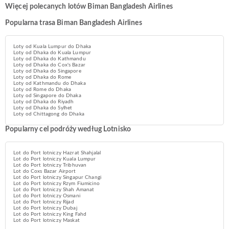
Więcej polecanych lotów Biman Bangladesh Airlines
Popularna trasa Biman Bangladesh Airlines
Loty od Kuala Lumpur do Dhaka
Loty od Dhaka do Kuala Lumpur
Loty od Dhaka do Kathmandu
Loty od Dhaka do Cox's Bazar
Loty od Dhaka do Singapore
Loty od Dhaka do Rome
Loty od Kathmandu do Dhaka
Loty od Rome do Dhaka
Loty od Singapore do Dhaka
Loty od Dhaka do Riyadh
Loty od Dhaka do Sylhet
Loty od Chittagong do Dhaka
Popularny cel podróży według Lotnisko
Lot do Port lotniczy Hazrat Shahjalal
Lot do Port lotniczy Kuala Lumpur
Lot do Port lotniczy Tribhuvan
Lot do Coxs Bazar Airport
Lot do Port lotniczy Singapur Changi
Lot do Port lotniczy Rzym Fiumicino
Lot do Port lotniczy Shah Amanat
Lot do Port lotniczy Osmani
Lot do Port lotniczy Rijad
Lot do Port lotniczy Dubaj
Lot do Port lotniczy King Fahd
Lot do Port lotniczy Maskat