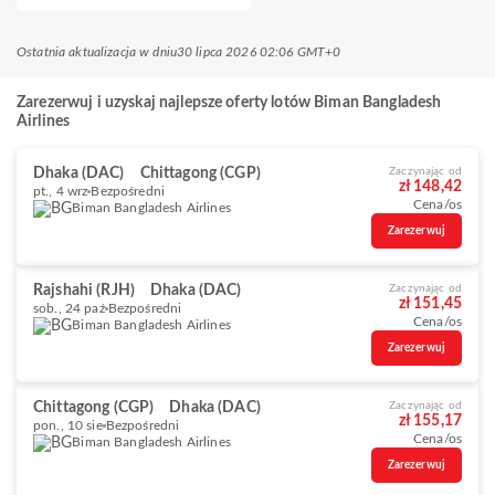
Ostatnia aktualizacja w dniu
30 lipca 2026 02:06 GMT+0
Zarezerwuj i uzyskaj najlepsze oferty lotów Biman Bangladesh
Airlines
Dhaka (DAC)
Chittagong (CGP)
Zaczynając od
zł 148,42
pt., 4 wrz
Bezpośredni
Cena/os
Biman Bangladesh Airlines
Zarezerwuj
Rajshahi (RJH)
Dhaka (DAC)
Zaczynając od
zł 151,45
sob., 24 paź
Bezpośredni
Cena/os
Biman Bangladesh Airlines
Zarezerwuj
Chittagong (CGP)
Dhaka (DAC)
Zaczynając od
zł 155,17
pon., 10 sie
Bezpośredni
Cena/os
Biman Bangladesh Airlines
Zarezerwuj