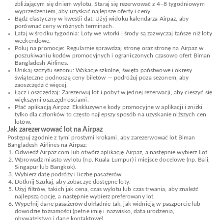
zbliżającym się dniem wylotu. Staraj się rezerwować z 4–8 tygodniowym
wyprzedzeniem, aby uzyskać najlepsze oferty i ceny.
Bądź elastyczny w kwestii dat: Użyj widoku kalendarza Airpaz, aby
porównać ceny w różnych terminach.
Lataj w środku tygodnia: Loty we wtorki i środy są zazwyczaj tańsze niż loty
weekendowe.
Poluj na promocje: Regularnie sprawdzaj stronę oraz stronę na Airpaz w
poszukiwaniu kodów promocyjnych i ograniczonych czasowo ofert Biman
Bangladesh Airlines.
Unikaj szczytu sezonu: Wakacje szkolne, święta państwowe i okresy
świąteczne podnoszą ceny biletów — podróżuj poza sezonem, aby
zaoszczędzić więcej.
Łącz i oszczędzaj: Zarezerwuj lot i pobyt w jednej rezerwacji, aby cieszyć się
większymi oszczędnościami.
Płać aplikacją Airpaz: Ekskluzywne kody promocyjne w aplikacji i zniżki
tylko dla członków to często najlepszy sposób na uzyskanie niższych cen
lotów.
Jak zarezerwować lot na Airpaz
Postępuj zgodnie z tymi prostymi krokami, aby zarezerwować lot Biman
Bangladesh Airlines na Airpaz:
Odwiedź Airpaz.com lub otwórz aplikację Airpaz, a następnie wybierz Lot.
Wprowadź miasto wylotu (np. Kuala Lumpur) i miejsce docelowe (np. Bali,
Singapur lub Bangkok).
Wybierz datę podróży i liczbę pasażerów.
Dotknij Szukaj, aby zobaczyć dostępne loty.
Użyj filtrów, takich jak cena, czas wylotu lub czas trwania, aby znaleźć
najlepszą opcję, a następnie wybierz preferowany lot.
Wypełnij dane pasażerów dokładnie tak, jak widnieją w paszporcie lub
dowodzie tożsamości (pełne imię i nazwisko, data urodzenia,
obywatelstwo i dane kontaktowe).