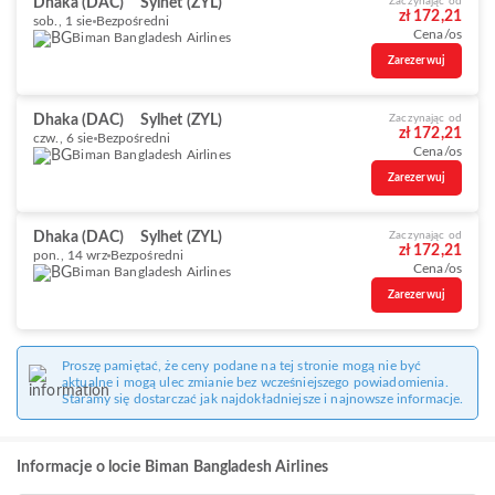
Dhaka (DAC)
Sylhet (ZYL)
Zaczynając od
zł 172,21
sob., 1 sie
Bezpośredni
Cena/os
Biman Bangladesh Airlines
Zarezerwuj
Dhaka (DAC)
Sylhet (ZYL)
Zaczynając od
zł 172,21
czw., 6 sie
Bezpośredni
Cena/os
Biman Bangladesh Airlines
Zarezerwuj
Dhaka (DAC)
Sylhet (ZYL)
Zaczynając od
zł 172,21
pon., 14 wrz
Bezpośredni
Cena/os
Biman Bangladesh Airlines
Zarezerwuj
Proszę pamiętać, że ceny podane na tej stronie mogą nie być
aktualne i mogą ulec zmianie bez wcześniejszego powiadomienia.
Staramy się dostarczać jak najdokładniejsze i najnowsze informacje.
Informacje o locie Biman Bangladesh Airlines