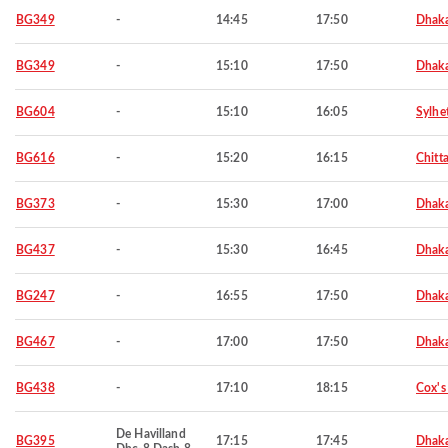
BG349
-
14:45
17:50
Dhak
BG349
-
15:10
17:50
Dhak
BG604
-
15:10
16:05
Sylhe
BG616
-
15:20
16:15
Chitt
BG373
-
15:30
17:00
Dhak
BG437
-
15:30
16:45
Dhak
BG247
-
16:55
17:50
Dhak
BG467
-
17:00
17:50
Dhak
BG438
-
17:10
18:15
Cox's
De Havilland
BG395
17:15
17:45
Dhak