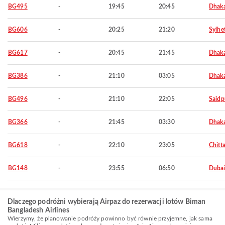
BG495
-
19:45
20:45
Dhak
BG606
-
20:25
21:20
Sylhe
BG617
-
20:45
21:45
Dhak
BG386
-
21:10
03:05
Dhak
BG496
-
21:10
22:05
Saidp
BG366
-
21:45
03:30
Dhak
BG618
-
22:10
23:05
Chitt
BG148
-
23:55
06:50
Duba
Dlaczego podróżni wybierają Airpaz do rezerwacji lotów Biman
Bangladesh Airlines
Wierzymy, że planowanie podróży powinno być równie przyjemne, jak sama