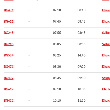
BG491
-
07:10
08:10
Dhak
BG611
-
07:45
08:45
Dhak
BG248
-
07:55
08:45
Sylhe
BG248
-
08:05
08:55
Sylhe
BG584
-
08:25
14:40
Dhak
BG471
-
08:30
09:20
Dhak
BG492
-
08:35
09:30
Saidp
BG612
-
09:10
10:05
Chitt
BG433
-
10:15
11:30
Dhak