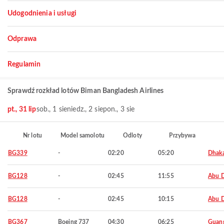
Udogodnienia i usługi
Odprawa
Regulamin
Sprawdź rozkład lotów Biman Bangladesh Airlines
pt., 31 lip
sob., 1 sie
niedz., 2 sie
pon., 3 sie
Nr lotu
Model samolotu
Odloty
Przybywa
BG339
-
02:20
05:20
Dhak
BG128
-
02:45
11:55
Abu 
BG128
-
02:45
10:15
Abu 
BG367
Boeing 737
04:30
06:25
Guan