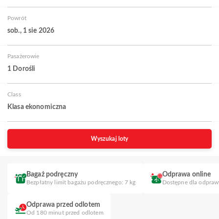
Powrót
sob., 1 sie 2026
Pasażerowie
1 Dorośli
Class
Klasa ekonomiczna
Wyszukaj loty
Bagaż podręczny
Odprawa online
Bezpłatny limit bagażu podręcznego: 7 kg
Dostępne dla odpraw
Odprawa przed odlotem
Od 180 minut przed odlotem