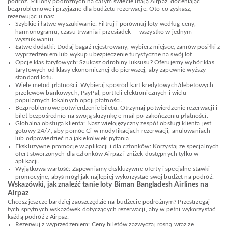
podróż. Miliony podróżnych na całym świecie ufają Airpaz, doceniając
bezproblemowe i przyjazne dla budżetu rezerwacje. Oto co zyskasz,
rezerwując u nas:
Szybkie i łatwe wyszukiwanie: Filtruj i porównuj loty według ceny,
harmonogramu, czasu trwania i przesiadek — wszystko w jednym
wyszukiwaniu.
Łatwe dodatki: Dodaj bagaż rejestrowany, wybierz miejsce, zamów posiłki z
wyprzedzeniem lub wykup ubezpieczenie turystyczne na swój lot.
Opcje klas taryfowych: Szukasz odrobiny luksusu? Oferujemy wybór klas
taryfowych od klasy ekonomicznej do pierwszej, aby zapewnić wyższy
standard lotu.
Wiele metod płatności: Wybieraj spośród kart kredytowych/debetowych,
przelewów bankowych, PayPal, portfeli elektronicznych i wielu
popularnych lokalnych opcji płatności.
Bezproblemowe potwierdzenie biletu: Otrzymaj potwierdzenie rezerwacji i
bilet bezpośrednio na swoją skrzynkę e-mail po zakończeniu płatności.
Globalna obsługa klienta: Nasz wielojęzyczny zespół obsługi klienta jest
gotowy 24/7, aby pomóc Ci w modyfikacjach rezerwacji, anulowaniach
lub odpowiedzieć na jakiekolwiek pytania.
Ekskluzywne promocje w aplikacji i dla członków: Korzystaj ze specjalnych
ofert stworzonych dla członków Airpaz i zniżek dostępnych tylko w
aplikacji.
Wyjątkowa wartość: Zapewniamy ekskluzywne oferty i specjalne stawki
promocyjne, abyś mógł jak najlepiej wykorzystać swój budżet na podróż.
Wskazówki, jak znaleźć tanie loty Biman Bangladesh Airlines na
Airpaz
Chcesz jeszcze bardziej zaoszczędzić na budżecie podróżnym? Przestrzegaj
tych sprytnych wskazówek dotyczących rezerwacji, aby w pełni wykorzystać
każdą podróż z Airpaz:
Rezerwuj z wyprzedzeniem: Ceny biletów zazwyczaj rosną wraz ze