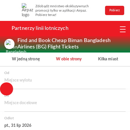
Zdobądź mnóstwo ekskluzywnych
promocji tylko w aplikacji Airpaz.
Pobierz
Pobierz teraz!
Partnerzy linii lotniczych
Find and Book Cheap Biman Bangladesh
Airlines (BG) Flight Tickets
W jedną stronę
W obie strony
Kilka miast
Od
Miejsce wylotu
Do
Miejsce docelowe
Odlot
pt., 31 lip 2026