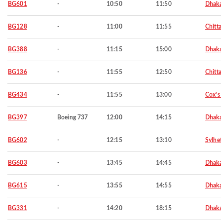
BG601
-
10:50
11:50
Dhak
BG128
-
11:00
11:55
Chitt
BG388
-
11:15
15:00
Dhak
BG136
-
11:55
12:50
Chitt
BG434
-
11:55
13:00
Cox's
BG397
Boeing 737
12:00
14:15
Dhak
BG602
-
12:15
13:10
Sylhe
BG603
-
13:45
14:45
Dhak
BG615
-
13:55
14:55
Dhak
BG331
-
14:20
18:15
Dhak