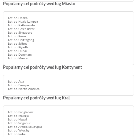
Popularny cel podróży według Miasto
Lot do Dhaka
Lot do Kuala Lumpur
Lot do Kathmandu
Lot do Cox's Bazar
Lot do Singapore
Lot do Rome
Lot do Chittagong
Lot do Sylhet
Lot do Riyadh
Lot do Dubai
Lot do Dammam
Lot do Muscat
Popularny cel podróży według Kontynent
Lot do Asia
Lot do Europe
Lot do North America
Popularny cel podróży według Kraj
Lot do Bangladesz
Lot do Malezja
Lot do Nepal
Lot do Singapur
Lot do Arabia Saudyjska
Lot do Włochy
Lot do Indie