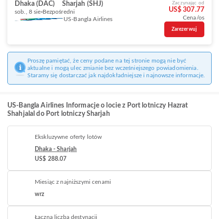
Dhaka (DAC)
Sharjah (SHJ)
Zaczynając od
US$ 307.77
sob., 8 sie
Bezpośredni
Cena/os
US-Bangla Airlines
Zarezerwuj
Proszę pamiętać, że ceny podane na tej stronie mogą nie być
aktualne i mogą ulec zmianie bez wcześniejszego powiadomienia.
Staramy się dostarczać jak najdokładniejsze i najnowsze informacje.
US-Bangla Airlines Informacje o locie z Port lotniczy Hazrat
Shahjalal do Port lotniczy Sharjah
Ekskluzywne oferty lotów
Dhaka - Sharjah
US$ 288.07
Miesiąc z najniższymi cenami
wrz
Łączna liczba destynacji