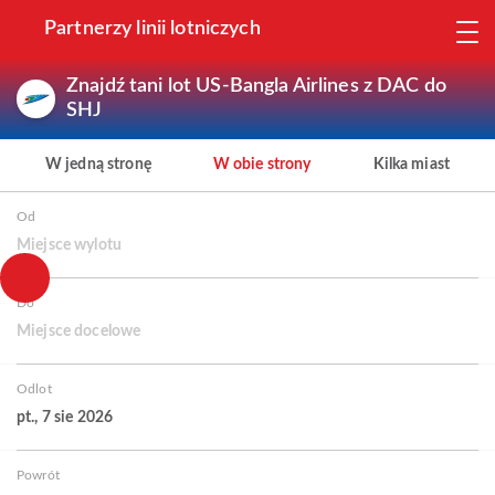
Partnerzy linii lotniczych
Znajdź tani lot US-Bangla Airlines z DAC do
SHJ
W jedną stronę
W obie strony
Kilka miast
Od
Miejsce wylotu
Do
Miejsce docelowe
Odlot
pt., 7 sie 2026
Powrót