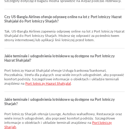
Szczegóły dotyczące bagażu można sprawdzić na Airpaz podczas rezerwacji.
Czy US-Bangla Airlines oferuje odprawę online na lot z Port lotniczy Hazrat
Shahjalal do Port lotniczy Sharjah?
Tak, US-Bangla Airlines zapewnia odprawę online na lot z Port lotniczy Hazrat
Shahjalal do Port lotniczy Sharjah. Możesz się odprawić za pośrednictwem
strony internetowej lub aplikacji linii lotniczej przed lotem.
Jakie terminale i udogodnienia lotniskowe są dostępne na Port lotniczy
Hazrat Shahjalal?
Port lotniczy Hazrat Shahjalal oferuje Usługa bankowa/bankomat,
Poczekalnia, Strefa dla palących oraz wiele innych udogodnień, aby poprawić
komfort podróży. Szczegółowe informacje o obiektach i układzie terminali
znajdziesz na
Port lotniczy Hazrat Shahjalal
.
Jakie terminale i udogodnienia lotniskowe są dostępne na Port lotniczy
Sharjah?
Port lotniczy Sharjah oferuje Lounge, Autobus wahadłowy, Restauracje oraz
wiele innych udogodnień, aby poprawić komfort podróży. Szczegółowe
informacje o obiektach i układzie terminali znajdziesz na
Port lotniczy
Sharjah
.