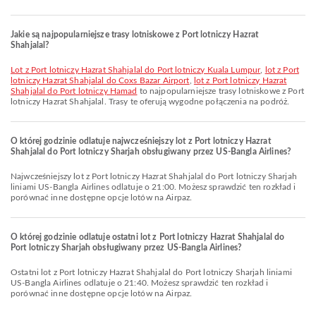
Jakie są najpopularniejsze trasy lotniskowe z Port lotniczy Hazrat
Shahjalal?
lot z Port lotniczy Hazrat Shahjalal do Port lotniczy Kuala Lumpur
,
lot z Port
lotniczy Hazrat Shahjalal do Coxs Bazar Airport
,
lot z Port lotniczy Hazrat
Shahjalal do Port lotniczy Hamad
to najpopularniejsze trasy lotniskowe z Port
lotniczy Hazrat Shahjalal. Trasy te oferują wygodne połączenia na podróż.
O której godzinie odlatuje najwcześniejszy lot z Port lotniczy Hazrat
Shahjalal do Port lotniczy Sharjah obsługiwany przez US-Bangla Airlines?
Najwcześniejszy lot z Port lotniczy Hazrat Shahjalal do Port lotniczy Sharjah
liniami US-Bangla Airlines odlatuje o 21:00. Możesz sprawdzić ten rozkład i
porównać inne dostępne opcje lotów na Airpaz.
O której godzinie odlatuje ostatni lot z Port lotniczy Hazrat Shahjalal do
Port lotniczy Sharjah obsługiwany przez US-Bangla Airlines?
Ostatni lot z Port lotniczy Hazrat Shahjalal do Port lotniczy Sharjah liniami
US-Bangla Airlines odlatuje o 21:40. Możesz sprawdzić ten rozkład i
porównać inne dostępne opcje lotów na Airpaz.