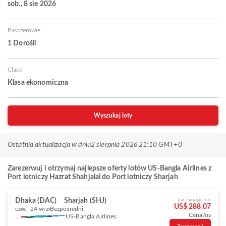
sob., 8 sie 2026
Pasażerowie
1 Dorośli
Class
Klasa ekonomiczna
Wyszukaj loty
Ostatnia aktualizacja w dniu
2 sierpnia 2026 21:10 GMT+0
Zarezerwuj i otrzymaj najlepsze oferty lotów US-Bangla Airlines z
Port lotniczy Hazrat Shahjalal do Port lotniczy Sharjah
Dhaka (DAC)
Sharjah (SHJ)
Zaczynając od
US$ 288.07
czw., 24 wrz
Bezpośredni
Cena/os
US-Bangla Airlines