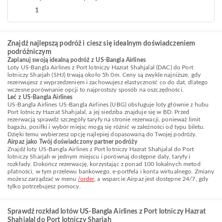
1
Znajdź najlepszą podróż i ciesz się idealnym doświadczeniem
podróżniczym
Zaplanuj swoją idealną podróż z US-Bangla Airlines
Loty US-Bangla Airlines z Port lotniczy Hazrat Shahjalal (DAC) do Port
lotniczy Sharjah (SHJ) trwają około 5h 0m. Ceny są zwykle najniższe, gdy
rezerwujesz z wyprzedzeniem i zachowujesz elastyczność co do dat, dlatego
wczesne porównanie opcji to najprostszy sposób na oszczędności.
Leć z US-Bangla Airlines
US-Bangla Airlines US-Bangla Airlines (UBG) obsługuje loty głównie z hubu
Port lotniczy Hazrat Shahjalal, a jej siedziba znajduje się w BD. Przed
rezerwacją sprawdź szczegóły taryfy na stronie rezerwacji, ponieważ limit
bagażu, posiłki i wybór miejsc mogą się różnić w zależności od typu biletu.
Dzięki temu wybierzesz opcję najlepiej dopasowaną do Twojej podróży.
Airpaz jako Twój doświadczony partner podróży
Znajdź loty US-Bangla Airlines z Port lotniczy Hazrat Shahjalal do Port
lotniczy Sharjah w jednym miejscu i porównaj dostępne daty, taryfy i
rozkłady. Dokończ rezerwację, korzystając z ponad 100 lokalnych metod
płatności, w tym przelewu bankowego, e-portfela i konta wirtualnego. Zmiany
możesz zarządzać w menu
/order
, a wsparcie Airpaz jest dostępne 24/7, gdy
tylko potrzebujesz pomocy.
Sprawdź rozkład lotów US-Bangla Airlines z Port lotniczy Hazrat
Shahjalal do Port lotniczy Sharjah