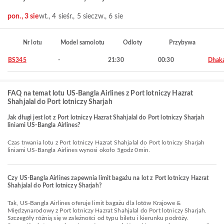
pon., 3 sie
wt., 4 sie
śr., 5 sie
czw., 6 sie
Nr lotu
Model samolotu
Odloty
Przybywa
BS345
-
21:30
00:30
Dhak
FAQ na temat lotu US-Bangla Airlines z Port lotniczy Hazrat
Shahjalal do Port lotniczy Sharjah
Jak długi jest lot z Port lotniczy Hazrat Shahjalal do Port lotniczy Sharjah
liniami US-Bangla Airlines?
Czas trwania lotu z Port lotniczy Hazrat Shahjalal do Port lotniczy Sharjah
liniami US-Bangla Airlines wynosi około 5godz 0min.
Czy US-Bangla Airlines zapewnia limit bagażu na lot z Port lotniczy Hazrat
Shahjalal do Port lotniczy Sharjah?
Tak, US-Bangla Airlines oferuje limit bagażu dla lotów Krajowe &
Międzynarodowy z Port lotniczy Hazrat Shahjalal do Port lotniczy Sharjah.
Szczegóły różnią się w zależności od typu biletu i kierunku podróży.