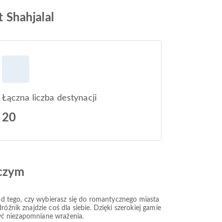
t Shahjalal
Łączna liczba destynacji
20
iczym
 od tego, czy wybierasz się do romantycznego miasta
óżnik znajdzie coś dla siebie. Dzięki szerokiej gamie
eżyć niezapomniane wrażenia.