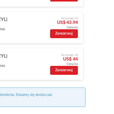
Zaczynając od
ZYL)
US$ 43.94
Cena/os
ines
Zarezerwuj
Zaczynając od
ZYL)
US$ 44
Cena/os
ines
Zarezerwuj
domienia. Staramy się dostarczać