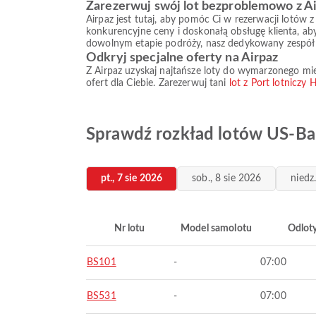
Zarezerwuj swój lot bezproblemowo z A
Airpaz jest tutaj, aby pomóc Ci w rezerwacji lotów 
konkurencyjne ceny i doskonałą obsługę klienta, ab
dowolnym etapie podróży, nasz dedykowany zespół 
Odkryj specjalne oferty na Airpaz
Z Airpaz uzyskaj najtańsze loty do wymarzonego mie
ofert dla Ciebie. Zarezerwuj tani
lot z Port lotniczy 
Sprawdź rozkład lotów US-Bang
pt., 7 sie 2026
sob., 8 sie 2026
niedz
Nr lotu
Model samolotu
Odlot
BS101
-
07:00
BS531
-
07:00