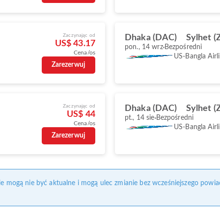
Zaczynając od
Dhaka (DAC)
Sylhet (
US$ 43.17
pon., 14 wrz
Bezpośredni
Cena/os
US-Bangla Airl
Zarezerwuj
Zaczynając od
Dhaka (DAC)
Sylhet (
US$ 44
pt., 14 sie
Bezpośredni
Cena/os
US-Bangla Airl
Zarezerwuj
nie mogą nie być aktualne i mogą ulec zmianie bez wcześniejszego powia