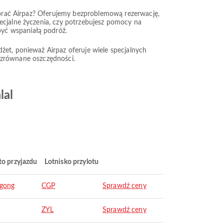
wybrać Airpaz? Oferujemy bezproblemową rezerwację,
ecjalne życzenia, czy potrzebujesz pomocy na
być wspaniałą podróż.
żet, ponieważ Airpaz oferuje wiele specjalnych
iezrównane oszczędności.
lal
to przyjazdu
Lotnisko przylotu
agong
CGP
Sprawdź ceny
ZYL
Sprawdź ceny