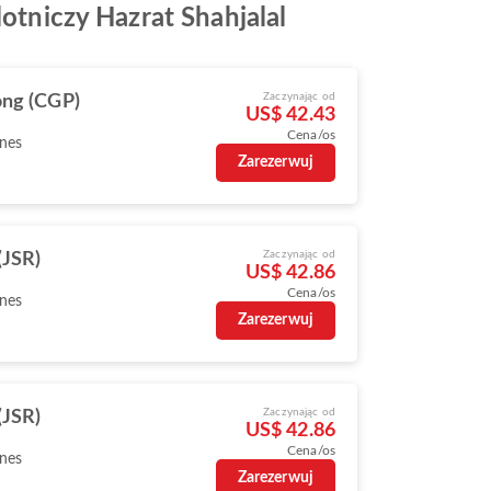
lotniczy Hazrat Shahjalal
Zaczynając od
ong (CGP)
US$ 42.43
Cena/os
ines
Zarezerwuj
Zaczynając od
(JSR)
US$ 42.86
Cena/os
ines
Zarezerwuj
Zaczynając od
(JSR)
US$ 42.86
Cena/os
ines
Zarezerwuj