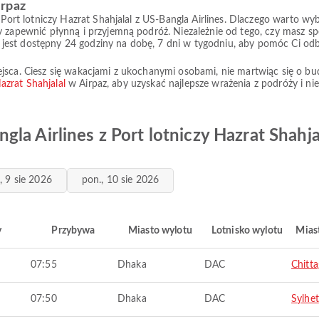
irpaz
z Port lotniczy Hazrat Shahjalal z US-Bangla Airlines. Dlaczego warto 
y zapewnić płynną i przyjemną podróż. Niezależnie od tego, czy masz sp
jest dostępny 24 godziny na dobę, 7 dni w tygodniu, aby pomóc Ci od
jsca. Ciesz się wakacjami z ukochanymi osobami, nie martwiąc się o bud
Hazrat Shahjalal
w Airpaz, aby uzyskać najlepsze wrażenia z podróży i n
la Airlines z Port lotniczy Hazrat Shahja
., 9 sie 2026
pon., 10 sie 2026
y
Przybywa
Miasto wylotu
Lotnisko wylotu
Mias
07:55
Dhaka
DAC
Chitt
07:50
Dhaka
DAC
Sylhet