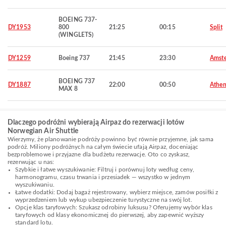
BOEING 737-
DY1953
800
21:25
00:15
Split
(WINGLETS)
DY1259
Boeing 737
21:45
23:30
Amst
BOEING 737
DY1887
22:00
00:50
Athen
MAX 8
Dlaczego podróżni wybierają Airpaz do rezerwacji lotów
Norwegian Air Shuttle
Wierzymy, że planowanie podróży powinno być równie przyjemne, jak sama
podróż. Miliony podróżnych na całym świecie ufają Airpaz, doceniając
bezproblemowe i przyjazne dla budżetu rezerwacje. Oto co zyskasz,
rezerwując u nas:
Szybkie i łatwe wyszukiwanie: Filtruj i porównuj loty według ceny,
harmonogramu, czasu trwania i przesiadek — wszystko w jednym
wyszukiwaniu.
Łatwe dodatki: Dodaj bagaż rejestrowany, wybierz miejsce, zamów posiłki z
wyprzedzeniem lub wykup ubezpieczenie turystyczne na swój lot.
Opcje klas taryfowych: Szukasz odrobiny luksusu? Oferujemy wybór klas
taryfowych od klasy ekonomicznej do pierwszej, aby zapewnić wyższy
standard lotu.