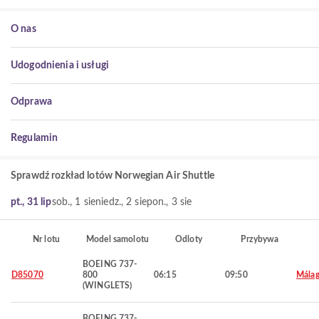
O nas
Udogodnienia i usługi
Odprawa
Regulamin
Sprawdź rozkład lotów Norwegian Air Shuttle
pt., 31 lip
sob., 1 sie
niedz., 2 sie
pon., 3 sie
Nr lotu
Model samolotu
Odloty
Przybywa
BOEING 737-
D85070
800
06:15
09:50
Mála
(WINGLETS)
BOEING 737-