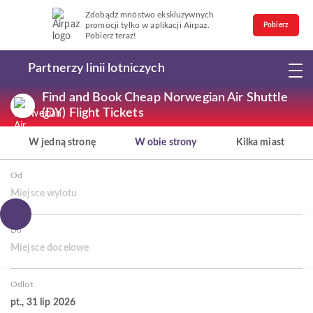
Zdobądź mnóstwo ekskluzywnych
promocji tylko w aplikacji Airpaz.
Pobierz
Pobierz teraz!
Partnerzy linii lotniczych
Find and Book Cheap Norwegian Air Shuttle
(DY) Flight Tickets
W jedną stronę
W obie strony
Kilka miast
Od
Miejsce wylotu
Do
Miejsce docelowe
Odlot
pt., 31 lip 2026