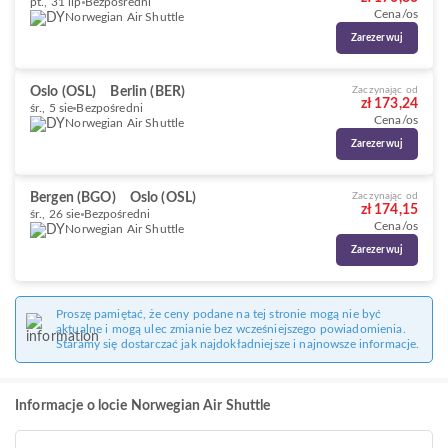
pt., 31 lip
Bezpośredni
Cena/os
Norwegian Air Shuttle
Zarezerwuj
Oslo (OSL)
Berlin (BER)
Zaczynając od
zł 173,24
śr., 5 sie
Bezpośredni
Cena/os
Norwegian Air Shuttle
Zarezerwuj
Bergen (BGO)
Oslo (OSL)
Zaczynając od
zł 174,15
śr., 26 sie
Bezpośredni
Cena/os
Norwegian Air Shuttle
Zarezerwuj
Proszę pamiętać, że ceny podane na tej stronie mogą nie być
aktualne i mogą ulec zmianie bez wcześniejszego powiadomienia.
Staramy się dostarczać jak najdokładniejsze i najnowsze informacje.
Informacje o locie Norwegian Air Shuttle