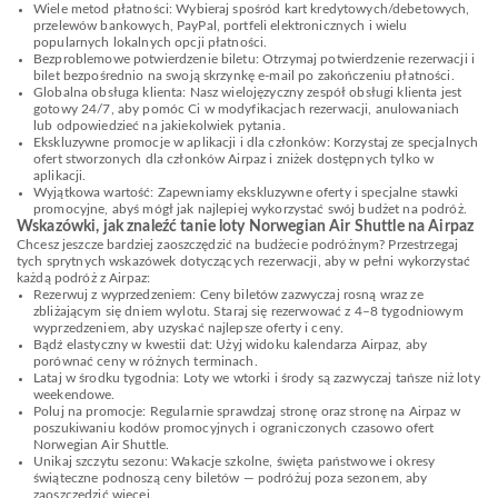
Wiele metod płatności: Wybieraj spośród kart kredytowych/debetowych,
przelewów bankowych, PayPal, portfeli elektronicznych i wielu
popularnych lokalnych opcji płatności.
Bezproblemowe potwierdzenie biletu: Otrzymaj potwierdzenie rezerwacji i
bilet bezpośrednio na swoją skrzynkę e-mail po zakończeniu płatności.
Globalna obsługa klienta: Nasz wielojęzyczny zespół obsługi klienta jest
gotowy 24/7, aby pomóc Ci w modyfikacjach rezerwacji, anulowaniach
lub odpowiedzieć na jakiekolwiek pytania.
Ekskluzywne promocje w aplikacji i dla członków: Korzystaj ze specjalnych
ofert stworzonych dla członków Airpaz i zniżek dostępnych tylko w
aplikacji.
Wyjątkowa wartość: Zapewniamy ekskluzywne oferty i specjalne stawki
promocyjne, abyś mógł jak najlepiej wykorzystać swój budżet na podróż.
Wskazówki, jak znaleźć tanie loty Norwegian Air Shuttle na Airpaz
Chcesz jeszcze bardziej zaoszczędzić na budżecie podróżnym? Przestrzegaj
tych sprytnych wskazówek dotyczących rezerwacji, aby w pełni wykorzystać
każdą podróż z Airpaz:
Rezerwuj z wyprzedzeniem: Ceny biletów zazwyczaj rosną wraz ze
zbliżającym się dniem wylotu. Staraj się rezerwować z 4–8 tygodniowym
wyprzedzeniem, aby uzyskać najlepsze oferty i ceny.
Bądź elastyczny w kwestii dat: Użyj widoku kalendarza Airpaz, aby
porównać ceny w różnych terminach.
Lataj w środku tygodnia: Loty we wtorki i środy są zazwyczaj tańsze niż loty
weekendowe.
Poluj na promocje: Regularnie sprawdzaj stronę oraz stronę na Airpaz w
poszukiwaniu kodów promocyjnych i ograniczonych czasowo ofert
Norwegian Air Shuttle.
Unikaj szczytu sezonu: Wakacje szkolne, święta państwowe i okresy
świąteczne podnoszą ceny biletów — podróżuj poza sezonem, aby
zaoszczędzić więcej.