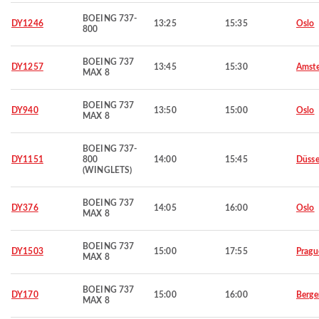
BOEING 737-
DY1246
13:25
15:35
Oslo
800
BOEING 737
DY1257
13:45
15:30
Amst
MAX 8
BOEING 737
DY940
13:50
15:00
Oslo
MAX 8
BOEING 737-
DY1151
800
14:00
15:45
Düsse
(WINGLETS)
BOEING 737
DY376
14:05
16:00
Oslo
MAX 8
BOEING 737
DY1503
15:00
17:55
Pragu
MAX 8
BOEING 737
DY170
15:00
16:00
Berge
MAX 8