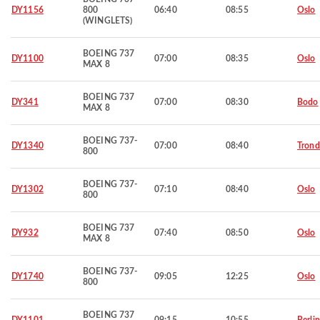
DY1156
800
06:40
08:55
Oslo
(WINGLETS)
BOEING 737
DY1100
07:00
08:35
Oslo
MAX 8
BOEING 737
DY341
07:00
08:30
Bodo
MAX 8
BOEING 737-
DY1340
07:00
08:40
Tron
800
BOEING 737-
DY1302
07:10
08:40
Oslo
800
BOEING 737
DY932
07:40
08:50
Oslo
MAX 8
BOEING 737-
DY1740
09:05
12:25
Oslo
800
BOEING 737