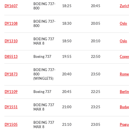
BOEING 737-
DY1607
18:25
20:45
Zuric
800
BOEING 737-
DY1108
18:30
20:05
Oslo
800
BOEING 737
DY1310
18:50
20:10
Oslo
MAX 8
D85513
Boeing 737
19:55
22:50
Cope
BOEING 737-
DY1873
800
20:40
23:50
Rome
(WINGLETS)
DY1109
Boeing 737
20:45
22:25
Berlin
BOEING 737
DY1551
21:00
23:25
Budap
MAX 8
BOEING 737
DY1505
21:10
23:05
Pragu
MAX 8