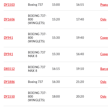
DY1503
Boeing 737
15:00
16:55
Pragu
BOEING 737-
DY1606
800
15:20
17:40
Oslo
(WINGLETS)
BOEING 737-
DY941
800
15:30
19:40
Cope
(WINGLETS)
BOEING 737
DY941
15:30
16:40
Cope
MAX 8
BOEING 737
D85512
16:15
19:10
Barce
MAX 8
DY1886
Boeing 737
16:30
21:20
Oslo
BOEING 737-
DY1550
800
18:00
20:20
Oslo
(WINGLETS)