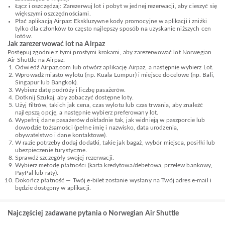
Łącz i oszczędzaj: Zarezerwuj lot i pobyt w jednej rezerwacji, aby cieszyć się
większymi oszczędnościami.
Płać aplikacją Airpaz: Ekskluzywne kody promocyjne w aplikacji i zniżki
tylko dla członków to często najlepszy sposób na uzyskanie niższych cen
lotów.
Jak zarezerwować lot na Airpaz
Postępuj zgodnie z tymi prostymi krokami, aby zarezerwować lot Norwegian
Air Shuttle na Airpaz:
Odwiedź Airpaz.com lub otwórz aplikację Airpaz, a następnie wybierz Lot.
Wprowadź miasto wylotu (np. Kuala Lumpur) i miejsce docelowe (np. Bali,
Singapur lub Bangkok).
Wybierz datę podróży i liczbę pasażerów.
Dotknij Szukaj, aby zobaczyć dostępne loty.
Użyj filtrów, takich jak cena, czas wylotu lub czas trwania, aby znaleźć
najlepszą opcję, a następnie wybierz preferowany lot.
Wypełnij dane pasażerów dokładnie tak, jak widnieją w paszporcie lub
dowodzie tożsamości (pełne imię i nazwisko, data urodzenia,
obywatelstwo i dane kontaktowe).
W razie potrzeby dodaj dodatki, takie jak bagaż, wybór miejsca, posiłki lub
ubezpieczenie turystyczne.
Sprawdź szczegóły swojej rezerwacji.
Wybierz metodę płatności (karta kredytowa/debetowa, przelew bankowy,
PayPal lub raty).
Dokończ płatność — Twój e-bilet zostanie wysłany na Twój adres e-mail i
będzie dostępny w aplikacji.
Najczęściej zadawane pytania o Norwegian Air Shuttle