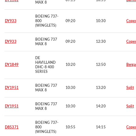
DY1101
09:15
10:55
Berlin
MAX 8
BOEING 737-
DY933
800
09:20
10:30
Cope
(WINGLETS)
BOEING 737
DY933
09:20
12:30
Cope
MAX 8
DE
HAVILLAND
DY1849
10:20
12:50
Berg
DHC-8 400
SERIES
BOEING 737
DY1951
10:30
13:20
Split
MAX 8
BOEING 737
DY1951
10:30
14:20
Split
MAX 8
BOEING 737-
D85371
800
10:55
14:15
Cope
(WINGLETS)