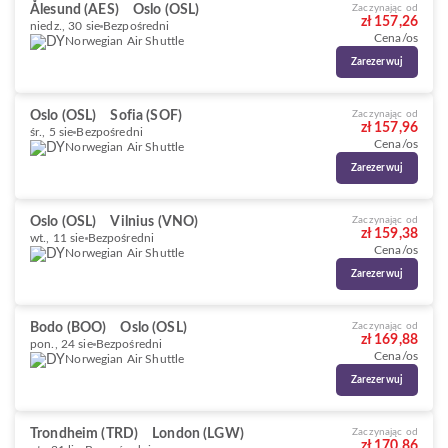
Ålesund (AES)
Oslo (OSL)
Zaczynając od
zł 157,26
niedz., 30 sie
Bezpośredni
Cena/os
Norwegian Air Shuttle
Zarezerwuj
Oslo (OSL)
Sofia (SOF)
Zaczynając od
zł 157,96
śr., 5 sie
Bezpośredni
Cena/os
Norwegian Air Shuttle
Zarezerwuj
Oslo (OSL)
Vilnius (VNO)
Zaczynając od
zł 159,38
wt., 11 sie
Bezpośredni
Cena/os
Norwegian Air Shuttle
Zarezerwuj
Bodo (BOO)
Oslo (OSL)
Zaczynając od
zł 169,88
pon., 24 sie
Bezpośredni
Cena/os
Norwegian Air Shuttle
Zarezerwuj
Trondheim (TRD)
London (LGW)
Zaczynając od
zł 170,86