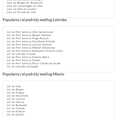
Loty od Bergen do Stockholm
Loty od Copenhagen do Oslo
Loty od Oslo do London
Loty od Tromsø do Oslo
Popularny cel podróży według Lotnisko
Lot do Port lotniczy Oslo Gardermoen
Lot do Port lotniczy Bergen Flesland
Lot do Port lotniczy Praga-Ruzyně
Lot do Port lotniczy Sztokholm Arlanda
Lot do Port lotniczy Londyn Gatwick
Lot do Port lotniczy Wiedeń Schwechat
Lot do Port lotniczy Budapeszt Ferenca Liszta
Lot do Lotnisko Tromsø
Lot do Port lotniczy Kraków Balice
Lot do Port lotniczy Dublin
Lot do Port lotniczy Paryż Charles de Gaulle
Lot do Lotnisko Stavanger
Popularny cel podróży według Miasto
Lot do Oslo
Lot do Bergen
Lot do Prague
Lot do Stockholm
Lot do London
Lot do Vienna
Lot do Budapest
Lot do Tromsø
Lot do Krakow
Lot do Dublin