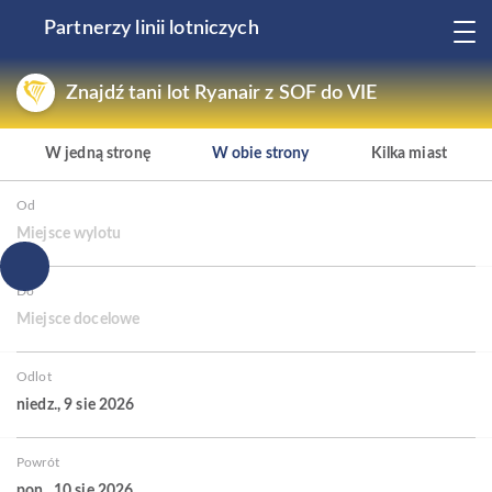
Partnerzy linii lotniczych
Znajdź tani lot Ryanair z SOF do VIE
W jedną stronę
W obie strony
Kilka miast
Od
Miejsce wylotu
Do
Miejsce docelowe
Odlot
niedz., 9 sie 2026
Powrót
pon., 10 sie 2026