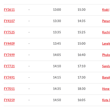
FY3611
-
13:00
15:30
Krabi
FY4107
-
13:30
14:35
Pena
FY7525
-
13:35
15:25
Kuch
FY4409
-
13:45
15:00
Langk
FY7499
-
14:05
16:40
Phuke
FY7721
-
14:10
17:10
Sand
FY7491
-
14:15
17:30
Bang
FY7051
-
14:35
18:30
Hong
FY4359
-
14:50
16:05
Kota 