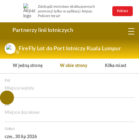
Zdobądź mnóstwo ekskluzywnych
promocji tylko w aplikacji Airpaz.
Pobierz
Pobierz teraz!
Partnerzy linii lotniczych
FireFly Lot do Port lotniczy Kuala Lumpur
W jedną stronę
W obie strony
Kilka miast
Od
Miejsce wylotu
Do
Miejsce docelowe
Odlot
czw., 30 lip 2026