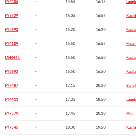
FY4405
-
14:55
16:15
Langk
FY7529
-
15:05
16:55
Kuch
FY2693
-
15:20
16:20
Kuala
FY4109
-
15:50
16:55
Pena
MH4465
-
15:50
16:50
Kuala
FY2693
-
15:50
16:50
Kuala
FY7487
-
17:15
20:30
Bang
FY4411
-
17:35
18:50
Langk
FY7579
-
17:45
20:10
Miri
FY7545
-
18:00
19:50
Kuch