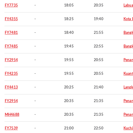
FY7735
-
18:05
20:35
Labu
FY4355
-
18:25
19:40
Kota 
FY7481
-
18:40
21:55
Bang
FY7485
-
19:45
22:55
Bang
FY2954
-
19:55
20:55
Pena
FY4235
-
19:55
20:55
Kuan
FY4413
-
20:25
21:40
Langk
FY2954
-
20:35
21:35
Pena
MH4688
-
20:35
21:35
Pena
FY7539
-
21:00
22:50
Kuch