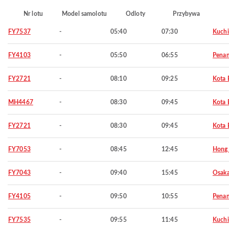
Nr lotu
Model samolotu
Odloty
Przybywa
FY7537
-
05:40
07:30
Kuch
FY4103
-
05:50
06:55
Pena
FY2721
-
08:10
09:25
Kota 
MH4467
-
08:30
09:45
Kota 
FY2721
-
08:30
09:45
Kota 
FY7053
-
08:45
12:45
Hong
FY7043
-
09:40
15:45
Osaka
FY4105
-
09:50
10:55
Pena
FY7535
-
09:55
11:45
Kuch