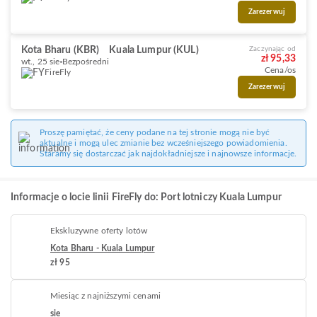
Zarezerwuj
Kota Bharu (KBR)
Kuala Lumpur (KUL)
Zaczynając od
zł 95,33
wt., 25 sie
Bezpośredni
Cena/os
FireFly
Zarezerwuj
Proszę pamiętać, że ceny podane na tej stronie mogą nie być
aktualne i mogą ulec zmianie bez wcześniejszego powiadomienia.
Staramy się dostarczać jak najdokładniejsze i najnowsze informacje.
Informacje o locie linii FireFly do: Port lotniczy Kuala Lumpur
Ekskluzywne oferty lotów
Kota Bharu - Kuala Lumpur
zł 95
Miesiąc z najniższymi cenami
sie