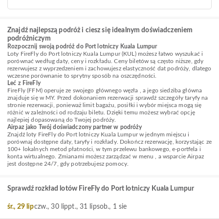
Znajdź najlepszą podróż i ciesz się idealnym doświadczeniem
podróżniczym
Rozpocznij swoją podróż do Port lotniczy Kuala Lumpur
Loty FireFly do Port lotniczy Kuala Lumpur (KUL) możesz łatwo wyszukać i
porównać według daty, ceny i rozkładu. Ceny biletów są często niższe, gdy
rezerwujesz z wyprzedzeniem i zachowujesz elastyczność dat podróży, dlatego
wczesne porównanie to sprytny sposób na oszczędności.
Leć z FireFly
FireFly (FFM) operuje ze swojego głównego węzła , a jego siedziba główna
znajduje się w MY. Przed dokonaniem rezerwacji sprawdź szczegóły taryfy na
stronie rezerwacji, ponieważ limit bagażu, posiłki i wybór miejsca mogą się
różnić w zależności od rodzaju biletu. Dzięki temu możesz wybrać opcję
najlepiej dopasowaną do Twojej podróży.
Airpaz jako Twój doświadczony partner w podróży
Znajdź loty FireFly do Port lotniczy Kuala Lumpur w jednym miejscu i
porównaj dostępne daty, taryfy i rozkłady. Dokończ rezerwację, korzystając ze
100+ lokalnych metod płatności, w tym przelewu bankowego, e-portfela i
konta wirtualnego. Zmianami możesz zarządzać w menu , a wsparcie Airpaz
jest dostępne 24/7, gdy potrzebujesz pomocy.
Sprawdź rozkład lotów FireFly do Port lotniczy Kuala Lumpur
śr., 29 lip
czw., 30 lip
pt., 31 lip
sob., 1 sie