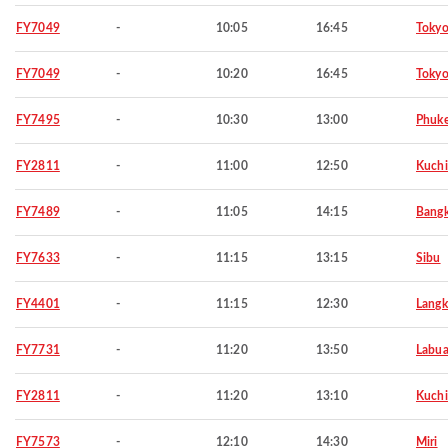
FY7049
-
10:05
16:45
Toky
FY7049
-
10:20
16:45
Toky
FY7495
-
10:30
13:00
Phuke
FY2811
-
11:00
12:50
Kuch
FY7489
-
11:05
14:15
Bang
FY7633
-
11:15
13:15
Sibu
FY4401
-
11:15
12:30
Langk
FY7731
-
11:20
13:50
Labu
FY2811
-
11:20
13:10
Kuch
FY7573
-
12:10
14:30
Miri