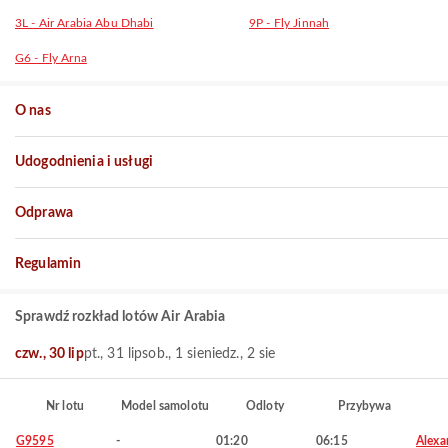
3L - Air Arabia Abu Dhabi
9P - Fly Jinnah
G6 - Fly Arna
O nas
Udogodnienia i usługi
Odprawa
Regulamin
Sprawdź rozkład lotów Air Arabia
czw., 30 lip
pt., 31 lip
sob., 1 sie
niedz., 2 sie
Nr lotu
Model samolotu
Odloty
Przybywa
G9595
-
01:20
06:15
Alexa