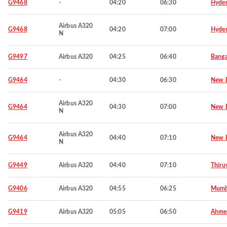
G9468
-
04:20
06:30
Hyde
Airbus A320
G9468
04:20
07:00
Hyde
N
G9497
Airbus A320
04:25
06:40
Banga
G9464
-
04:30
06:30
New D
Airbus A320
G9464
04:30
07:00
New D
N
Airbus A320
G9464
04:40
07:10
New D
N
G9449
Airbus A320
04:40
07:10
Thiru
G9406
Airbus A320
04:55
06:25
Mumb
G9419
Airbus A320
05:05
06:50
Ahme