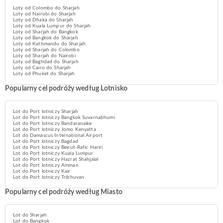
Loty od Colombo do Sharjah
Loty od Nairobi do Sharjah
Loty od Dhaka do Sharjah
Loty od Kuala Lumpur do Sharjah
Loty od Sharjah do Bangkok
Loty od Bangkok do Sharjah
Loty od Kathmandu do Sharjah
Loty od Sharjah do Colombo
Loty od Sharjah do Nairobi
Loty od Baghdad do Sharjah
Loty od Cairo do Sharjah
Loty od Phuket do Sharjah
Popularny cel podróży według Lotnisko
Lot do Port lotniczy Sharjah
Lot do Port lotniczy Bangkok Suvarnabhumi
Lot do Port lotniczy Bandaranaike
Lot do Port lotniczy Jomo Kenyatta
Lot do Damascus International Airport
Lot do Port lotniczy Bagdad
Lot do Port lotniczy Beirut-Rafic Hariri
Lot do Port lotniczy Kuala Lumpur
Lot do Port lotniczy Hazrat Shahjalal
Lot do Port lotniczy Amman
Lot do Port lotniczy Kair
Lot do Port lotniczy Tribhuvan
Popularny cel podróży według Miasto
Lot do Sharjah
Lot do Bangkok