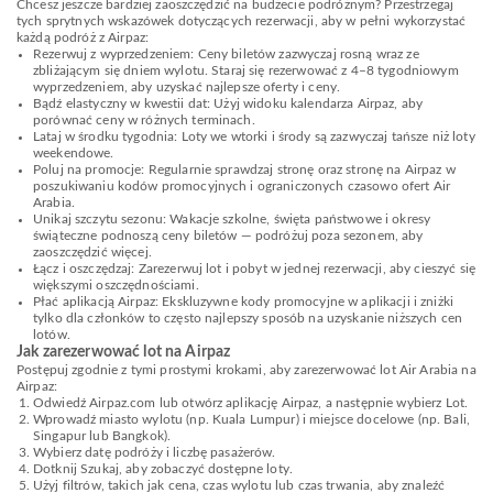
Chcesz jeszcze bardziej zaoszczędzić na budżecie podróżnym? Przestrzegaj
tych sprytnych wskazówek dotyczących rezerwacji, aby w pełni wykorzystać
każdą podróż z Airpaz:
Rezerwuj z wyprzedzeniem: Ceny biletów zazwyczaj rosną wraz ze
zbliżającym się dniem wylotu. Staraj się rezerwować z 4–8 tygodniowym
wyprzedzeniem, aby uzyskać najlepsze oferty i ceny.
Bądź elastyczny w kwestii dat: Użyj widoku kalendarza Airpaz, aby
porównać ceny w różnych terminach.
Lataj w środku tygodnia: Loty we wtorki i środy są zazwyczaj tańsze niż loty
weekendowe.
Poluj na promocje: Regularnie sprawdzaj stronę oraz stronę na Airpaz w
poszukiwaniu kodów promocyjnych i ograniczonych czasowo ofert Air
Arabia.
Unikaj szczytu sezonu: Wakacje szkolne, święta państwowe i okresy
świąteczne podnoszą ceny biletów — podróżuj poza sezonem, aby
zaoszczędzić więcej.
Łącz i oszczędzaj: Zarezerwuj lot i pobyt w jednej rezerwacji, aby cieszyć się
większymi oszczędnościami.
Płać aplikacją Airpaz: Ekskluzywne kody promocyjne w aplikacji i zniżki
tylko dla członków to często najlepszy sposób na uzyskanie niższych cen
lotów.
Jak zarezerwować lot na Airpaz
Postępuj zgodnie z tymi prostymi krokami, aby zarezerwować lot Air Arabia na
Airpaz:
Odwiedź Airpaz.com lub otwórz aplikację Airpaz, a następnie wybierz Lot.
Wprowadź miasto wylotu (np. Kuala Lumpur) i miejsce docelowe (np. Bali,
Singapur lub Bangkok).
Wybierz datę podróży i liczbę pasażerów.
Dotknij Szukaj, aby zobaczyć dostępne loty.
Użyj filtrów, takich jak cena, czas wylotu lub czas trwania, aby znaleźć