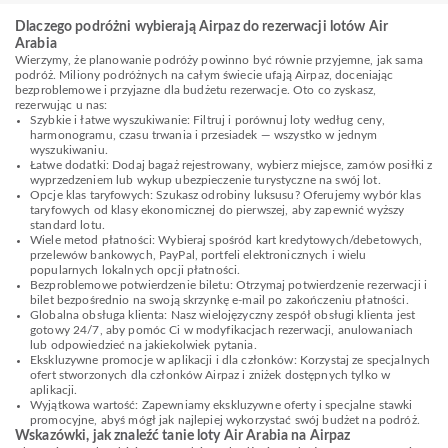
Dlaczego podróżni wybierają Airpaz do rezerwacji lotów Air
Arabia
Wierzymy, że planowanie podróży powinno być równie przyjemne, jak sama
podróż. Miliony podróżnych na całym świecie ufają Airpaz, doceniając
bezproblemowe i przyjazne dla budżetu rezerwacje. Oto co zyskasz,
rezerwując u nas:
Szybkie i łatwe wyszukiwanie: Filtruj i porównuj loty według ceny,
harmonogramu, czasu trwania i przesiadek — wszystko w jednym
wyszukiwaniu.
Łatwe dodatki: Dodaj bagaż rejestrowany, wybierz miejsce, zamów posiłki z
wyprzedzeniem lub wykup ubezpieczenie turystyczne na swój lot.
Opcje klas taryfowych: Szukasz odrobiny luksusu? Oferujemy wybór klas
taryfowych od klasy ekonomicznej do pierwszej, aby zapewnić wyższy
standard lotu.
Wiele metod płatności: Wybieraj spośród kart kredytowych/debetowych,
przelewów bankowych, PayPal, portfeli elektronicznych i wielu
popularnych lokalnych opcji płatności.
Bezproblemowe potwierdzenie biletu: Otrzymaj potwierdzenie rezerwacji i
bilet bezpośrednio na swoją skrzynkę e-mail po zakończeniu płatności.
Globalna obsługa klienta: Nasz wielojęzyczny zespół obsługi klienta jest
gotowy 24/7, aby pomóc Ci w modyfikacjach rezerwacji, anulowaniach
lub odpowiedzieć na jakiekolwiek pytania.
Ekskluzywne promocje w aplikacji i dla członków: Korzystaj ze specjalnych
ofert stworzonych dla członków Airpaz i zniżek dostępnych tylko w
aplikacji.
Wyjątkowa wartość: Zapewniamy ekskluzywne oferty i specjalne stawki
promocyjne, abyś mógł jak najlepiej wykorzystać swój budżet na podróż.
Wskazówki, jak znaleźć tanie loty Air Arabia na Airpaz