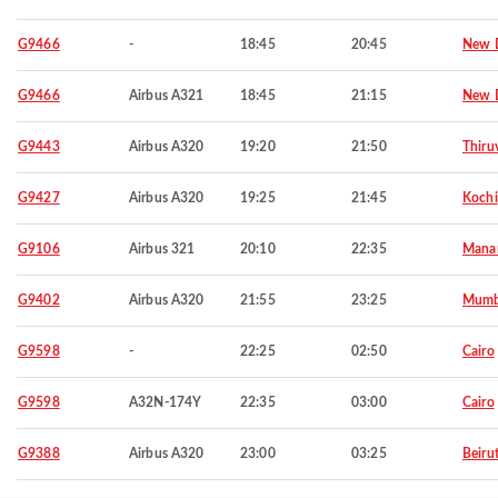
G9466
-
18:45
20:45
New D
G9466
Airbus A321
18:45
21:15
New D
G9443
Airbus A320
19:20
21:50
Thiru
G9427
Airbus A320
19:25
21:45
Kochi
G9106
Airbus 321
20:10
22:35
Mana
G9402
Airbus A320
21:55
23:25
Mumb
G9598
-
22:25
02:50
Cairo
G9598
A32N-174Y
22:35
03:00
Cairo
G9388
Airbus A320
23:00
03:25
Beiru