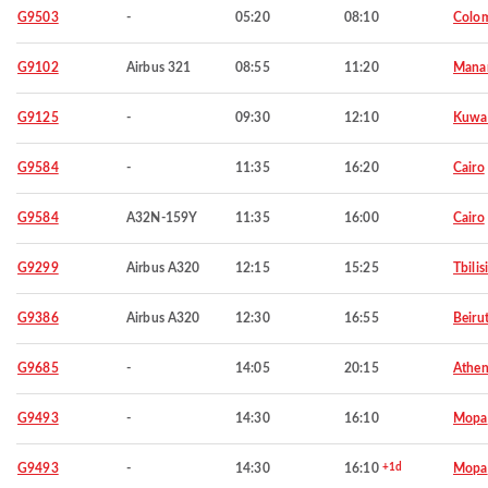
G9503
-
05:20
08:10
Colo
G9102
Airbus 321
08:55
11:20
Mana
G9125
-
09:30
12:10
Kuwa
G9584
-
11:35
16:20
Cairo
G9584
A32N-159Y
11:35
16:00
Cairo
G9299
Airbus A320
12:15
15:25
Tbilisi
G9386
Airbus A320
12:30
16:55
Beiru
G9685
-
14:05
20:15
Athen
G9493
-
14:30
16:10
Mopa
G9493
-
14:30
16:10
+1d
Mopa