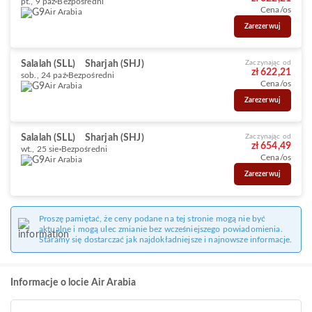
pt., 9 paź
Bezpośredni
Cena/os
Air Arabia
Zarezerwuj
Salalah (SLL)
Sharjah (SHJ)
Zaczynając od
zł 622,21
sob., 24 paź
Bezpośredni
Cena/os
Air Arabia
Zarezerwuj
Salalah (SLL)
Sharjah (SHJ)
Zaczynając od
zł 654,49
wt., 25 sie
Bezpośredni
Cena/os
Air Arabia
Zarezerwuj
Proszę pamiętać, że ceny podane na tej stronie mogą nie być
aktualne i mogą ulec zmianie bez wcześniejszego powiadomienia.
Staramy się dostarczać jak najdokładniejsze i najnowsze informacje.
Informacje o locie Air Arabia