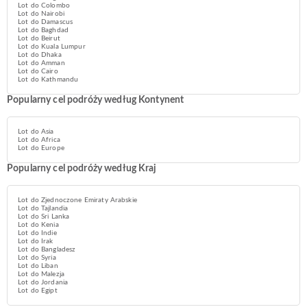
Lot do Colombo
Lot do Nairobi
Lot do Damascus
Lot do Baghdad
Lot do Beirut
Lot do Kuala Lumpur
Lot do Dhaka
Lot do Amman
Lot do Cairo
Lot do Kathmandu
Popularny cel podróży według Kontynent
Lot do Asia
Lot do Africa
Lot do Europe
Popularny cel podróży według Kraj
Lot do Zjednoczone Emiraty Arabskie
Lot do Tajlandia
Lot do Sri Lanka
Lot do Kenia
Lot do Indie
Lot do Irak
Lot do Bangladesz
Lot do Syria
Lot do Liban
Lot do Malezja
Lot do Jordania
Lot do Egipt