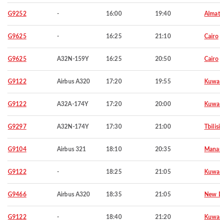
G9252
-
16:00
19:40
Almat
G9625
-
16:25
21:10
Cairo
G9625
A32N-159Y
16:25
20:50
Cairo
G9122
Airbus A320
17:20
19:55
Kuwa
G9122
A32A-174Y
17:20
20:00
Kuwa
G9297
A32N-174Y
17:30
21:00
Tbilisi
G9104
Airbus 321
18:10
20:35
Mana
G9122
-
18:25
21:05
Kuwa
G9466
Airbus A320
18:35
21:05
New D
G9122
-
18:40
21:20
Kuwa