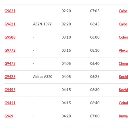
G9621
-
02:20
07:05
Cairo
G9621
A32N-159Y
02:20
06:45
Cairo
G9588
-
03:10
06:00
Colo
G9772
-
03:15
08:10
Alexa
G9472
-
04:05
06:40
Chen
G9423
Airbus A320
04:05
06:25
Kochi
G9455
-
04:15
06:30
Kozh
G9411
-
04:15
06:40
Coimb
G969
-
04:20
07:00
Kuwa