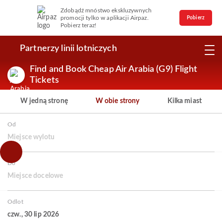
Zdobądź mnóstwo ekskluzywnych
promocji tylko w aplikacji Airpaz.
Pobierz
Pobierz teraz!
Partnerzy linii lotniczych
Find and Book Cheap Air Arabia (G9) Flight
Tickets
W jedną stronę
W obie strony
Kilka miast
Od
Miejsce wylotu
Do
Miejsce docelowe
Odlot
czw., 30 lip 2026