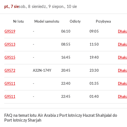
pt., 7 sie
sob., 8 sie
niedz., 9 sie
pon., 10 sie
Nr lotu
Model samolotu
Odloty
Przybywa
G9519
-
06:10
09:05
Dhak
G9513
-
08:55
11:50
Dhak
G9515
-
16:45
19:40
Dhak
G9572
A32N-174Y
20:45
23:30
Dhak
G9511
-
22:40
01:35
Dhak
G9511
-
22:45
01:40
Dhak
FAQ na temat lotu Air Arabia z Port lotniczy Hazrat Shahjalal do
Port lotniczy Sharjah