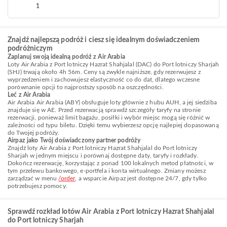
1
Znajdź najlepszą podróż i ciesz się idealnym doświadczeniem
podróżniczym
Zaplanuj swoją idealną podróż z Air Arabia
Loty Air Arabia z Port lotniczy Hazrat Shahjalal (DAC) do Port lotniczy Sharjah
(SHJ) trwają około 4h 56m. Ceny są zwykle najniższe, gdy rezerwujesz z
wyprzedzeniem i zachowujesz elastyczność co do dat, dlatego wczesne
porównanie opcji to najprostszy sposób na oszczędności.
Leć z Air Arabia
Air Arabia Air Arabia (ABY) obsługuje loty głównie z hubu AUH, a jej siedziba
znajduje się w AE. Przed rezerwacją sprawdź szczegóły taryfy na stronie
rezerwacji, ponieważ limit bagażu, posiłki i wybór miejsc mogą się różnić w
zależności od typu biletu. Dzięki temu wybierzesz opcję najlepiej dopasowaną
do Twojej podróży.
Airpaz jako Twój doświadczony partner podróży
Znajdź loty Air Arabia z Port lotniczy Hazrat Shahjalal do Port lotniczy
Sharjah w jednym miejscu i porównaj dostępne daty, taryfy i rozkłady.
Dokończ rezerwację, korzystając z ponad 100 lokalnych metod płatności, w
tym przelewu bankowego, e-portfela i konta wirtualnego. Zmiany możesz
zarządzać w menu
/order
, a wsparcie Airpaz jest dostępne 24/7, gdy tylko
potrzebujesz pomocy.
Sprawdź rozkład lotów Air Arabia z Port lotniczy Hazrat Shahjalal
do Port lotniczy Sharjah