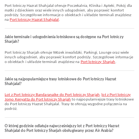
Port lotniczy Hazrat Shahjalal oferuje Poczekalnia, Klinika i Apteki, Pokój dla
matki z dzieckiem oraz wiele innych udogodnień, aby poprawić komfort
podróży. Szczegółowe informacje o obiektach i układzie terminali znajdziesz
na
Port lotniczy Hazrat Shahjalal
.
Jakie terminale i udogodnienia lotniskowe są dostępne na Port lotniczy
Sharjah?
Port lotniczy Sharjah oferuje Wózek inwalidzki, Parkingi, Lounge oraz wiele
innych udogodnień, aby poprawić komfort podróży. Szczegółowe informacje
o obiektach i układzie terminali znajdziesz na
Port lotniczy Sharjah
.
Jakie są najpopularniejsze trasy lotniskowe do Port lotniczy Hazrat
Shahjalal?
lot z Port lotniczy Bandaranaike do Port lotniczy Sharjah
,
lot z Port lotniczy
Jomo Kenyatta do Port lotniczy Sharjah
to najpopularniejsze trasy lotniskowe
do Port lotniczy Hazrat Shahjalal. Trasy te oferują wygodne połączenia na
podróż.
O której godzinie odlatuje najwcześniejszy lot z Port lotniczy Hazrat
Shahjalal do Port lotniczy Sharjah obsługiwany przez Air Arabia?