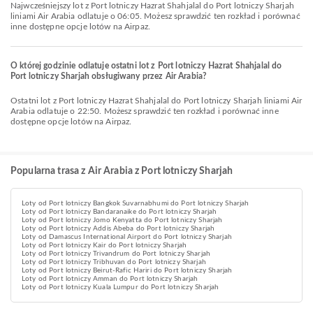
Najwcześniejszy lot z Port lotniczy Hazrat Shahjalal do Port lotniczy Sharjah
liniami Air Arabia odlatuje o 06:05. Możesz sprawdzić ten rozkład i porównać
inne dostępne opcje lotów na Airpaz.
O której godzinie odlatuje ostatni lot z Port lotniczy Hazrat Shahjalal do
Port lotniczy Sharjah obsługiwany przez Air Arabia?
Ostatni lot z Port lotniczy Hazrat Shahjalal do Port lotniczy Sharjah liniami Air
Arabia odlatuje o 22:50. Możesz sprawdzić ten rozkład i porównać inne
dostępne opcje lotów na Airpaz.
Popularna trasa z Air Arabia z Port lotniczy Sharjah
Loty od Port lotniczy Bangkok Suvarnabhumi do Port lotniczy Sharjah
Loty od Port lotniczy Bandaranaike do Port lotniczy Sharjah
Loty od Port lotniczy Jomo Kenyatta do Port lotniczy Sharjah
Loty od Port lotniczy Addis Abeba do Port lotniczy Sharjah
Loty od Damascus International Airport do Port lotniczy Sharjah
Loty od Port lotniczy Kair do Port lotniczy Sharjah
Loty od Port lotniczy Trivandrum do Port lotniczy Sharjah
Loty od Port lotniczy Tribhuvan do Port lotniczy Sharjah
Loty od Port lotniczy Beirut-Rafic Hariri do Port lotniczy Sharjah
Loty od Port lotniczy Amman do Port lotniczy Sharjah
Loty od Port lotniczy Kuala Lumpur do Port lotniczy Sharjah