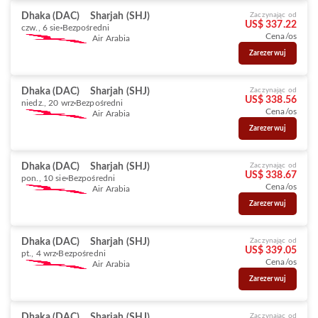
Dhaka (DAC)
Sharjah (SHJ)
Zaczynając od
US$ 337.22
czw., 6 sie
Bezpośredni
Cena/os
Air Arabia
Zarezerwuj
Dhaka (DAC)
Sharjah (SHJ)
Zaczynając od
US$ 338.56
niedz., 20 wrz
Bezpośredni
Cena/os
Air Arabia
Zarezerwuj
Dhaka (DAC)
Sharjah (SHJ)
Zaczynając od
US$ 338.67
pon., 10 sie
Bezpośredni
Cena/os
Air Arabia
Zarezerwuj
Dhaka (DAC)
Sharjah (SHJ)
Zaczynając od
US$ 339.05
pt., 4 wrz
Bezpośredni
Cena/os
Air Arabia
Zarezerwuj
Dhaka (DAC)
Sharjah (SHJ)
Zaczynając od