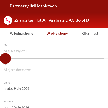
Partnerzy linii lotniczych
Znajdź tani lot Air Arabia z DAC do SHJ
W jedną stronę
W obie strony
Kilka miast
Od
Miejsce wylotu
Do
Miejsce docelowe
Odlot
niedz., 9 sie 2026
Powrót
pon., 10 sie 2026