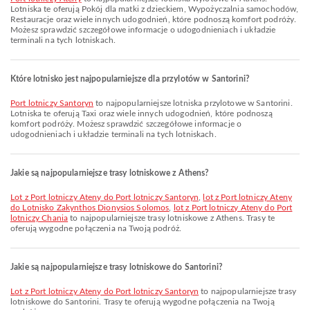
Lotniska te oferują Pokój dla matki z dzieckiem, Wypożyczalnia samochodów,
Restauracje oraz wiele innych udogodnień, które podnoszą komfort podróży.
Możesz sprawdzić szczegółowe informacje o udogodnieniach i układzie
terminali na tych lotniskach.
Które lotnisko jest najpopularniejsze dla przylotów w Santorini?
Port lotniczy Santoryn
to najpopularniejsze lotniska przylotowe w Santorini.
Lotniska te oferują Taxi oraz wiele innych udogodnień, które podnoszą
komfort podróży. Możesz sprawdzić szczegółowe informacje o
udogodnieniach i układzie terminali na tych lotniskach.
Jakie są najpopularniejsze trasy lotniskowe z Athens?
lot z Port lotniczy Ateny do Port lotniczy Santoryn
,
lot z Port lotniczy Ateny
do Lotnisko Zakynthos Dionysios Solomos
,
lot z Port lotniczy Ateny do Port
lotniczy Chania
to najpopularniejsze trasy lotniskowe z Athens. Trasy te
oferują wygodne połączenia na Twoją podróż.
Jakie są najpopularniejsze trasy lotniskowe do Santorini?
lot z Port lotniczy Ateny do Port lotniczy Santoryn
to najpopularniejsze trasy
lotniskowe do Santorini. Trasy te oferują wygodne połączenia na Twoją