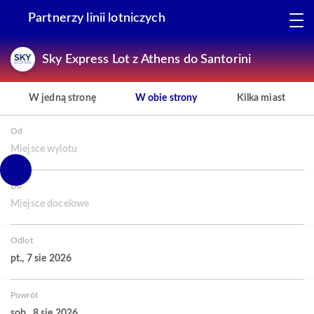
Partnerzy linii lotniczych
Sky Express Lot z Athens do Santorini
W jedną stronę
W obie strony
Kilka miast
Od
Miejsce wylotu
Do
Miejsce docelowe
Odlot
pt., 7 sie 2026
Powrót
sob., 8 sie 2026