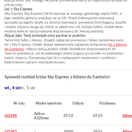
elastyczność dat, dlatego wczesne porównanie opcji to najprostszy sposób na
niższą cenę.
Leć z Sky Express
Sky Express Sky Express (SEH) operuje ze swojego głównego węzła SKG, a
jego siedziba główna znajduje się w GR. Przed dokonaniem rezerwacji
sprawdź szczegóły taryfy na stronie rezerwacji, ponieważ limit bagażu, posiłki
i wybór miejsca mogą się różnić w zależności od rodzaju biletu. Dzięki temu
możesz wybrać opcję najlepiej dopasowaną do Twojej podróży.
Airpaz jako Twój doświadczony partner w podróży
Tanie loty tylko z Airpaz. Znajdź najlepsze promocje i łatwo zarezerwuj swój
lot z Sky Express. Dzięki Airpaz zapewniamy najlepsze połączenia
lot z Athens
do Santorini
. Ulepsz swoją podróż dzięki dodatkom dostosowanym do
Twoich preferencji, od dodatkowego limitu bagażu po posiłki na pokładzie i
wybór miejsca. Zarezerwuj tani lot z najlepszymi wrażeniami z podróży i
bezkonkurencyjnymi oszczędnościami.
Sprawdź rozkład lotów Sky Express z Athens do Santorini
wt., 4 sie
śr., 5 sie
Nr lotu
Model samolotu
Odloty
Przybywa
Airbus
GQ340
07:10
07:55
Athen
A320neo
GQ342
-
10:00
10:55
Athen