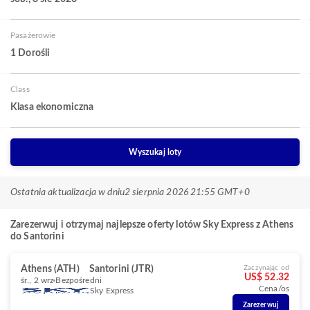
Pasażerowie
1 Dorośli
Class
Klasa ekonomiczna
Wyszukaj loty
Ostatnia aktualizacja w dniu
2 sierpnia 2026 21:55 GMT+0
Zarezerwuj i otrzymaj najlepsze oferty lotów Sky Express z Athens
do Santorini
Athens (ATH)
Santorini (JTR)
Zaczynając od
US$ 52.32
śr., 2 wrz
Bezpośredni
Cena/os
Sky Express
Zarezerwuj