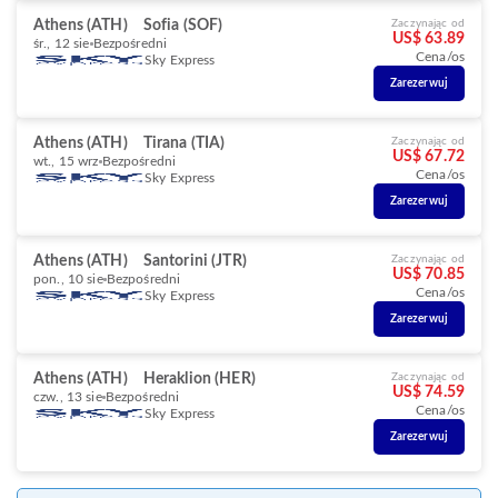
Athens (ATH)
Sofia (SOF)
Zaczynając od
US$ 63.89
śr., 12 sie
Bezpośredni
Cena/os
Sky Express
Zarezerwuj
Athens (ATH)
Tirana (TIA)
Zaczynając od
US$ 67.72
wt., 15 wrz
Bezpośredni
Cena/os
Sky Express
Zarezerwuj
Athens (ATH)
Santorini (JTR)
Zaczynając od
US$ 70.85
pon., 10 sie
Bezpośredni
Cena/os
Sky Express
Zarezerwuj
Athens (ATH)
Heraklion (HER)
Zaczynając od
US$ 74.59
czw., 13 sie
Bezpośredni
Cena/os
Sky Express
Zarezerwuj