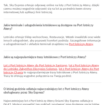
Tak, Sky Express oferuje odprawę online na loty z Port lotniczy Ateny, dzięki
czemu możesz wygodnie odprawić się na lot za pośrednictwem strony
internetowej lub aplikacji linii lotniczej.
Jakie terminale i udogodnienia lotniskowe są dostępne na Port lotniczy
Ateny?
Lotnisko oferuje Sklep wolnocłowy, Restauracje, Wózek inwalidzki oraz wiele
innych udogodnień, aby poprawić komfort podróży. Szczegółowe informacje
o udogodnieniach i układzie terminali znajdziesz na
Port lotniczy Ateny
.
Jakie są najpopularniejsze trasy lotniskowe z Port lotniczy Ateny?
lot z Port lotniczy Ateny do Port lotniczy Santoryn
,
lot z Port lotniczy Ateny
do Lotnisko Zakynthos Dionysios Solomos
,
lot z Port lotniczy Ateny do Port
lotniczy Chania
to najpopularniejsze trasy lotniskowe z Port lotniczy Ateny.
Trasy te oferują wygodne połączenia na Twoją podróż.
O której godzinie odlatuje najwcześniejszy lot z Port lotniczy Ateny
obsługiwany przez Sky Express?
Najwcześniejszy lot z Port lotniczy Ateny liniami Sky Express odlatuje o
06:45. Możesz sprawdzić ten rozkład i porównać inne dostępne opcje lotów