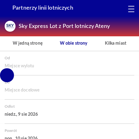
Partnerzy linii lotniczych
Sky Express Lot z Port lotniczy Ateny
W jedną stronę
W obie strony
Kilka miast
Od
Miejsce wylotu
Do
Miejsce docelowe
Odlot
niedz., 9 sie 2026
Powrót
pon., 10 sie 2026