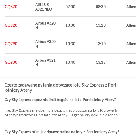
AIRBUS
GQ670
07:00
08:30
Athen
A321NEO
Airbus A320
GQ920
10:30
13:20
Athen
N
Airbus A320
GQ790
10:30
13:10
Athen
N
Airbus A321
GQ900
10:40
13:15
Athen
N
Często zadawane pytania dotyczące lotu Sky Express z Port
lotniczy Ateny
Czy Sky Express zapewnia limit bagażu na lot z Port lotniczy Ateny?
Nie, Sky Express nie obejmuje bezpłatnego bagażu na loty Krajowe &
Międzynarodowy z Port lotniczy Ateny. Bagaż należy dokupić osobno.
Czy Sky Express oferuje odprawę online na loty z Port lotniczy Ateny?