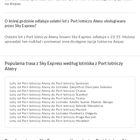
na Airpaz.
O której godzinie odlatuje ostatni lot z Port lotniczy Ateny obsługiwany
przez Sky Express?
Ostatni lot z Port lotniczy Ateny liniami Sky Express odlatuje o 23:55. Możesz
sprawdzić ten rozkład i porównać inne dostępne opcje lotów na Airpaz.
Popularna trasa z Sky Express według lotniska z Port lotniczy
Ateny
Loty od Port lotniczy Ateny do Port lotniczy Santoryn
Loty od Port lotniczy Ateny do Lotnisko Zakynthos Dionysios Solomos
Loty od Port lotniczy Ateny do Port lotniczy Chania
Loty od Port lotniczy Ateny do Port lotniczy Stambuł
Loty od Port lotniczy Ateny do Port lotniczy Tirana
Loty od Port lotniczy Ateny do Lotnisko Adolfo Suárez Madrid–Barajas
Loty od Port lotniczy Ateny do Port lotniczy Saloniki Macedonia
Loty od Port lotniczy Ateny do Port lotniczy Munich
Loty od Port lotniczy Ateny do Lotnisko Humberto Delgado
Loty od Port lotniczy Ateny do Port lotniczy Praga-Ruzyně
Loty od Port lotniczy Ateny do Port lotniczy Heraklion