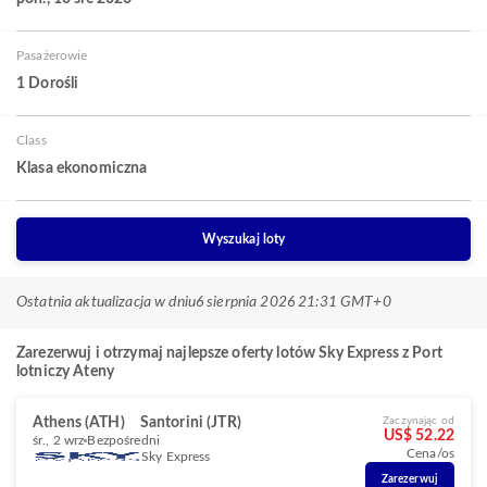
Pasażerowie
1 Dorośli
Class
Klasa ekonomiczna
Wyszukaj loty
Ostatnia aktualizacja w dniu
6 sierpnia 2026 21:31 GMT+0
Zarezerwuj i otrzymaj najlepsze oferty lotów Sky Express z Port
lotniczy Ateny
Athens (ATH)
Santorini (JTR)
Zaczynając od
US$ 52.22
śr., 2 wrz
Bezpośredni
Cena/os
Sky Express
Zarezerwuj