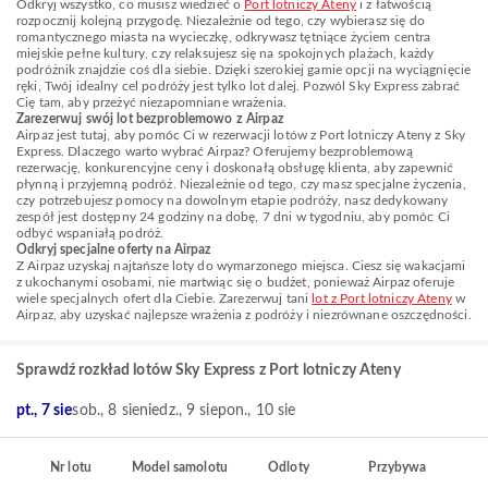
Odkryj wszystko, co musisz wiedzieć o
Port lotniczy Ateny
i z łatwością
rozpocznij kolejną przygodę. Niezależnie od tego, czy wybierasz się do
romantycznego miasta na wycieczkę, odkrywasz tętniące życiem centra
miejskie pełne kultury, czy relaksujesz się na spokojnych plażach, każdy
podróżnik znajdzie coś dla siebie. Dzięki szerokiej gamie opcji na wyciągnięcie
ręki, Twój idealny cel podróży jest tylko lot dalej. Pozwól Sky Express zabrać
Cię tam, aby przeżyć niezapomniane wrażenia.
Zarezerwuj swój lot bezproblemowo z Airpaz
Airpaz jest tutaj, aby pomóc Ci w rezerwacji lotów z Port lotniczy Ateny z Sky
Express. Dlaczego warto wybrać Airpaz? Oferujemy bezproblemową
rezerwację, konkurencyjne ceny i doskonałą obsługę klienta, aby zapewnić
płynną i przyjemną podróż. Niezależnie od tego, czy masz specjalne życzenia,
czy potrzebujesz pomocy na dowolnym etapie podróży, nasz dedykowany
zespół jest dostępny 24 godziny na dobę, 7 dni w tygodniu, aby pomóc Ci
odbyć wspaniałą podróż.
Odkryj specjalne oferty na Airpaz
Z Airpaz uzyskaj najtańsze loty do wymarzonego miejsca. Ciesz się wakacjami
z ukochanymi osobami, nie martwiąc się o budżet, ponieważ Airpaz oferuje
wiele specjalnych ofert dla Ciebie. Zarezerwuj tani
lot z Port lotniczy Ateny
w
Airpaz, aby uzyskać najlepsze wrażenia z podróży i niezrównane oszczędności.
Sprawdź rozkład lotów Sky Express z Port lotniczy Ateny
pt., 7 sie
sob., 8 sie
niedz., 9 sie
pon., 10 sie
Nr lotu
Model samolotu
Odloty
Przybywa