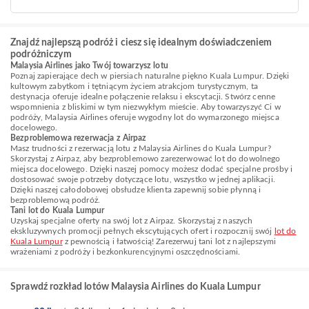
Znajdź najlepszą podróż i ciesz się idealnym doświadczeniem
podróżniczym
Malaysia Airlines jako Twój towarzysz lotu
Poznaj zapierające dech w piersiach naturalne piękno Kuala Lumpur. Dzięki
kultowym zabytkom i tętniącym życiem atrakcjom turystycznym, ta
destynacja oferuje idealne połączenie relaksu i ekscytacji. Stwórz cenne
wspomnienia z bliskimi w tym niezwykłym mieście. Aby towarzyszyć Ci w
podróży, Malaysia Airlines oferuje wygodny lot do wymarzonego miejsca
docelowego.
Bezproblemowa rezerwacja z Airpaz
Masz trudności z rezerwacją lotu z Malaysia Airlines do Kuala Lumpur?
Skorzystaj z Airpaz, aby bezproblemowo zarezerwować lot do dowolnego
miejsca docelowego. Dzięki naszej pomocy możesz dodać specjalne prośby i
dostosować swoje potrzeby dotyczące lotu, wszystko w jednej aplikacji.
Dzięki naszej całodobowej obsłudze klienta zapewnij sobie płynną i
bezproblemową podróż.
Tani lot do Kuala Lumpur
Uzyskaj specjalne oferty na swój lot z Airpaz. Skorzystaj z naszych
ekskluzywnych promocji pełnych ekscytujących ofert i rozpocznij swój
lot do
Kuala Lumpur
z pewnością i łatwością! Zarezerwuj tani lot z najlepszymi
wrażeniami z podróży i bezkonkurencyjnymi oszczędnościami.
Sprawdź rozkład lotów Malaysia Airlines do Kuala Lumpur