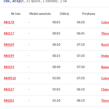
czw., 30 lip
pt., 31 lip
sob., 1 sie
niedz., 2 sie
Nr lotu
Model samolotu
Odloty
Przybywa
MH178
-
00:05
06:20
Colo
MH117
-
00:05
06:45
Thiru
MH109
-
00:20
07:10
Kochi
MH199
-
00:25
07:20
Hyde
MH193
-
00:40
07:30
Banga
MH9010
-
01:00
07:20
Colo
MH527
-
01:05
06:10
Chen
MH205
-
01:20
08:10
Thiru