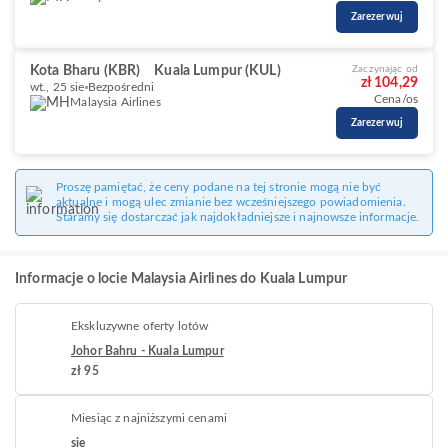
Zarezerwuj
Kota Bharu (KBR)
Kuala Lumpur (KUL)
Zaczynając od
zł 104,29
wt., 25 sie
Bezpośredni
Cena/os
Malaysia Airlines
Zarezerwuj
Proszę pamiętać, że ceny podane na tej stronie mogą nie być
aktualne i mogą ulec zmianie bez wcześniejszego powiadomienia.
Staramy się dostarczać jak najdokładniejsze i najnowsze informacje.
Informacje o locie Malaysia Airlines do Kuala Lumpur
Ekskluzywne oferty lotów
Johor Bahru - Kuala Lumpur
zł 95
Miesiąc z najniższymi cenami
sie