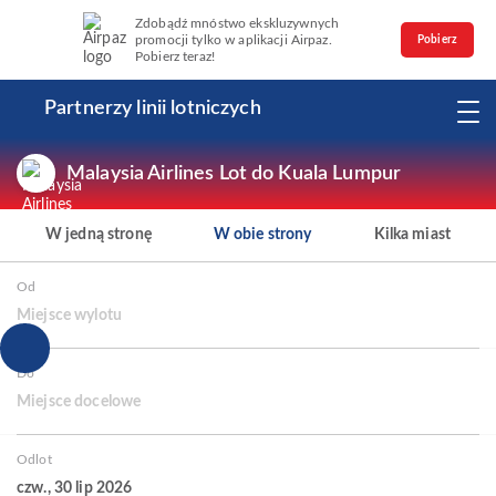
Zdobądź mnóstwo ekskluzywnych
promocji tylko w aplikacji Airpaz.
Pobierz
Pobierz teraz!
Partnerzy linii lotniczych
Malaysia Airlines Lot do Kuala Lumpur
W jedną stronę
W obie strony
Kilka miast
Od
Miejsce wylotu
Do
Miejsce docelowe
Odlot
czw., 30 lip 2026