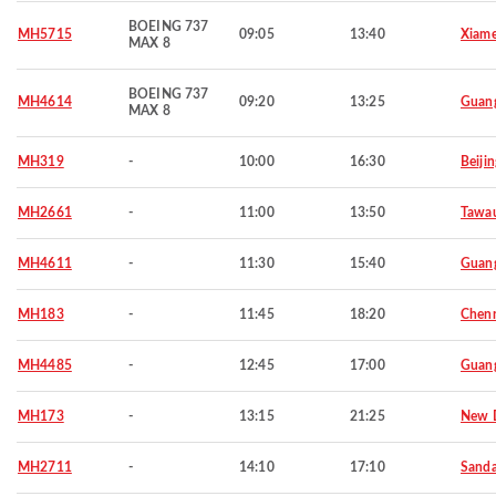
BOEING 737
MH5715
09:05
13:40
Xiam
MAX 8
BOEING 737
MH4614
09:20
13:25
Guan
MAX 8
MH319
-
10:00
16:30
Beijin
MH2661
-
11:00
13:50
Tawa
MH4611
-
11:30
15:40
Guan
MH183
-
11:45
18:20
Chen
MH4485
-
12:45
17:00
Guan
MH173
-
13:15
21:25
New D
MH2711
-
14:10
17:10
Sand