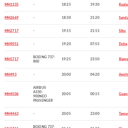
MH1335
-
18:25
19:30
Kuala
MH2669
-
18:30
21:20
Sand
MH2717
-
19:15
21:15
Sibu
MH9051
-
19:20
07:55
Doha
BOEING 737-
MH5717
19:25
23:50
Xiam
800
MH493
-
20:00
04:20
Amrit
AIRBUS
A330-
MH4506
20:05
00:15
Guan
900NEO
PASSENGER
MH4463
-
20:05
23:00
Tawa
BOEING 737-