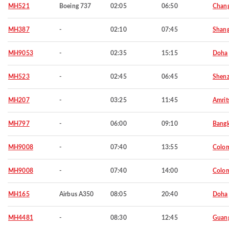
MH521
Boeing 737
02:05
06:50
Chan
MH387
-
02:10
07:45
Shang
MH9053
-
02:35
15:15
Doha
MH523
-
02:45
06:45
Shen
MH207
-
03:25
11:45
Amrit
MH797
-
06:00
09:10
Bang
MH9008
-
07:40
13:55
Colo
MH9008
-
07:40
14:00
Colo
MH165
Airbus A350
08:05
20:40
Doha
MH4481
-
08:30
12:45
Guan