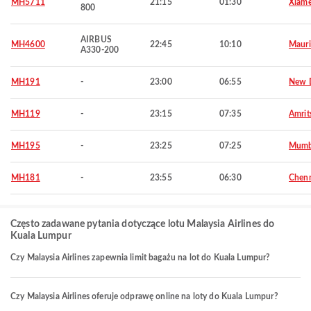
MH5711
21:15
01:30
Xiam
800
AIRBUS
MH4600
22:45
10:10
Mauri
A330-200
MH191
-
23:00
06:55
New D
MH119
-
23:15
07:35
Amrit
MH195
-
23:25
07:25
Mumb
MH181
-
23:55
06:30
Chen
Często zadawane pytania dotyczące lotu Malaysia Airlines do
Kuala Lumpur
Czy Malaysia Airlines zapewnia limit bagażu na lot do Kuala Lumpur?
Czy Malaysia Airlines oferuje odprawę online na loty do Kuala Lumpur?