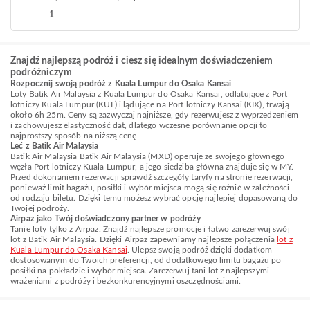
1
Znajdź najlepszą podróż i ciesz się idealnym doświadczeniem
podróżniczym
Rozpocznij swoją podróż z Kuala Lumpur do Osaka Kansai
Loty Batik Air Malaysia z Kuala Lumpur do Osaka Kansai, odlatujące z Port
lotniczy Kuala Lumpur (KUL) i lądujące na Port lotniczy Kansai (KIX), trwają
około 6h 25m. Ceny są zazwyczaj najniższe, gdy rezerwujesz z wyprzedzeniem
i zachowujesz elastyczność dat, dlatego wczesne porównanie opcji to
najprostszy sposób na niższą cenę.
Leć z Batik Air Malaysia
Batik Air Malaysia Batik Air Malaysia (MXD) operuje ze swojego głównego
węzła Port lotniczy Kuala Lumpur, a jego siedziba główna znajduje się w MY.
Przed dokonaniem rezerwacji sprawdź szczegóły taryfy na stronie rezerwacji,
ponieważ limit bagażu, posiłki i wybór miejsca mogą się różnić w zależności
od rodzaju biletu. Dzięki temu możesz wybrać opcję najlepiej dopasowaną do
Twojej podróży.
Airpaz jako Twój doświadczony partner w podróży
Tanie loty tylko z Airpaz. Znajdź najlepsze promocje i łatwo zarezerwuj swój
lot z Batik Air Malaysia. Dzięki Airpaz zapewniamy najlepsze połączenia
lot z
Kuala Lumpur do Osaka Kansai
. Ulepsz swoją podróż dzięki dodatkom
dostosowanym do Twoich preferencji, od dodatkowego limitu bagażu po
posiłki na pokładzie i wybór miejsca. Zarezerwuj tani lot z najlepszymi
wrażeniami z podróży i bezkonkurencyjnymi oszczędnościami.