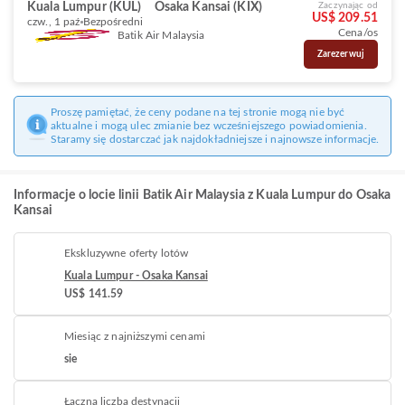
Kuala Lumpur (KUL)
Osaka Kansai (KIX)
Zaczynając od
US$ 209.51
czw., 1 paź
Bezpośredni
Cena/os
Batik Air Malaysia
Zarezerwuj
Proszę pamiętać, że ceny podane na tej stronie mogą nie być
aktualne i mogą ulec zmianie bez wcześniejszego powiadomienia.
Staramy się dostarczać jak najdokładniejsze i najnowsze informacje.
Informacje o locie linii Batik Air Malaysia z Kuala Lumpur do Osaka
Kansai
Ekskluzywne oferty lotów
Kuala Lumpur - Osaka Kansai
US$ 141.59
Miesiąc z najniższymi cenami
sie
Łączna liczba destynacji