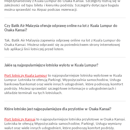
Międzynarodowy z Kuala Lumpur do Osaka Kansai. Szczegóły różnią się w
zależności od typu biletu i kierunku podróży. Szczegóły dotyczące bagażu
można sprawdzić na Airpaz podczas rezerwacji.
Czy Batik Air Malaysia oferuje odprawę online na lot z Kuala Lumpur do
Osaka Kansai?
Tak, Batik Air Malaysia zapewnia odprawę online na lot z Kuala Lumpur do
Osaka Kansai. Możesz odprawić się za pośrednictwem strony internetowej
lub aplikacji linii lotniczej przed lotem.
Jakie są najpopularniejsze lotniska wylotu w Kuala Lumpur?
Port lotniczy Kuala Lumpur
to najpopularniejsze lotniska wylotowe w Kuala
Lumpur. Lotniska te oferują Parkingi, Wypożyczalnia samochodów, Usługa
bankowa/bankomat oraz wiele innych udogodnień, które podnoszą komfort
podróży. Możesz sprawdzić szczegółowe informacje o udogodnieniach i
układzie terminali na tych lotniskach.
Które lotnisko jest najpopularniejsze dla przylotów w Osaka Kansai?
Port lotniczy Kansai
to najpopularniejsze lotniska przylotowe w Osaka Kansai.
Lotniska te oferują Wypożyczalnia samochodów, Parkingi, Usługa wymiany
walut oraz wiele innych udogodnień, które podnoszą komfort podróży.