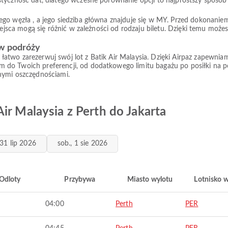
tyczność dat, dlatego wczesne porównanie opcji to najprostszy sposób 
go węzła , a jego siedziba główna znajduje się w MY. Przed dokonaniem
miejsca mogą się różnić w zależności od rodzaju biletu. Dzięki temu moż
 w podróży
 i łatwo zarezerwuj swój lot z Batik Air Malaysia. Dzięki Airpaz zapewni
o Twoich preferencji, od dodatkowego limitu bagażu po posiłki na pokł
nymi oszczędnościami.
ir Malaysia z Perth do Jakarta
 31 lip 2026
sob., 1 sie 2026
Odloty
Przybywa
Miasto wylotu
Lotnisko 
04:00
Perth
PER