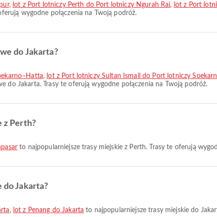
mpur
,
lot z Port lotniczy Perth do Port lotniczy Ngurah Rai
,
lot z Port lot
e oferują wygodne połączenia na Twoją podróż.
owe do Jakarta?
Soekarno–Hatta
,
lot z Port lotniczy Sultan Ismail do Port lotniczy Soeka
owe do Jakarta. Trasy te oferują wygodne połączenia na Twoją podróż.
e z Perth?
npasar
to najpopularniejsze trasy miejskie z Perth. Trasy te oferują wyg
e do Jakarta?
arta
,
lot z Penang do Jakarta
to najpopularniejsze trasy miejskie do Jaka