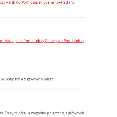
niczy Perth do Port lotniczy Soekarno–Hatta
to
rno–Hatta
,
lot z Port lotniczy Penang do Port lotniczy
odne połączenia z głównych miast.
rta. Trasy te oferują wygodne połączenia z głównych