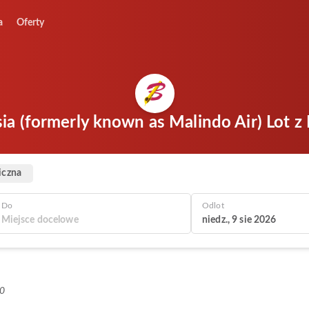
a
Oferty
sia (formerly known as Malindo Air) Lot z 
iczna
Do
Odlot
niedz., 9 sie 2026
+0