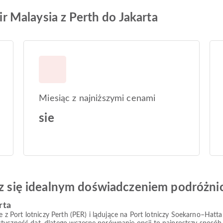
Air Malaysia z Perth do Jakarta
Miesiąc z najniższymi cenami
sie
esz się idealnym doświadczeniem podróżn
rta
ce z Port lotniczy Perth (PER) i lądujące na Port lotniczy Soekarno–Hatta