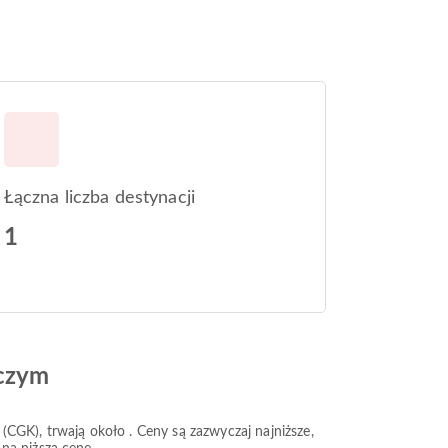
Łączna liczba destynacji
1
iczym
 (CGK), trwają około . Ceny są zazwyczaj najniższe,