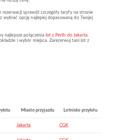
na niższą cenę.
 rezerwacji sprawdź szczegóły taryfy na stronie
esz wybrać opcję najlepiej dopasowaną do Twojej
amy najlepsze połączenia
lot z Perth do Jakarta
.
adzie i wybór miejsca. Zarezerwuj tani lot z
wylotu
Miasto przyjazdu
Lotnisko przylotu
Jakarta
CGK