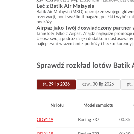
gdy rezerwujesz z wyprzedzeniem i zachowujesz elas
Leć z Batik Air Malaysia
Batik Air Malaysia (MXD) operuje ze swojego główne
rezerwacji, ponieważ limit bagażu, posiłki i wybór 
podróży.
Airpaz jako Twój doświadczony partner
Tanie loty tylko z Airpaz. Znajdź najlepsze promocje
Ulepsz swoją podróż dzięki dodatkom dostosowanym d
najlepszymi wrażeniami z podróży i bezkonkurencyj
Sprawdź rozkład lotów Batik A
śr., 29 lip 2026
czw., 30 lip 2026
pt.,
Nr lotu
Model samolotu
OD9119
Boeing 737
00:35