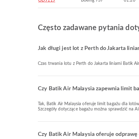
OD9119
Boeing 737
01:20
Często zadawane pytania dotyc
Jak długi jest lot z Perth do Jakarta lini
Czas trwania lotu z Perth do Jakarta liniami Batik
Czy Batik Air Malaysia zapewnia limit ba
Tak, Batik Air Malaysia oferuje limit bagażu dla lotów Krajowe & Międzynarodowy z Perth do Jakarta. Szczegóły różnią się w zależności od typu biletu i kierunku podróży.
Szczegóły dotyczące bagażu można sprawdzić na Air
Czy Batik Air Malaysia oferuje odprawę o