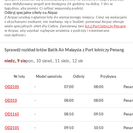
nasz dedykowany zespół jest dostępny 24 godziny na dobę, 7 dni w
tygodniu, aby pomóc Ci odbyć wspaniałą podróż.
Odkryj specjalne oferty na Airpaz
Z Airpaz uzyskaj najtańsze loty do wymarzonego miejsca. Ciesz się wakacjami
z ukochanymi osobami, nie martwiąc się o budżet, ponieważ Airpaz oferuje
wiele specjalnych ofert dla Ciebie. Zarezerwuj tani
lot z Port lotniczy Penang
w Airpaz, aby uzyskać najlepsze wrażenia z podróży i niezrównane
oszczędności.
Sprawdź rozkład lotów Batik Air Malaysia z Port lotniczy Penang
niedz., 9 sie
pon., 10 sie
wt., 11 sie
śr., 12 sie
Nr lotu
Model samolotu
Odloty
Przybywa
OD2105
-
07:00
08:00
Pena
OD310
-
08:00
08:00
Pena
OD1165
-
08:50
09:50
Pena
OD2101
-
09:50
10:50
Pena