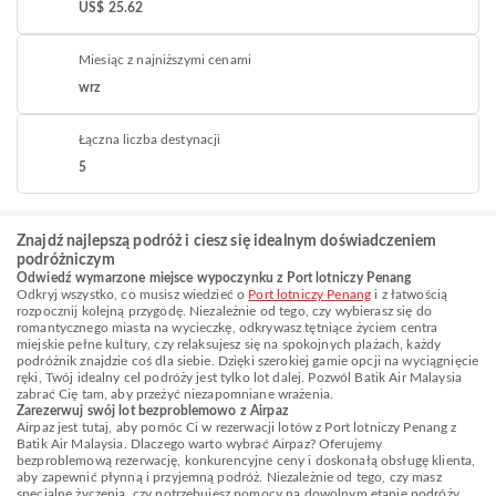
US$ 25.62
Miesiąc z najniższymi cenami
wrz
Łączna liczba destynacji
5
Znajdź najlepszą podróż i ciesz się idealnym doświadczeniem
podróżniczym
Odwiedź wymarzone miejsce wypoczynku z Port lotniczy Penang
Odkryj wszystko, co musisz wiedzieć o
Port lotniczy Penang
i z łatwością
rozpocznij kolejną przygodę. Niezależnie od tego, czy wybierasz się do
romantycznego miasta na wycieczkę, odkrywasz tętniące życiem centra
miejskie pełne kultury, czy relaksujesz się na spokojnych plażach, każdy
podróżnik znajdzie coś dla siebie. Dzięki szerokiej gamie opcji na wyciągnięcie
ręki, Twój idealny cel podróży jest tylko lot dalej. Pozwól Batik Air Malaysia
zabrać Cię tam, aby przeżyć niezapomniane wrażenia.
Zarezerwuj swój lot bezproblemowo z Airpaz
Airpaz jest tutaj, aby pomóc Ci w rezerwacji lotów z Port lotniczy Penang z
Batik Air Malaysia. Dlaczego warto wybrać Airpaz? Oferujemy
bezproblemową rezerwację, konkurencyjne ceny i doskonałą obsługę klienta,
aby zapewnić płynną i przyjemną podróż. Niezależnie od tego, czy masz
specjalne życzenia, czy potrzebujesz pomocy na dowolnym etapie podróży,