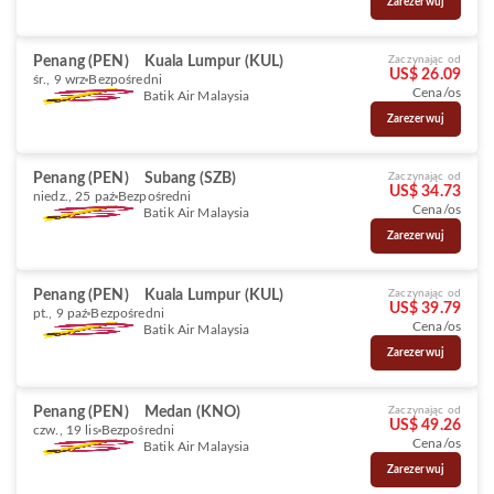
Zarezerwuj
Penang (PEN)
Kuala Lumpur (KUL)
Zaczynając od
US$ 26.09
śr., 9 wrz
Bezpośredni
Cena/os
Batik Air Malaysia
Zarezerwuj
Penang (PEN)
Subang (SZB)
Zaczynając od
US$ 34.73
niedz., 25 paź
Bezpośredni
Cena/os
Batik Air Malaysia
Zarezerwuj
Penang (PEN)
Kuala Lumpur (KUL)
Zaczynając od
US$ 39.79
pt., 9 paź
Bezpośredni
Cena/os
Batik Air Malaysia
Zarezerwuj
Penang (PEN)
Medan (KNO)
Zaczynając od
US$ 49.26
czw., 19 lis
Bezpośredni
Cena/os
Batik Air Malaysia
Zarezerwuj