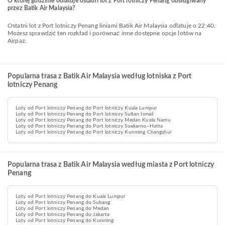
O której godzinie odlatuje ostatni lot z Port lotniczy Penang obsługiwany
przez Batik Air Malaysia?
Ostatni lot z Port lotniczy Penang liniami Batik Air Malaysia odlatuje o 22:40.
Możesz sprawdzić ten rozkład i porównać inne dostępne opcje lotów na
Airpaz.
Popularna trasa z Batik Air Malaysia według lotniska z Port
lotniczy Penang
Loty od Port lotniczy Penang do Port lotniczy Kuala Lumpur
Loty od Port lotniczy Penang do Port lotniczy Sultan Ismail
Loty od Port lotniczy Penang do Port lotniczy Medan Kuala Namu
Loty od Port lotniczy Penang do Port lotniczy Soekarno–Hatta
Loty od Port lotniczy Penang do Port lotniczy Kunming Changshui
Popularna trasa z Batik Air Malaysia według miasta z Port lotniczy
Penang
Loty od Port lotniczy Penang do Kuala Lumpur
Loty od Port lotniczy Penang do Subang
Loty od Port lotniczy Penang do Medan
Loty od Port lotniczy Penang do Jakarta
Loty od Port lotniczy Penang do Kunming