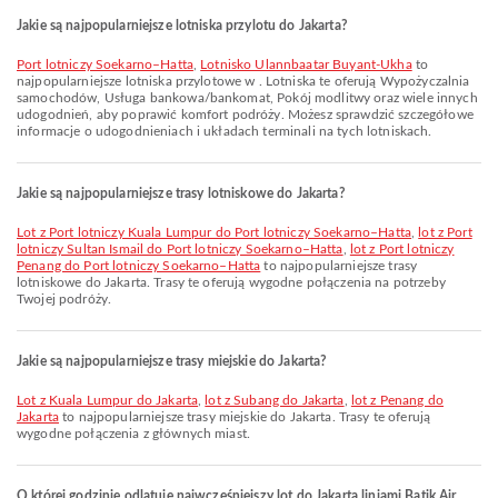
Jakie są najpopularniejsze lotniska przylotu do Jakarta?
Port lotniczy Soekarno–Hatta
,
Lotnisko Ulannbaatar Buyant-Ukha
to
najpopularniejsze lotniska przylotowe w . Lotniska te oferują Wypożyczalnia
samochodów, Usługa bankowa/bankomat, Pokój modlitwy oraz wiele innych
udogodnień, aby poprawić komfort podróży. Możesz sprawdzić szczegółowe
informacje o udogodnieniach i układach terminali na tych lotniskach.
Jakie są najpopularniejsze trasy lotniskowe do Jakarta?
lot z Port lotniczy Kuala Lumpur do Port lotniczy Soekarno–Hatta
,
lot z Port
lotniczy Sultan Ismail do Port lotniczy Soekarno–Hatta
,
lot z Port lotniczy
Penang do Port lotniczy Soekarno–Hatta
to najpopularniejsze trasy
lotniskowe do Jakarta. Trasy te oferują wygodne połączenia na potrzeby
Twojej podróży.
Jakie są najpopularniejsze trasy miejskie do Jakarta?
lot z Kuala Lumpur do Jakarta
,
lot z Subang do Jakarta
,
lot z Penang do
Jakarta
to najpopularniejsze trasy miejskie do Jakarta. Trasy te oferują
wygodne połączenia z głównych miast.
O której godzinie odlatuje najwcześniejszy lot do Jakarta liniami Batik Air