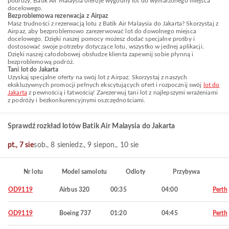
podróży, Batik Air Malaysia oferuje wygodny lot do wymarzonego miejsca
docelowego.
Bezproblemowa rezerwacja z Airpaz
Masz trudności z rezerwacją lotu z Batik Air Malaysia do Jakarta? Skorzystaj z
Airpaz, aby bezproblemowo zarezerwować lot do dowolnego miejsca
docelowego. Dzięki naszej pomocy możesz dodać specjalne prośby i
dostosować swoje potrzeby dotyczące lotu, wszystko w jednej aplikacji.
Dzięki naszej całodobowej obsłudze klienta zapewnij sobie płynną i
bezproblemową podróż.
Tani lot do Jakarta
Uzyskaj specjalne oferty na swój lot z Airpaz. Skorzystaj z naszych
ekskluzywnych promocji pełnych ekscytujących ofert i rozpocznij swój
lot do
Jakarta
z pewnością i łatwością! Zarezerwuj tani lot z najlepszymi wrażeniami
z podróży i bezkonkurencyjnymi oszczędnościami.
Sprawdź rozkład lotów Batik Air Malaysia do Jakarta
pt., 7 sie
sob., 8 sie
niedz., 9 sie
pon., 10 sie
Nr lotu
Model samolotu
Odloty
Przybywa
OD9119
Airbus 320
00:35
04:00
Perth
OD9119
Boeing 737
01:20
04:45
Perth