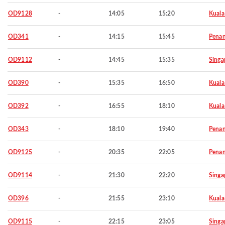
OD9128
-
14:05
15:20
Kuala
OD341
-
14:15
15:45
Pena
OD9112
-
14:45
15:35
Singa
OD390
-
15:35
16:50
Kuala
OD392
-
16:55
18:10
Kuala
OD343
-
18:10
19:40
Pena
OD9125
-
20:35
22:05
Pena
OD9114
-
21:30
22:20
Singa
OD396
-
21:55
23:10
Kuala
OD9115
-
22:15
23:05
Singa