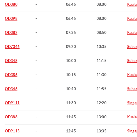
OD380
-
06:45
08:00
Kuala
OD398
-
06:45
08:00
Kuala
OD382
-
07:35
08:50
Kuala
OD7346
-
09:20
10:35
Suba
OD348
-
10:00
11:15
Suba
OD386
-
10:15
11:30
Kuala
OD346
-
10:40
11:55
Suba
OD9111
-
11:30
12:20
Singa
OD388
-
11:45
13:00
Kuala
OD9115
-
12:45
13:35
Singa