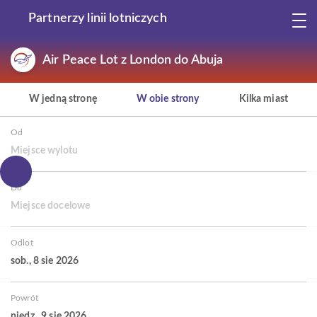
Partnerzy linii lotniczych
Air Peace Lot z London do Abuja
W jedną stronę
W obie strony
Kilka miast
Od
Miejsce wylotu
Do
Miejsce docelowe
Odlot
sob., 8 sie 2026
Powrót
niedz., 9 sie 2026