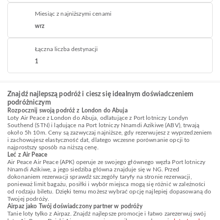
Miesiąc z najniższymi cenami
wrz
Łączna liczba destynacji
1
Znajdź najlepszą podróż i ciesz się idealnym doświadczeniem
podróżniczym
Rozpocznij swoją podróż z London do Abuja
Loty Air Peace z London do Abuja, odlatujące z Port lotniczy Londyn
Southend (STN) i lądujące na Port lotniczy Nnamdi Azikiwe (ABV), trwają
około 5h 10m. Ceny są zazwyczaj najniższe, gdy rezerwujesz z wyprzedzeniem
i zachowujesz elastyczność dat, dlatego wczesne porównanie opcji to
najprostszy sposób na niższą cenę.
Leć z Air Peace
Air Peace Air Peace (APK) operuje ze swojego głównego węzła Port lotniczy
Nnamdi Azikiwe, a jego siedziba główna znajduje się w NG. Przed
dokonaniem rezerwacji sprawdź szczegóły taryfy na stronie rezerwacji,
ponieważ limit bagażu, posiłki i wybór miejsca mogą się różnić w zależności
od rodzaju biletu. Dzięki temu możesz wybrać opcję najlepiej dopasowaną do
Twojej podróży.
Airpaz jako Twój doświadczony partner w podróży
Tanie loty tylko z Airpaz. Znajdź najlepsze promocje i łatwo zarezerwuj swój