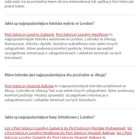
odprawić się za pośrednictwem strony internetowej lub aplikacji linii lotniczej
przed lotem.
Jakie są najpopularniejsze lotniska wylotu w London?
Port lotniczy Londyn Gatwick
,
Port lotniczy Londyn Heathrow
to
najpopularniejsze lotniska wylotowe w London. Lotniska te oferują
Restauracje, Klinika i Apteki, Autobus wahadłowy oraz wiele innych
udogodnień, które podnoszą komfort podróży. Możesz sprawdzić
szczegółowe informacje o udogodnieniach i układzie terminali na tych
lotniskach.
Które lotnisko jest najpopularniejsze dla przylotów w Abuja?
Port lotniczy Nnamdi Azikiwe
to najpopularniejsze lotniska przylotowe w
Abuja. Lotniska te oferują Taxi oraz wiele innych udogodnień, które podnoszą
komfort podróży. Możesz sprawdzić szczegółowe informacje o
udogodnieniach i układzie terminali na tych lotniskach.
Jakie są najpopularniejsze trasy lotniskowe z London?
lot z Port lotniczy Londyn Gatwick do Port lotniczy Murtala Muhammed
,
lot
z Port lotniczy Londyn Heathrow do Port lotniczy Nnamdi Azikiwe
,
lot z Port
lotniczy Londyn Gatwick do Port lotniczy Nnamdi Azikiwe
to