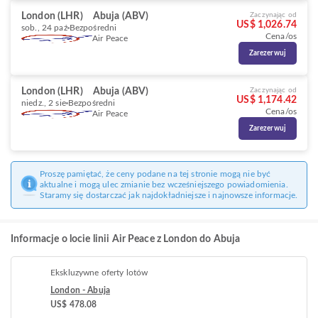
London (LHR)
Abuja (ABV)
Zaczynając od
US$ 1,026.74
sob., 24 paź
Bezpośredni
Cena/os
Air Peace
Zarezerwuj
London (LHR)
Abuja (ABV)
Zaczynając od
US$ 1,174.42
niedz., 2 sie
Bezpośredni
Cena/os
Air Peace
Zarezerwuj
Proszę pamiętać, że ceny podane na tej stronie mogą nie być
aktualne i mogą ulec zmianie bez wcześniejszego powiadomienia.
Staramy się dostarczać jak najdokładniejsze i najnowsze informacje.
Informacje o locie linii Air Peace z London do Abuja
Ekskluzywne oferty lotów
London - Abuja
US$ 478.08