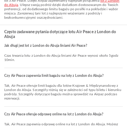
lot z Air Peace. Dzięki Airpaz zapewniamy najlepsze połączenia
lot z London
do Abuja
. Ulepsz swoją podróż dzięki dodatkom dostosowanym do Twoich
preferencji, od dodatkowego limitu bagażu po posiłki na pokładzie i wybór
miejsca. Zarezerwuj tani lot z najlepszymi wrażeniami z podróży i
bezkonkurencyjnymi oszczędnościami.
Często zadawane pytania dotyczące lotu Air Peace z London do
Abuja
Jak długi jest lot z London do Abuja liniami Air Peace?
Czas trwania lotu z London do Abuja liniami Air Peace wynosi około 5godz
10min.
Czy Air Peace zapewnia limit bagażu na loty z London do Abuja?
Tak, Air Peace oferuje limit bagażu dla lotów Krajowe & Międzynarodowy z
London do Abuja. Szczegóły różnią się w zależności od typu biletu i kierunku
podróży. Szczegóły dotyczące bagażu można sprawdzić na Airpaz podczas
rezerwacji.
Czy Air Peace oferuje odprawę online na lot z London do Abuja?
Tak, Air Peace zapewnia odprawę online na lot z London do Abuja. Możesz