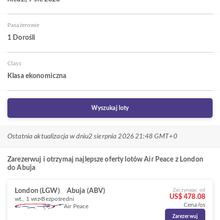
Pasażerowie
1 Dorośli
Class
Klasa ekonomiczna
Wyszukaj loty
Ostatnia aktualizacja w dniu
2 sierpnia 2026 21:48 GMT+0
Zarezerwuj i otrzymaj najlepsze oferty lotów Air Peace z London
do Abuja
London (LGW)
Abuja (ABV)
Zaczynając od
US$ 478.08
wt., 1 wrz
Bezpośredni
Cena/os
Air Peace
Zarezerwuj