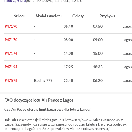
niedz., 9 sie
pon., 10 sie
wt., 11 sie
śr., 12 sie
Nr lotu
Model samolotu
Odloty
Przybywa
P47190
-
06:40
07:50
Lagos
P47170
-
08:00
09:00
Lagos
P47174
-
14:00
15:00
Lagos
P47194
-
17:25
18:35
Lagos
P47578
Boeing 777
23:40
06:20
Lagos
FAQ dotyczące lotu Air Peace z Lagos
Czy Air Peace oferuje limit bagażowy dla lotu z Lagos?
Tak, Air Peace oferuje limit bagażu dla lotów Krajowe & Międzynarodowy z
Lagos. Szczegóły różnią się w zależności od rodzaju biletu i kierunku podróży.
Informacje o bagażu możesz sprawdzić w Airpaz podczas rezerwacji.