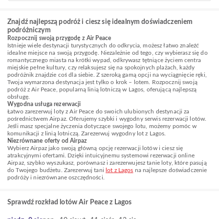
Znajdź najlepszą podróż i ciesz się idealnym doświadczeniem
podróżniczym
Rozpocznij swoją przygodę z Air Peace
Istnieje wiele destynacji turystycznych do odkrycia, możesz łatwo znaleźć
idealne miejsce na swoją przygodę. Niezależnie od tego, czy wybierasz się do
romantycznego miasta na krótki wypad, odkrywasz tętniące życiem centra
miejskie pełne kultury, czy relaksujesz się na spokojnych plażach, każdy
podróżnik znajdzie coś dla siebie. Z szeroką gamą opcji na wyciągnięcie ręki,
Twoja wymarzona destynacja jest tylko o krok – lotem. Rozpocznij swoją
podróż z Air Peace, popularną linią lotniczą w Lagos, oferującą najlepszą
obsługę.
Wygodna usługa rezerwacji
Łatwo zarezerwuj loty z Air Peace do swoich ulubionych destynacji za
pośrednictwem Airpaz. Oferujemy szybki i wygodny serwis rezerwacji lotów.
Jeśli masz specjalne życzenia dotyczące swojego lotu, możemy pomóc w
komunikacji z linią lotniczą. Zarezerwuj wygodny lot z Lagos.
Niezrównane oferty od Airpaz
Wybierz Airpaz jako swoją główną opcję rezerwacji lotów i ciesz się
atrakcyjnymi ofertami. Dzięki intuicyjnemu systemowi rezerwacji online
Airpaz, szybko wyszukasz, porównasz i zarezerwujesz tanie loty, które pasują
do Twojego budżetu. Zarezerwuj tani
lot z Lagos
na najlepsze doświadczenie
podróży i niezrównane oszczędności.
Sprawdź rozkład lotów Air Peace z Lagos