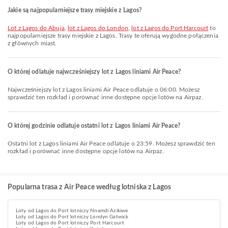
Jakie są najpopularniejsze trasy miejskie z Lagos?
lot z Lagos do Abuja
,
lot z Lagos do London
,
lot z Lagos do Port Harcourt
to
najpopularniejsze trasy miejskie z Lagos. Trasy te oferują wygodne połączenia
z głównych miast.
O której odlatuje najwcześniejszy lot z Lagos liniami Air Peace?
Najwcześniejszy lot z Lagos liniami Air Peace odlatuje o 06:00. Możesz
sprawdzić ten rozkład i porównać inne dostępne opcje lotów na Airpaz.
O której godzinie odlatuje ostatni lot z Lagos liniami Air Peace?
Ostatni lot z Lagos liniami Air Peace odlatuje o 23:59. Możesz sprawdzić ten
rozkład i porównać inne dostępne opcje lotów na Airpaz.
Popularna trasa z Air Peace według lotniska z Lagos
Loty od Lagos do Port lotniczy Nnamdi Azikiwe
Loty od Lagos do Port lotniczy Londyn Gatwick
Loty od Lagos do Port lotniczy Port Harcourt