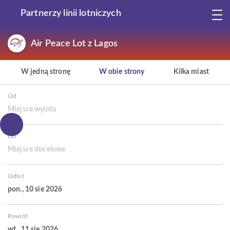
Partnerzy linii lotniczych
Air Peace Lot z Lagos
W jedną stronę
W obie strony
Kilka miast
Od
Miejsce wylotu
Do
Miejsce docelowe
Odlot
pon., 10 sie 2026
Powrót
wt., 11 sie 2026