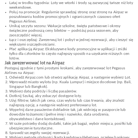
Lataj w środku tygodnia: Loty we wtorki i środy są zazwyczaj tańsze niż loty
weekendowe.
Poluj na promocje: Regularnie sprawdzaj stronę oraz stronę na Airpaz w
poszukiwaniu kodów promocyjnych i ograniczonych czasowo ofert
Pegasus Airlines.
Unikaj szczytu sezonu: Wakacje szkolne, święta państwowe i okresy
świąteczne podnoszą ceny biletów — podróżuj poza sezonem, aby
zaoszczędzić więcej.
Łącz i oszczędzaj: Zarezerwuj lot i pobyt w jednej rezerwacji, aby cieszyć się
większymi oszczędnościami.
Płać aplikacją Airpaz: Ekskluzywne kody promocyjne w aplikacji i zniżki
tylko dla członków to często najlepszy sposób na uzyskanie niższych cen
lotów.
Jak zarezerwować lot na Airpaz
Postępuj zgodnie z tymi prostymi krokami, aby zarezerwować lot Pegasus
Airlines na Airpaz:
Odwiedź Airpaz.com lub otwórz aplikację Airpaz, a następnie wybierz Lot.
Wprowadź miasto wylotu (np. Kuala Lumpur) i miejsce docelowe (np. Bali,
Singapur lub Bangkok).
Wybierz datę podróży i liczbę pasażerów.
Dotknij Szukaj, aby zobaczyć dostępne loty.
Użyj filtrów, takich jak cena, czas wylotu lub czas trwania, aby znaleźć
najlepszą opcję, a następnie wybierz preferowany lot.
Wypełnij dane pasażerów dokładnie tak, jak widnieją w paszporcie lub
dowodzie tożsamości (pełne imię i nazwisko, data urodzenia,
obywatelstwo i dane kontaktowe).
W razie potrzeby dodaj dodatki, takie jak bagaż, wybór miejsca, posiłki lub
ubezpieczenie turystyczne.
Sprawdź szczegóły swojej rezerwacji.
Wybierz metodę płatności (karta kredytowa/debetowa, przelew bankowy,