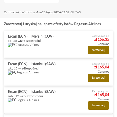
Ostatnia aktualizacja w dniu
30 lipca 2026 02:02 GMT+0
Zarezerwuj i uzyskaj najlepsze oferty lotów Pegasus Airlines
Ercan (ECN)
Mersin (COV)
Zaczynając od
zł 156,35
pt., 25 wrz
Bezpośredni
Cena/os
Pegasus Airlines
Zarezerwuj
Ercan (ECN)
Istanbul (SAW)
Zaczynając od
zł 165,04
wt., 15 wrz
Bezpośredni
Cena/os
Pegasus Airlines
Zarezerwuj
Ercan (ECN)
Istanbul (SAW)
Zaczynając od
zł 165,04
sob., 12 wrz
Bezpośredni
Cena/os
Pegasus Airlines
Zarezerwuj