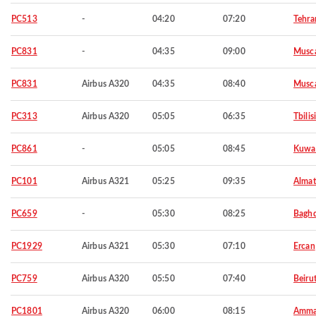
PC513
-
04:20
07:20
Tehra
PC831
-
04:35
09:00
Musc
PC831
Airbus A320
04:35
08:40
Musc
PC313
Airbus A320
05:05
06:35
Tbilisi
PC861
-
05:05
08:45
Kuwa
PC101
Airbus A321
05:25
09:35
Almat
PC659
-
05:30
08:25
Bagh
PC1929
Airbus A321
05:30
07:10
Ercan
PC759
Airbus A320
05:50
07:40
Beiru
PC1801
Airbus A320
06:00
08:15
Amm