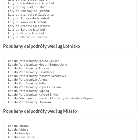
Loty od Casablanca do Istanbul
Loty od Baghdad do Istanbul
Loty od Moscow do Istanbul
Loty od Istanbul do Casablanca
Loty od Antalya do Istanbul
Loty od Rome do Istanbul
Loty od Istanbul do Moscow
Loty od Baku do Istanbul
Loty od Giza do Istanbul
Loty od Madrid do Istanbul
Popularny cel podróży według Lotnisko
Lot do Port lotniczy Sabiha Gökçen
Lot do Port lotniczy Houari Boumediene
Lot do Port lotniczy Antalya
Lot do Port lotniczy Casablanca
Lot do Port lotniczy Moskwa Wnukowo
Lot do Port lotniczy Amman
Lot do Port lotniczy Sofia
Lot do Port lotniczy Rzym Fiumicino
Lot do Port lotniczy Bagdad
Lot do Port lotniczy Kayseri Erkilet
Lot do Międzynarodowy Port Lotniczy im. Heydəra Əliyeva
Lot do Port lotniczy Dalaman
Popularny cel podróży według Miasto
Lot do Istanbul
Lot do Algiers
Lot do Antalya
Lot do Casablanca