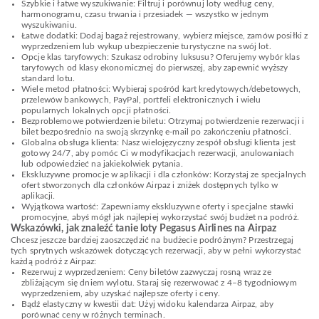
Szybkie i łatwe wyszukiwanie: Filtruj i porównuj loty według ceny,
harmonogramu, czasu trwania i przesiadek — wszystko w jednym
wyszukiwaniu.
Łatwe dodatki: Dodaj bagaż rejestrowany, wybierz miejsce, zamów posiłki z
wyprzedzeniem lub wykup ubezpieczenie turystyczne na swój lot.
Opcje klas taryfowych: Szukasz odrobiny luksusu? Oferujemy wybór klas
taryfowych od klasy ekonomicznej do pierwszej, aby zapewnić wyższy
standard lotu.
Wiele metod płatności: Wybieraj spośród kart kredytowych/debetowych,
przelewów bankowych, PayPal, portfeli elektronicznych i wielu
popularnych lokalnych opcji płatności.
Bezproblemowe potwierdzenie biletu: Otrzymaj potwierdzenie rezerwacji i
bilet bezpośrednio na swoją skrzynkę e-mail po zakończeniu płatności.
Globalna obsługa klienta: Nasz wielojęzyczny zespół obsługi klienta jest
gotowy 24/7, aby pomóc Ci w modyfikacjach rezerwacji, anulowaniach
lub odpowiedzieć na jakiekolwiek pytania.
Ekskluzywne promocje w aplikacji i dla członków: Korzystaj ze specjalnych
ofert stworzonych dla członków Airpaz i zniżek dostępnych tylko w
aplikacji.
Wyjątkowa wartość: Zapewniamy ekskluzywne oferty i specjalne stawki
promocyjne, abyś mógł jak najlepiej wykorzystać swój budżet na podróż.
Wskazówki, jak znaleźć tanie loty Pegasus Airlines na Airpaz
Chcesz jeszcze bardziej zaoszczędzić na budżecie podróżnym? Przestrzegaj
tych sprytnych wskazówek dotyczących rezerwacji, aby w pełni wykorzystać
każdą podróż z Airpaz:
Rezerwuj z wyprzedzeniem: Ceny biletów zazwyczaj rosną wraz ze
zbliżającym się dniem wylotu. Staraj się rezerwować z 4–8 tygodniowym
wyprzedzeniem, aby uzyskać najlepsze oferty i ceny.
Bądź elastyczny w kwestii dat: Użyj widoku kalendarza Airpaz, aby
porównać ceny w różnych terminach.