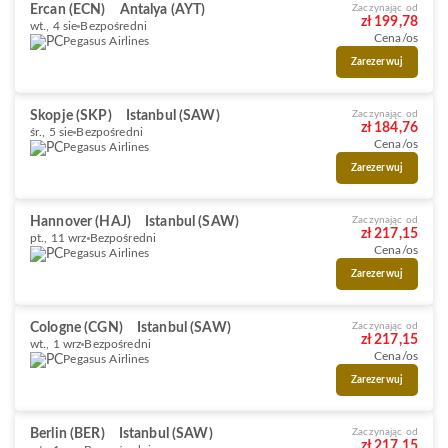
Ercan (ECN)
Antalya (AYT)
Zaczynając od
zł 199,78
wt., 4 sie
Bezpośredni
Cena/os
Pegasus Airlines
Zarezerwuj
Skopje (SKP)
Istanbul (SAW)
Zaczynając od
zł 184,76
śr., 5 sie
Bezpośredni
Cena/os
Pegasus Airlines
Zarezerwuj
Hannover (HAJ)
Istanbul (SAW)
Zaczynając od
zł 217,15
pt., 11 wrz
Bezpośredni
Cena/os
Pegasus Airlines
Zarezerwuj
Cologne (CGN)
Istanbul (SAW)
Zaczynając od
zł 217,15
wt., 1 wrz
Bezpośredni
Cena/os
Pegasus Airlines
Zarezerwuj
Berlin (BER)
Istanbul (SAW)
Zaczynając od
zł 217,15