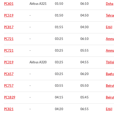
PC601
Airbus A321
01:50
06:10
Doha
PC519
-
01:50
04:50
Tehra
PC817
-
01:55
04:30
Erbil
PC721
-
03:25
06:10
Amm
PC721
-
03:25
05:55
Amm
PC319
Airbus A320
03:25
04:55
Tbilisi
PC657
-
03:25
06:20
Bagh
PC757
-
03:55
05:50
Beiru
PC1829
-
04:15
05:45
Beiru
PC821
-
04:20
06:55
Erbil