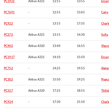
PC1921
Airbus A321
12:15
13:55
Ercan
PC7691
-
12:55
15:05
Cairo
PC922
-
13:15
17:35
Charl
PC272
Airbus A321
13:15
14:30
Sofia
PC902
Airbus A320
13:40
16:55
Vienn
PC1917
Airbus A321
14:10
15:50
Ercan
PC752
-
14:25
19:55
Algier
PC302
Airbus A321
15:50
19:25
Pragu
PC317
Airbus A320
17:25
18:55
Tbilisi
PC924
-
17:30
21:50
Charl