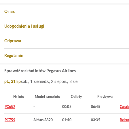
O nas
Udogodnienia i usługi
Odprawa
Regulamin
Sprawdź rozkład lotów Pegasus Airlines
pt., 31 lip
sob., 1 sie
niedz., 2 sie
pon., 3 sie
Nr lotu
Model samolotu
Odloty
Przybywa
PC652
-
00:05
06:45
Casab
PC759
Airbus A320
01:40
03:35
Beiru