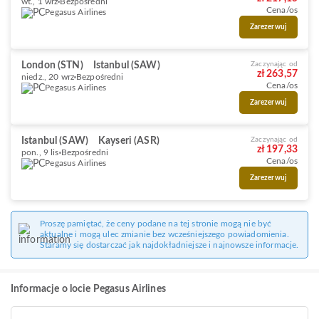
wt., 1 wrz
Bezpośredni
Cena/os
Pegasus Airlines
Zarezerwuj
London (STN)
Istanbul (SAW)
Zaczynając od
zł 263,57
niedz., 20 wrz
Bezpośredni
Cena/os
Pegasus Airlines
Zarezerwuj
Istanbul (SAW)
Kayseri (ASR)
Zaczynając od
zł 197,33
pon., 9 lis
Bezpośredni
Cena/os
Pegasus Airlines
Zarezerwuj
Proszę pamiętać, że ceny podane na tej stronie mogą nie być
aktualne i mogą ulec zmianie bez wcześniejszego powiadomienia.
Staramy się dostarczać jak najdokładniejsze i najnowsze informacje.
Informacje o locie Pegasus Airlines