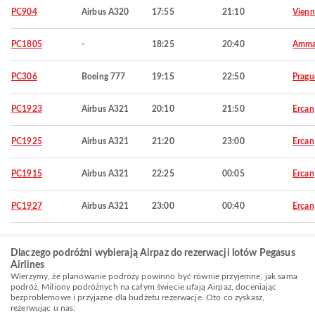
PC904
Airbus A320
17:55
21:10
Vienn
PC1805
-
18:25
20:40
Amm
PC306
Boeing 777
19:15
22:50
Pragu
PC1923
Airbus A321
20:10
21:50
Ercan
PC1925
Airbus A321
21:20
23:00
Ercan
PC1915
Airbus A321
22:25
00:05
Ercan
PC1927
Airbus A321
23:00
00:40
Ercan
Dlaczego podróżni wybierają Airpaz do rezerwacji lotów Pegasus
Airlines
Wierzymy, że planowanie podróży powinno być równie przyjemne, jak sama
podróż. Miliony podróżnych na całym świecie ufają Airpaz, doceniając
bezproblemowe i przyjazne dla budżetu rezerwacje. Oto co zyskasz,
rezerwując u nas: