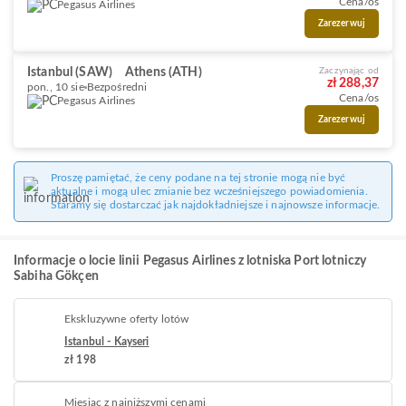
Cena/os
Pegasus Airlines
Zarezerwuj
Istanbul (SAW)
Athens (ATH)
Zaczynając od
zł 288,37
pon., 10 sie
Bezpośredni
Cena/os
Pegasus Airlines
Zarezerwuj
Proszę pamiętać, że ceny podane na tej stronie mogą nie być
aktualne i mogą ulec zmianie bez wcześniejszego powiadomienia.
Staramy się dostarczać jak najdokładniejsze i najnowsze informacje.
Informacje o locie linii Pegasus Airlines z lotniska Port lotniczy
Sabiha Gökçen
Ekskluzywne oferty lotów
Istanbul - Kayseri
zł 198
Miesiąc z najniższymi cenami