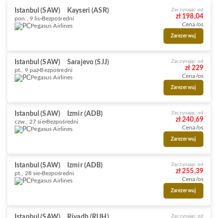
Istanbul (SAW)
Kayseri (ASR)
Zaczynając od
zł 198,04
pon., 9 lis
Bezpośredni
Cena/os
Pegasus Airlines
Zarezerwuj
Istanbul (SAW)
Sarajevo (SJJ)
Zaczynając od
zł 229
pt., 9 paź
Bezpośredni
Cena/os
Pegasus Airlines
Zarezerwuj
Istanbul (SAW)
Izmir (ADB)
Zaczynając od
zł 240,69
czw., 27 sie
Bezpośredni
Cena/os
Pegasus Airlines
Zarezerwuj
Istanbul (SAW)
Izmir (ADB)
Zaczynając od
zł 255,39
pt., 28 sie
Bezpośredni
Cena/os
Pegasus Airlines
Zarezerwuj
Istanbul (SAW)
Riyadh (RUH)
Zaczynając od