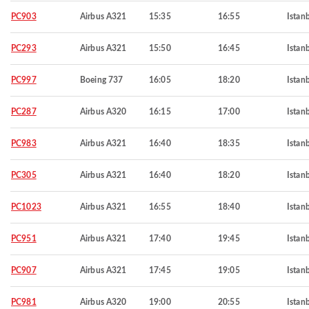
PC903
Airbus A321
15:35
16:55
Istan
PC293
Airbus A321
15:50
16:45
Istan
PC997
Boeing 737
16:05
18:20
Istan
PC287
Airbus A320
16:15
17:00
Istan
PC983
Airbus A321
16:40
18:35
Istan
PC305
Airbus A321
16:40
18:20
Istan
PC1023
Airbus A321
16:55
18:40
Istan
PC951
Airbus A321
17:40
19:45
Istan
PC907
Airbus A321
17:45
19:05
Istan
PC981
Airbus A320
19:00
20:55
Istan