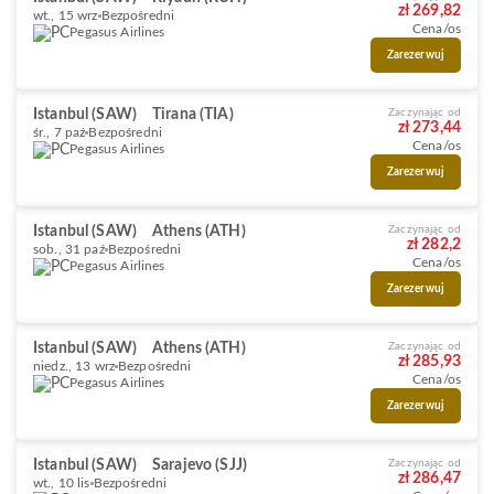
zł 269,82
wt., 15 wrz
Bezpośredni
Cena/os
Pegasus Airlines
Zarezerwuj
Istanbul (SAW)
Tirana (TIA)
Zaczynając od
zł 273,44
śr., 7 paź
Bezpośredni
Cena/os
Pegasus Airlines
Zarezerwuj
Istanbul (SAW)
Athens (ATH)
Zaczynając od
zł 282,2
sob., 31 paź
Bezpośredni
Cena/os
Pegasus Airlines
Zarezerwuj
Istanbul (SAW)
Athens (ATH)
Zaczynając od
zł 285,93
niedz., 13 wrz
Bezpośredni
Cena/os
Pegasus Airlines
Zarezerwuj
Istanbul (SAW)
Sarajevo (SJJ)
Zaczynając od
zł 286,47
wt., 10 lis
Bezpośredni