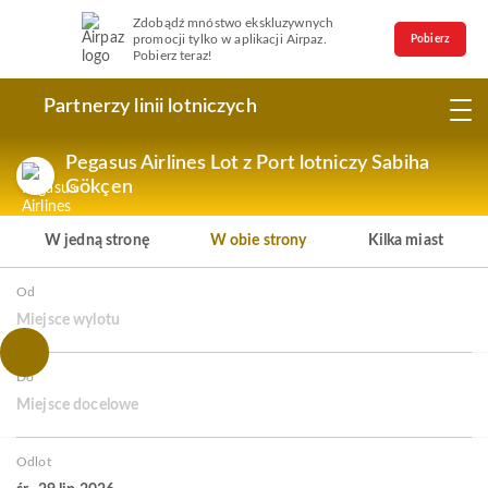
Zdobądź mnóstwo ekskluzywnych
promocji tylko w aplikacji Airpaz.
Pobierz
Pobierz teraz!
Partnerzy linii lotniczych
Pegasus Airlines Lot z Port lotniczy Sabiha
Gökçen
W jedną stronę
W obie strony
Kilka miast
Od
Miejsce wylotu
Do
Miejsce docelowe
Odlot