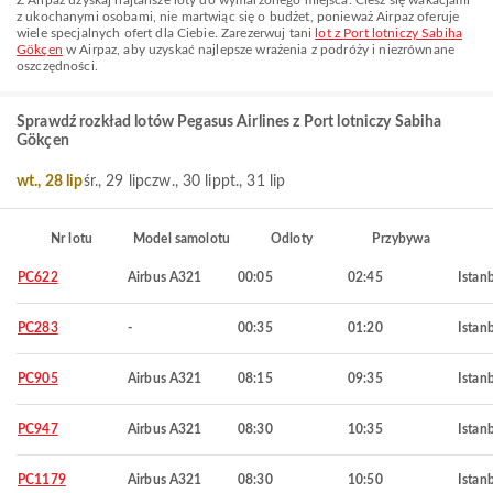
Z Airpaz uzyskaj najtańsze loty do wymarzonego miejsca. Ciesz się wakacjami
z ukochanymi osobami, nie martwiąc się o budżet, ponieważ Airpaz oferuje
wiele specjalnych ofert dla Ciebie. Zarezerwuj tani
lot z Port lotniczy Sabiha
Gökçen
w Airpaz, aby uzyskać najlepsze wrażenia z podróży i niezrównane
oszczędności.
Sprawdź rozkład lotów Pegasus Airlines z Port lotniczy Sabiha
Gökçen
wt., 28 lip
śr., 29 lip
czw., 30 lip
pt., 31 lip
Nr lotu
Model samolotu
Odloty
Przybywa
PC622
Airbus A321
00:05
02:45
Istan
PC283
-
00:35
01:20
Istan
PC905
Airbus A321
08:15
09:35
Istan
PC947
Airbus A321
08:30
10:35
Istan
PC1179
Airbus A321
08:30
10:50
Istan