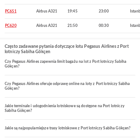
PC651
Airbus A321
19:45
23:00
Istan
PC620
Airbus A321
21:50
00:30
Istan
Często zadawane pytania dotyczące lotu Pegasus Airlines z Port
lotniczy Sabiha Gökçen
Czy Pegasus Airlines zapewnia limit bagażu na lot z Port lotniczy Sabiha
Gökçen?
Czy Pegasus Airlines oferuje odprawę online na loty z Port lotniczy Sabiha
Gökçen?
Jakie terminale i udogodnienia lotniskowe są dostępne na Port lotniczy
Sabiha Gökçen?
Jakie są najpopularniejsze trasy lotniskowe z Port lotniczy Sabiha Gökçen?