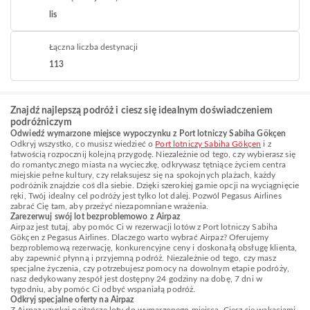
lis
Łączna liczba destynacji
113
Znajdź najlepszą podróż i ciesz się idealnym doświadczeniem
podróżniczym
Odwiedź wymarzone miejsce wypoczynku z Port lotniczy Sabiha Gökçen
Odkryj wszystko, co musisz wiedzieć o
Port lotniczy Sabiha Gökçen
i z
łatwością rozpocznij kolejną przygodę. Niezależnie od tego, czy wybierasz się
do romantycznego miasta na wycieczkę, odkrywasz tętniące życiem centra
miejskie pełne kultury, czy relaksujesz się na spokojnych plażach, każdy
podróżnik znajdzie coś dla siebie. Dzięki szerokiej gamie opcji na wyciągnięcie
ręki, Twój idealny cel podróży jest tylko lot dalej. Pozwól Pegasus Airlines
zabrać Cię tam, aby przeżyć niezapomniane wrażenia.
Zarezerwuj swój lot bezproblemowo z Airpaz
Airpaz jest tutaj, aby pomóc Ci w rezerwacji lotów z Port lotniczy Sabiha
Gökçen z Pegasus Airlines. Dlaczego warto wybrać Airpaz? Oferujemy
bezproblemową rezerwację, konkurencyjne ceny i doskonałą obsługę klienta,
aby zapewnić płynną i przyjemną podróż. Niezależnie od tego, czy masz
specjalne życzenia, czy potrzebujesz pomocy na dowolnym etapie podróży,
nasz dedykowany zespół jest dostępny 24 godziny na dobę, 7 dni w
tygodniu, aby pomóc Ci odbyć wspaniałą podróż.
Odkryj specjalne oferty na Airpaz