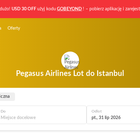
dużo!
USD 30 OFF
użyj kodu
GOBEYOND
! – pobierz aplikację i zarejest
a
Oferty
Pegasus Airlines Lot do Istanbul
iczna
Do
Odlot
pt., 31 lip 2026