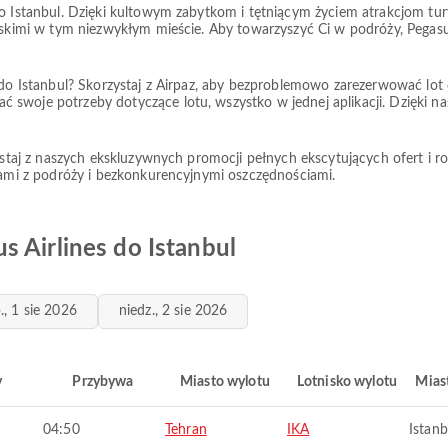
no Istanbul. Dzięki kultowym zabytkom i tętniącym życiem atrakcjom tur
liskimi w tym niezwykłym mieście. Aby towarzyszyć Ci w podróży, Pega
s do Istanbul? Skorzystaj z Airpaz, aby bezproblemowo zarezerwować lo
swoje potrzeby dotyczące lotu, wszystko w jednej aplikacji. Dzięki na
zystaj z naszych ekskluzywnych promocji pełnych ekscytujących ofert i r
niami z podróży i bezkonkurencyjnymi oszczędnościami.
 Airlines do Istanbul
., 1 sie 2026
niedz., 2 sie 2026
y
Przybywa
Miasto wylotu
Lotnisko wylotu
Mias
04:50
Tehran
IKA
Istanb