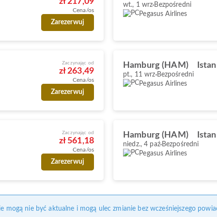
zł 217,09
wt., 1 wrz
Bezpośredni
Cena/os
Pegasus Airlines
Zarezerwuj
Zaczynając od
Hamburg (HAM)
Ista
zł 263,49
pt., 11 wrz
Bezpośredni
Cena/os
Pegasus Airlines
Zarezerwuj
Zaczynając od
Hamburg (HAM)
Ista
zł 561,18
niedz., 4 paź
Bezpośredni
Cena/os
Pegasus Airlines
Zarezerwuj
nie mogą nie być aktualne i mogą ulec zmianie bez wcześniejszego powia