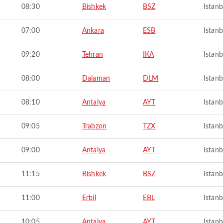
08:30
Bishkek
BSZ
Istanb
07:00
Ankara
ESB
Istanb
09:20
Tehran
IKA
Istanb
08:00
Dalaman
DLM
Istanb
08:10
Antalya
AYT
Istanb
09:05
Trabzon
TZX
Istanb
09:00
Antalya
AYT
Istanb
11:15
Bishkek
BSZ
Istanb
11:00
Erbil
EBL
Istanb
10:05
Antalya
AYT
Istanb