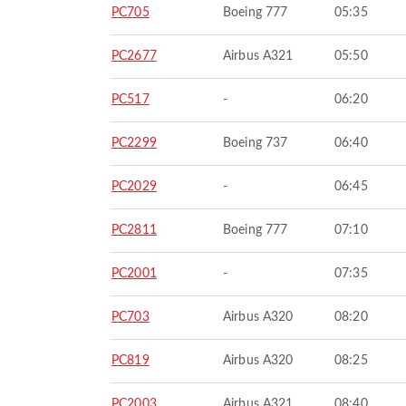
PC705
Boeing 777
05:35
PC2677
Airbus A321
05:50
PC517
-
06:20
PC2299
Boeing 737
06:40
PC2029
-
06:45
PC2811
Boeing 777
07:10
PC2001
-
07:35
PC703
Airbus A320
08:20
PC819
Airbus A320
08:25
PC2003
Airbus A321
08:40