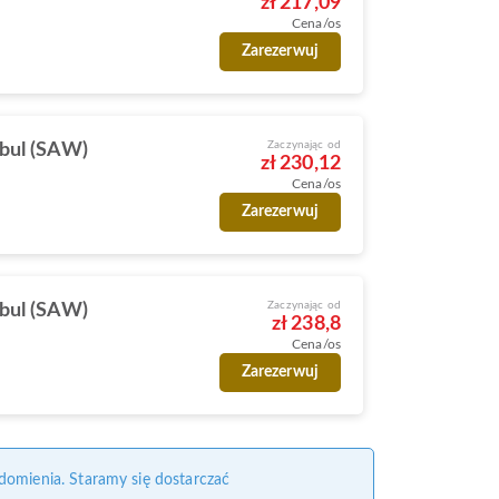
zł 217,09
Cena/os
Zarezerwuj
Zaczynając od
nbul (SAW)
zł 230,12
Cena/os
Zarezerwuj
Zaczynając od
nbul (SAW)
zł 238,8
Cena/os
Zarezerwuj
domienia. Staramy się dostarczać