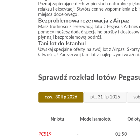
Poznaj zapierające dech w piersiach naturalne pięk
relaksu i ekscytacji. Stwórz cenne wspomnienia z b
miejsca docelowego.
Bezproblemowa rezerwacja z Airpaz
Masz trudności z rezerwacją lotu z Pegasus Airline
pomocy możesz dodać specjalne prośby i dostosować 
płynną i bezproblemową podróż.
Tani lot do Istanbul
Uzyskaj specjalne oferty na swój lot z Airpaz. Skor
łatwością! Zarezerwuj tani lot z najlepszymi wraże
Sprawdź rozkład lotów Pegasus
czw., 30 lip 2026
pt., 31 lip 2026
sob
Nr lotu
Model samolotu
Odlot
PC519
-
01:50