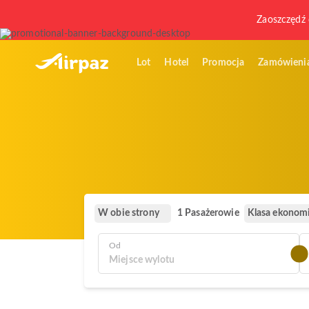
Zaoszczędź 
Lot
Hotel
Promocja
Zamówieni
W obie strony
Klasa ekonom
1 Pasażerowie
Od