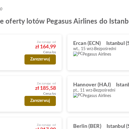
+0
e oferty lotów Pegasus Airlines do Istanb
Zaczynając od
Ercan (ECN)
Istanbul 
zł 164,99
wt., 15 wrz
Bezpośredni
Cena/os
Pegasus Airlines
Zarezerwuj
Zaczynając od
Hannover (HAJ)
Istan
zł 185,58
pt., 11 wrz
Bezpośredni
Cena/os
Pegasus Airlines
Zarezerwuj
Zaczynając od
Berlin (BER)
Istanbul 