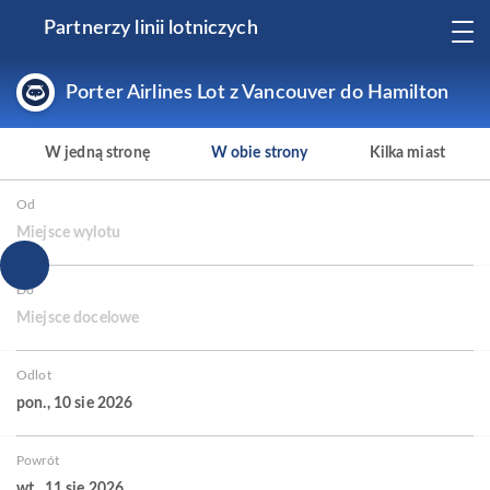
Partnerzy linii lotniczych
Porter Airlines Lot z Vancouver do Hamilton
W jedną stronę
W obie strony
Kilka miast
Od
Miejsce wylotu
Do
Miejsce docelowe
Odlot
pon., 10 sie 2026
Powrót
wt., 11 sie 2026