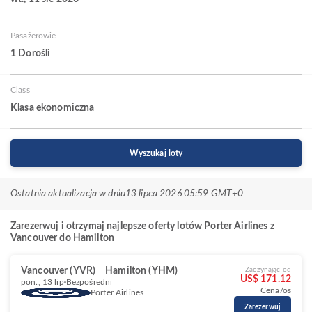
Pasażerowie
1 Dorośli
Class
Klasa ekonomiczna
Wyszukaj loty
Ostatnia aktualizacja w dniu
13 lipca 2026 05:59 GMT+0
Zarezerwuj i otrzymaj najlepsze oferty lotów Porter Airlines z
Vancouver do Hamilton
Vancouver (YVR)
Hamilton (YHM)
Zaczynając od
US$ 171.12
pon., 13 lip
Bezpośredni
Cena/os
Porter Airlines
Zarezerwuj