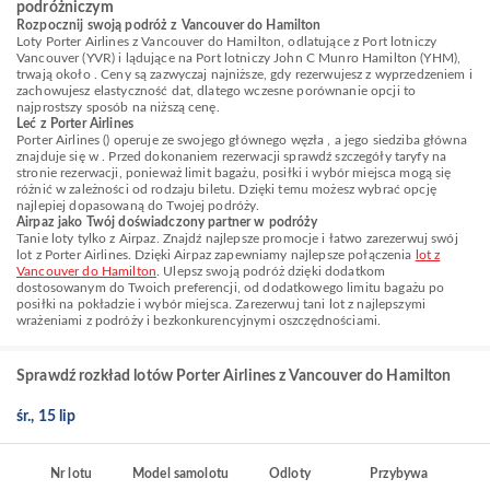
podróżniczym
Rozpocznij swoją podróż z Vancouver do Hamilton
Loty Porter Airlines z Vancouver do Hamilton, odlatujące z Port lotniczy
Vancouver (YVR) i lądujące na Port lotniczy John C Munro Hamilton (YHM),
trwają około . Ceny są zazwyczaj najniższe, gdy rezerwujesz z wyprzedzeniem i
zachowujesz elastyczność dat, dlatego wczesne porównanie opcji to
najprostszy sposób na niższą cenę.
Leć z Porter Airlines
Porter Airlines () operuje ze swojego głównego węzła , a jego siedziba główna
znajduje się w . Przed dokonaniem rezerwacji sprawdź szczegóły taryfy na
stronie rezerwacji, ponieważ limit bagażu, posiłki i wybór miejsca mogą się
różnić w zależności od rodzaju biletu. Dzięki temu możesz wybrać opcję
najlepiej dopasowaną do Twojej podróży.
Airpaz jako Twój doświadczony partner w podróży
Tanie loty tylko z Airpaz. Znajdź najlepsze promocje i łatwo zarezerwuj swój
lot z Porter Airlines. Dzięki Airpaz zapewniamy najlepsze połączenia
lot z
Vancouver do Hamilton
. Ulepsz swoją podróż dzięki dodatkom
dostosowanym do Twoich preferencji, od dodatkowego limitu bagażu po
posiłki na pokładzie i wybór miejsca. Zarezerwuj tani lot z najlepszymi
wrażeniami z podróży i bezkonkurencyjnymi oszczędnościami.
Sprawdź rozkład lotów Porter Airlines z Vancouver do Hamilton
śr., 15 lip
Nr lotu
Model samolotu
Odloty
Przybywa