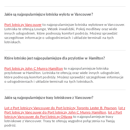
Jakie są najpopularniejsze lotniska wylotu w Vancouver?
Port lotniczy Vancouver
to najpopularniejsze lotniska wylotowe w Vancouver.
Lotniska te oferują Lounge, Wózek inwalidzki, Pokój modlitwy oraz wiele
innych udogodnień, które podnoszą komfort podróży. Możesz sprawdzić
szczegółowe informacje o udogodnieniach i układzie terminali na tych
lotniskach.
Które lotnisko jest najpopularniejsze dla przylotów w Hamilton?
Port lotniczy John C Munro Hamilton
to najpopularniejsze lotniska
przylotowe w Hamilton. Lotniska te oferują oraz wiele innych udogodnień,
które podnoszą komfort podróży. Możesz sprawdzić szczegółowe informacje
o udogodnieniach i układzie terminali na tych lotniskach.
Jakie są najpopularniejsze trasy lotniskowe z Vancouver?
lot z Port lotniczy Vancouver do Port lotniczy Toronto Lester B. Pearson
,
lot z
Port lotniczy Vancouver do Port lotniczy John C Munro Hamilton
,
lot z Port
lotniczy Vancouver do Port lotniczy Ottawa
to najpopularniejsze trasy
lotniskowe z Vancouver. Trasy te oferują wygodne połączenia na Twoją
podróż.