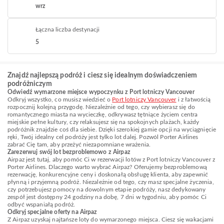
wrz
Łączna liczba destynacji
5
Znajdź najlepszą podróż i ciesz się idealnym doświadczeniem
podróżniczym
Odwiedź wymarzone miejsce wypoczynku z Port lotniczy Vancouver
Odkryj wszystko, co musisz wiedzieć o
Port lotniczy Vancouver
i z łatwością
rozpocznij kolejną przygodę. Niezależnie od tego, czy wybierasz się do
romantycznego miasta na wycieczkę, odkrywasz tętniące życiem centra
miejskie pełne kultury, czy relaksujesz się na spokojnych plażach, każdy
podróżnik znajdzie coś dla siebie. Dzięki szerokiej gamie opcji na wyciągnięcie
ręki, Twój idealny cel podróży jest tylko lot dalej. Pozwól Porter Airlines
zabrać Cię tam, aby przeżyć niezapomniane wrażenia.
Zarezerwuj swój lot bezproblemowo z Airpaz
Airpaz jest tutaj, aby pomóc Ci w rezerwacji lotów z Port lotniczy Vancouver z
Porter Airlines. Dlaczego warto wybrać Airpaz? Oferujemy bezproblemową
rezerwację, konkurencyjne ceny i doskonałą obsługę klienta, aby zapewnić
płynną i przyjemną podróż. Niezależnie od tego, czy masz specjalne życzenia,
czy potrzebujesz pomocy na dowolnym etapie podróży, nasz dedykowany
zespół jest dostępny 24 godziny na dobę, 7 dni w tygodniu, aby pomóc Ci
odbyć wspaniałą podróż.
Odkryj specjalne oferty na Airpaz
Z Airpaz uzyskaj najtańsze loty do wymarzonego miejsca. Ciesz się wakacjami