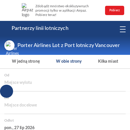
Zdobądź mnóstwo ekskluzywnych
promocji tylko w aplikacji Airpaz.
Pobierz
Pobierz teraz!
Partnerzy linii lotniczych
Porter Airlines Lot z Port lotniczy Vancouver
W jedną stronę
W obie strony
Kilka miast
Od
Miejsce wylotu
Do
Miejsce docelowe
Odlot
pon., 27 lip 2026