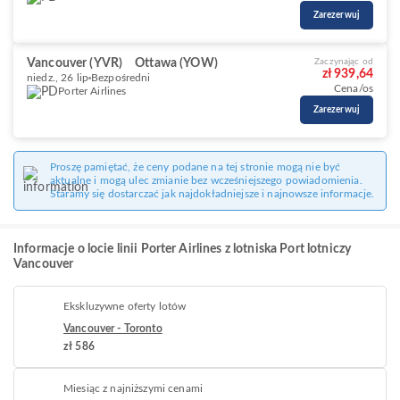
Zarezerwuj
Vancouver (YVR)
Ottawa (YOW)
Zaczynając od
zł 939,64
niedz., 26 lip
Bezpośredni
Cena/os
Porter Airlines
Zarezerwuj
Proszę pamiętać, że ceny podane na tej stronie mogą nie być
aktualne i mogą ulec zmianie bez wcześniejszego powiadomienia.
Staramy się dostarczać jak najdokładniejsze i najnowsze informacje.
Informacje o locie linii Porter Airlines z lotniska Port lotniczy
Vancouver
Ekskluzywne oferty lotów
Vancouver - Toronto
zł 586
Miesiąc z najniższymi cenami