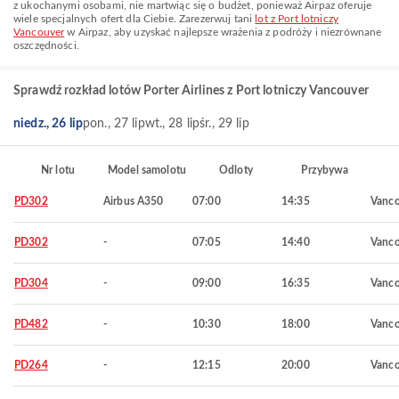
z ukochanymi osobami, nie martwiąc się o budżet, ponieważ Airpaz oferuje
wiele specjalnych ofert dla Ciebie. Zarezerwuj tani
lot z Port lotniczy
Vancouver
w Airpaz, aby uzyskać najlepsze wrażenia z podróży i niezrównane
oszczędności.
Sprawdź rozkład lotów Porter Airlines z Port lotniczy Vancouver
niedz., 26 lip
pon., 27 lip
wt., 28 lip
śr., 29 lip
Nr lotu
Model samolotu
Odloty
Przybywa
PD302
Airbus A350
07:00
14:35
Vanco
PD302
-
07:05
14:40
Vanco
PD304
-
09:00
16:35
Vanco
PD482
-
10:30
18:00
Vanco
PD264
-
12:15
20:00
Vanco