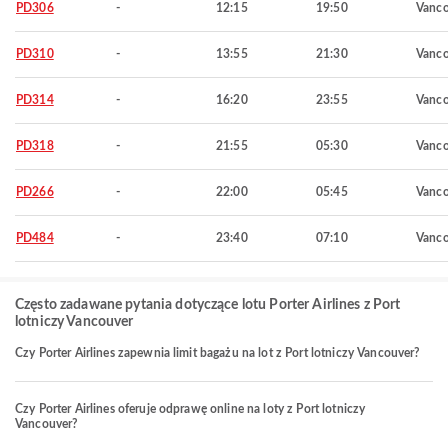
PD306
-
12:15
19:50
Vanco
PD310
-
13:55
21:30
Vanco
PD314
-
16:20
23:55
Vanco
PD318
-
21:55
05:30
Vanco
PD266
-
22:00
05:45
Vanco
PD484
-
23:40
07:10
Vanco
Często zadawane pytania dotyczące lotu Porter Airlines z Port
lotniczy Vancouver
Czy Porter Airlines zapewnia limit bagażu na lot z Port lotniczy Vancouver?
Czy Porter Airlines oferuje odprawę online na loty z Port lotniczy
Vancouver?