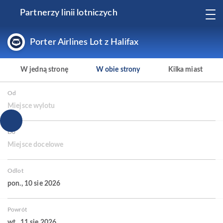
Partnerzy linii lotniczych
Porter Airlines Lot z Halifax
W jedną stronę
W obie strony
Kilka miast
Od
Miejsce wylotu
Do
Miejsce docelowe
Odlot
pon., 10 sie 2026
Powrót
wt., 11 sie 2026