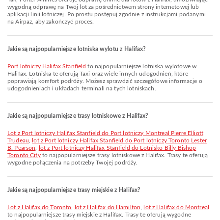
wygodną odprawę na Twój lot za pośrednictwem strony internetowej lub
aplikacji linii lotniczej. Po prostu postępuj zgodnie z instrukcjami podanymi
na Airpaz, aby zakończyć proces.
Jakie są najpopularniejsze lotniska wylotu z Halifax?
Port lotniczy Halifax Stanfield
to najpopularniejsze lotniska wylotowe w
Halifax. Lotniska te oferują Taxi oraz wiele innych udogodnień, które
poprawiają komfort podróży. Możesz sprawdzić szczegółowe informacje o
udogodnieniach i układach terminali na tych lotniskach.
Jakie są najpopularniejsze trasy lotniskowe z Halifax?
lot z Port lotniczy Halifax Stanfield do Port lotniczy Montreal Pierre Elliott
Trudeau
,
lot z Port lotniczy Halifax Stanfield do Port lotniczy Toronto Lester
B. Pearson
,
lot z Port lotniczy Halifax Stanfield do Lotnisko Billy Bishop
Toronto City
to najpopularniejsze trasy lotniskowe z Halifax. Trasy te oferują
wygodne połączenia na potrzeby Twojej podróży.
Jakie są najpopularniejsze trasy miejskie z Halifax?
lot z Halifax do Toronto
,
lot z Halifax do Hamilton
,
lot z Halifax do Montreal
to najpopularniejsze trasy miejskie z Halifax. Trasy te oferują wygodne