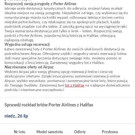
Rozpocznij swoją przygodę z Porter Airlines
Istnieje wiele destynacji turystycznych do odkrycia, możesz łatwo znaleźć
idealne miejsce na swoją przygodę. Niezależnie od tego, czy wybierasz się do
romantycznego miasta na krótki wypad, odkrywasz tętniące życiem centra
miejskie pełne kultury, czy relaksujesz się na spokojnych plażach, każdy
podróżnik znajdzie coś dla siebie. Z szeroką gamą opcji na wyciągnięcie ręki,
Twoja wymarzona destynacja jest tylko o krok – lotem. Rozpocznij swoją
podróż z Porter Airlines, popularną linią lotniczą w Halifax, oferującą
najlepszą obsługę.
Wygodna usługa rezerwacji
Łatwo zarezerwuj loty z Porter Airlines do swoich ulubionych destynacji za
pośrednictwem Airpaz. Oferujemy szybki i wygodny serwis rezerwacji lotów.
Jeśli masz specjalne życzenia dotyczące swojego lotu, możemy pomóc w
komunikacji z linią lotniczą. Zarezerwuj wygodny lot z Halifax.
Niezrównane oferty od Airpaz
Wybierz Airpaz jako swoją główną opcję rezerwacji lotów i ciesz się
atrakcyjnymi ofertami. Dzięki intuicyjnemu systemowi rezerwacji online
Airpaz, szybko wyszukasz, porównasz i zarezerwujesz tanie loty, które pasują
do Twojego budżetu. Zarezerwuj tani
lot z Halifax
na najlepsze doświadczenie
podróży i niezrównane oszczędności.
Sprawdź rozkład lotów Porter Airlines z Halifax
niedz., 26 lip
Nr lotu
Model samolotu
Odloty
Przybywa