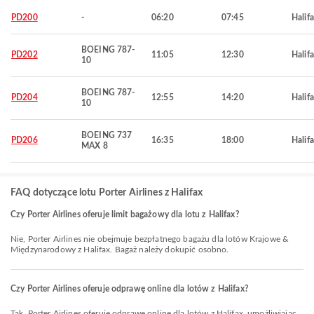
PD200
-
06:20
07:45
Halif
BOEING 787-
PD202
11:05
12:30
Halif
10
BOEING 787-
PD204
12:55
14:20
Halif
10
BOEING 737
PD206
16:35
18:00
Halif
MAX 8
FAQ dotyczące lotu Porter Airlines z Halifax
Czy Porter Airlines oferuje limit bagażowy dla lotu z Halifax?
Nie, Porter Airlines nie obejmuje bezpłatnego bagażu dla lotów Krajowe &
Międzynarodowy z Halifax. Bagaż należy dokupić osobno.
Czy Porter Airlines oferuje odprawę online dla lotów z Halifax?
Tak, Porter Airlines oferuje odprawę online dla lotów z Halifax, umożliwiając