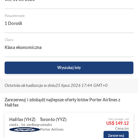
Pasażerowie
1 Dorośli
Class
Klasa ekonomiczna
Wyszukaj loty
Ostatnia aktualizacja w dniu
25 lipca 2026 17:44 GMT+0
Zarezerwuj i zdobądź najlepsze oferty lotów Porter Airlines z
Halifax
Halifax (YHZ)
Toronto (YYZ)
Zaczynając od
US$ 149.12
niedz., 16 sie
Bezpośredni
Cena/os
Porter Airlines
Zarezerwuj