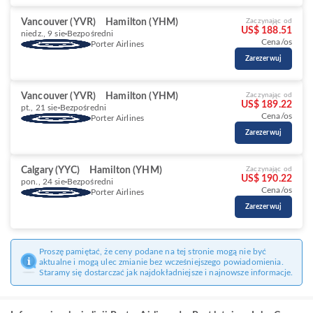
Vancouver (YVR)
Hamilton (YHM)
Zaczynając od
US$ 188.51
niedz., 9 sie
Bezpośredni
Cena/os
Porter Airlines
Zarezerwuj
Vancouver (YVR)
Hamilton (YHM)
Zaczynając od
US$ 189.22
pt., 21 sie
Bezpośredni
Cena/os
Porter Airlines
Zarezerwuj
Calgary (YYC)
Hamilton (YHM)
Zaczynając od
US$ 190.22
pon., 24 sie
Bezpośredni
Cena/os
Porter Airlines
Zarezerwuj
Proszę pamiętać, że ceny podane na tej stronie mogą nie być
aktualne i mogą ulec zmianie bez wcześniejszego powiadomienia.
Staramy się dostarczać jak najdokładniejsze i najnowsze informacje.