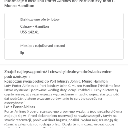
Informacje o locie linii Porter Airlines do: Port lotniczy John C
Munro Hamilton
Ekskluzywne oferty lotów
Calgary - Hamilton
US$ 142.41
Miesiąc z najniższymi cenami
lip
Znajdź najlepszą podróż i ciesz się idealnym doświadczeniem
podróżniczym
Rozpocznij swoją podróż do Port lotniczy John C Munro Hamilton
Loty Porter Airlines do Port lotniczy John C Munro Hamilton (YHM) możesz
łatwo wyszukać i porównać według daty, ceny i rozkładu. Ceny biletów są
często niższe, gdy rezerwujesz z wyprzedzeniem i zachowujesz elastyczność
dat podróży, dlatego wczesne porównanie to sprytny sposób na
oszczędności.
Leć z Porter Airlines
Porter Airlines () operuje ze swojego głównego węzła , a jego siedziba główna
znajduje się w . Przed dokonaniem rezerwacji sprawdź szczegóły taryfy na
stronie rezerwacji, ponieważ limit bagażu, posiłki i wybór miejsca mogą się
różnić w zależności od rodzaju biletu. Dzięki temu możesz wybrać opcję