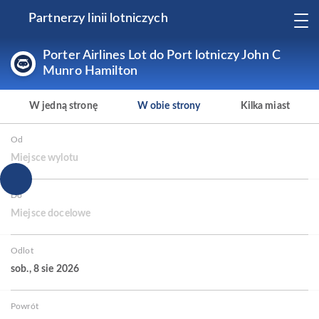
Partnerzy linii lotniczych
Porter Airlines Lot do Port lotniczy John C
Munro Hamilton
W jedną stronę
W obie strony
Kilka miast
Od
Miejsce wylotu
Do
Miejsce docelowe
Odlot
sob., 8 sie 2026
Powrót