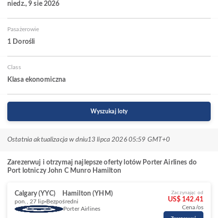
niedz., 9 sie 2026
Pasażerowie
1 Dorośli
Class
Klasa ekonomiczna
Wyszukaj loty
Ostatnia aktualizacja w dniu
13 lipca 2026 05:59 GMT+0
Zarezerwuj i otrzymaj najlepsze oferty lotów Porter Airlines do
Port lotniczy John C Munro Hamilton
Calgary (YYC)
Hamilton (YHM)
Zaczynając od
US$ 142.41
pon., 27 lip
Bezpośredni
Cena/os
Porter Airlines