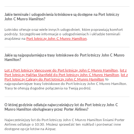
Jakie terminale i udogodnienia lotniskowe są dostępne na Port lotniczy
John C Munro Hamilton?
Lotnisko oferuje oraz wiele innych udogodnień, które poprawiają komfort
podróży. Szczegółowe informacje o udogodnieniach i układzie terminali
znajdziesz na
Port lotniczy John C Munro Hamilton
.
Jakie są najpopularniejsze trasy lotniskowe do Port lotniczy John C Munro
Hamilton?
lot z Port lotniczy Vancouver do Port lotniczy John C Munro Hamilton
,
lot z
Port lotniczy Halifax Stanfield do Port lotniczy John C Munro Hamilton
,
lot z
Port lotniczy Calgary do Port lotniczy John C Munro Hamilton
to
najpopularniejsze trasy lotniskowe do Port lotniczy John C Munro Hamilton.
Trasy te oferują dogodne połączenia na Twoją podróż.
O której godzinie odlatuje najwcześniejszy lot do Port lotniczy John C
Munro Hamilton obsługiwany przez Porter Airlines?
Najwcześniejszy lot do Port lotniczy John C Munro Hamilton liniami Porter
Airlines odlatuje o 10:30. Możesz sprawdzić ten rozkład i porównać inne
dostępne opcje lotów na Airpaz.