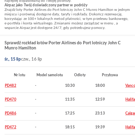
najlepiej dopasowaną do Twojej podróży.
Airpaz jako Twój doświadczony partner w podróży
Znajdź loty Porter Airlines do Port lotniczy John C Munro Hamilton w jednym
miejscu i porównaj dostępne daty, taryfy i rozkłady. Dokończ rezerwację,
korzystając ze 100+ lokalnych metod płatności, w tym przelewu bankowego,
e-portfela i konta wirtualnego. Zmianami możesz zarządzać w menu , a
wsparcie Airpaz jest dostępne 24/7, gdy potrzebujesz pomocy.
Sprawdź rozkład lotów Porter Airlines do Port lotniczy John C
Munro Hamilton
śr., 15 lip
czw., 16 lip
Nr lotu
Model samolotu
Odloty
Przybywa
PD482
-
10:30
18:00
Vanco
PD470
-
11:35
12:59
Halif
PD486
-
17:25
23:13
Calga
PD472
-
18:15
19:39
Halif