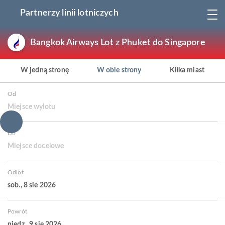
Partnerzy linii lotniczych
Bangkok Airways Lot z Phuket do Singapore
W jedną stronę
W obie strony
Kilka miast
Od
Miejsce wylotu
Do
Miejsce docelowe
Odlot
sob., 8 sie 2026
Powrót
niedz., 9 sie 2026