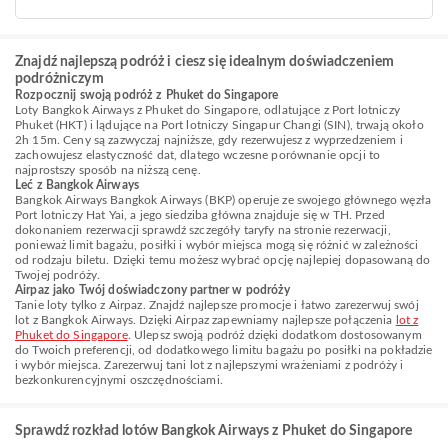
Znajdź najlepszą podróż i ciesz się idealnym doświadczeniem
podróżniczym
Rozpocznij swoją podróż z Phuket do Singapore
Loty Bangkok Airways z Phuket do Singapore, odlatujące z Port lotniczy
Phuket (HKT) i lądujące na Port lotniczy Singapur Changi (SIN), trwają około
2h 15m. Ceny są zazwyczaj najniższe, gdy rezerwujesz z wyprzedzeniem i
zachowujesz elastyczność dat, dlatego wczesne porównanie opcji to
najprostszy sposób na niższą cenę.
Leć z Bangkok Airways
Bangkok Airways Bangkok Airways (BKP) operuje ze swojego głównego węzła
Port lotniczy Hat Yai, a jego siedziba główna znajduje się w TH. Przed
dokonaniem rezerwacji sprawdź szczegóły taryfy na stronie rezerwacji,
ponieważ limit bagażu, posiłki i wybór miejsca mogą się różnić w zależności
od rodzaju biletu. Dzięki temu możesz wybrać opcję najlepiej dopasowaną do
Twojej podróży.
Airpaz jako Twój doświadczony partner w podróży
Tanie loty tylko z Airpaz. Znajdź najlepsze promocje i łatwo zarezerwuj swój
lot z Bangkok Airways. Dzięki Airpaz zapewniamy najlepsze połączenia
lot z
Phuket do Singapore
. Ulepsz swoją podróż dzięki dodatkom dostosowanym
do Twoich preferencji, od dodatkowego limitu bagażu po posiłki na pokładzie
i wybór miejsca. Zarezerwuj tani lot z najlepszymi wrażeniami z podróży i
bezkonkurencyjnymi oszczędnościami.
Sprawdź rozkład lotów Bangkok Airways z Phuket do Singapore