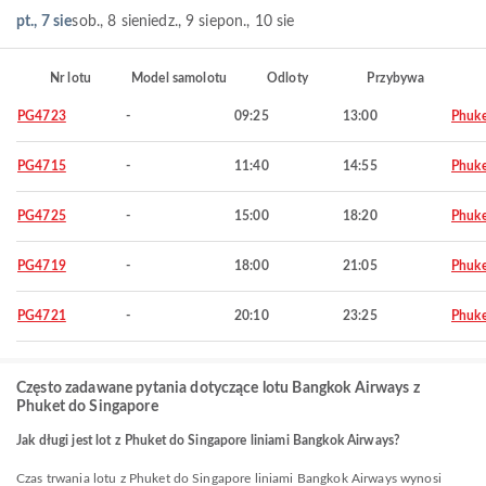
pt., 7 sie
sob., 8 sie
niedz., 9 sie
pon., 10 sie
Nr lotu
Model samolotu
Odloty
Przybywa
PG4723
-
09:25
13:00
Phuke
PG4715
-
11:40
14:55
Phuke
PG4725
-
15:00
18:20
Phuke
PG4719
-
18:00
21:05
Phuke
PG4721
-
20:10
23:25
Phuke
Często zadawane pytania dotyczące lotu Bangkok Airways z
Phuket do Singapore
Jak długi jest lot z Phuket do Singapore liniami Bangkok Airways?
Czas trwania lotu z Phuket do Singapore liniami Bangkok Airways wynosi