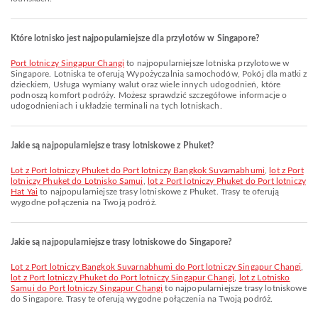
Które lotnisko jest najpopularniejsze dla przylotów w Singapore?
Port lotniczy Singapur Changi
to najpopularniejsze lotniska przylotowe w
Singapore. Lotniska te oferują Wypożyczalnia samochodów, Pokój dla matki z
dzieckiem, Usługa wymiany walut oraz wiele innych udogodnień, które
podnoszą komfort podróży. Możesz sprawdzić szczegółowe informacje o
udogodnieniach i układzie terminali na tych lotniskach.
Jakie są najpopularniejsze trasy lotniskowe z Phuket?
lot z Port lotniczy Phuket do Port lotniczy Bangkok Suvarnabhumi
,
lot z Port
lotniczy Phuket do Lotnisko Samui
,
lot z Port lotniczy Phuket do Port lotniczy
Hat Yai
to najpopularniejsze trasy lotniskowe z Phuket. Trasy te oferują
wygodne połączenia na Twoją podróż.
Jakie są najpopularniejsze trasy lotniskowe do Singapore?
lot z Port lotniczy Bangkok Suvarnabhumi do Port lotniczy Singapur Changi
,
lot z Port lotniczy Phuket do Port lotniczy Singapur Changi
,
lot z Lotnisko
Samui do Port lotniczy Singapur Changi
to najpopularniejsze trasy lotniskowe
do Singapore. Trasy te oferują wygodne połączenia na Twoją podróż.