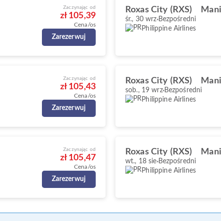
Zaczynając od
Roxas City (RXS)
Mani
zł 105,39
śr., 30 wrz
Bezpośredni
Cena/os
Philippine Airlines
Zarezerwuj
Zaczynając od
Roxas City (RXS)
Mani
zł 105,43
sob., 19 wrz
Bezpośredni
Cena/os
Philippine Airlines
Zarezerwuj
Zaczynając od
Roxas City (RXS)
Mani
zł 105,47
wt., 18 sie
Bezpośredni
Cena/os
Philippine Airlines
Zarezerwuj