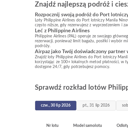
Znajdź najlepszą podróż i ci
Rozpocznij swoją podróż do Port lotnicz
Loty Philippine Airlines do Port lotniczy Manila Ni
często niższe, gdy rezerwujesz z wyprzedzeniem i z
Leć z Philippine Airlines
Philippine Airlines (PAL) operuje ze swojego główne
rezerwacji, ponieważ limit bagażu, posiłki i wybór 
podróży.
Airpaz jako Twój doświadczony partner
Znajdź loty Philippine Airlines do Port lotniczy Ma
korzystając ze 100+ lokalnych metod płatności, w t
dostępne 24/7, gdy potrzebujesz pomocy.
Sprawdź rozkład lotów Philipp
czw., 30 lip 2026
pt., 31 lip 2026
sob
Nr lotu
Model samolotu
Odlot