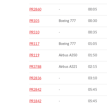
PR2860
-
00:05
PR105
Boeing 777
00:30
PR510
-
00:35
PR117
Boeing 777
01:05
PR119
Airbus A350
01:50
PR3788
Airbus A321
02:15
PR2836
-
03:10
PR2842
-
05:45
PR1842
-
05:45