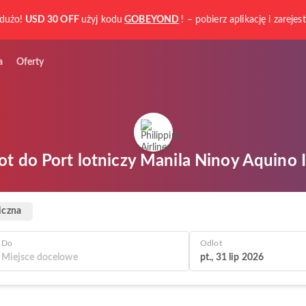
dużo!
USD 30 OFF
użyj kodu
GOBEYOND
! – pobierz aplikację i zarejest
a
Oferty
Lot do Port lotniczy Manila Ninoy Aquino 
iczna
Do
Odlot
pt., 31 lip 2026