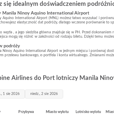
esz się idealnym doświadczeniem podróżn
y Manila Ninoy Aquino International Airport
noy Aquino International Airport (MNL) możesz łatwo wyszukać i porówna
achowujesz elastyczność dat podróży, dlatego wczesne porównanie to s
go węzła , a jego siedziba główna znajduje się w PH. Przed dokonaniem r
miejsca mogą się różnić w zależności od rodzaju biletu. Dzięki temu moż
 w podróży
nila Ninoy Aquino International Airport w jednym miejscu i porównaj dost
ym przelewu bankowego, e-portfela i konta wirtualnego. Zmianami może
ine Airlines do Port lotniczy Manila Nino
., 1 sie 2026
niedz., 2 sie 2026
y
Przybywa
Miasto wylotu
Lotnisko wylotu
Mias