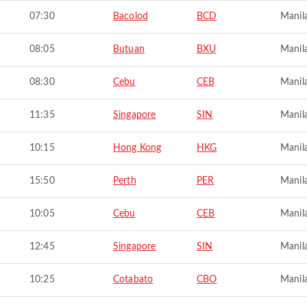
07:30
Bacolod
BCD
Manil
08:05
Butuan
BXU
Manil
08:30
Cebu
CEB
Manil
11:35
Singapore
SIN
Manil
10:15
Hong Kong
HKG
Manil
15:50
Perth
PER
Manil
10:05
Cebu
CEB
Manil
12:45
Singapore
SIN
Manil
10:25
Cotabato
CBO
Manil