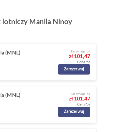
t lotniczy Manila Ninoy
Zaczynając od
la (MNL)
zł 101,47
Cena/os
Zarezerwuj
Zaczynając od
la (MNL)
zł 101,47
Cena/os
Zarezerwuj