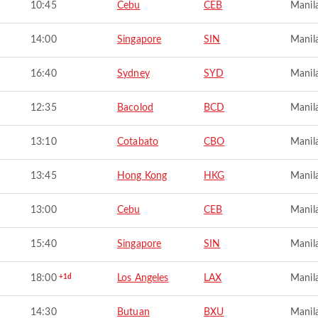
10:45
Cebu
CEB
Manil
14:00
Singapore
SIN
Manil
16:40
Sydney
SYD
Manil
12:35
Bacolod
BCD
Manil
13:10
Cotabato
CBO
Manil
13:45
Hong Kong
HKG
Manil
13:00
Cebu
CEB
Manil
15:40
Singapore
SIN
Manil
18:00
+1d
Los Angeles
LAX
Manil
14:30
Butuan
BXU
Manil