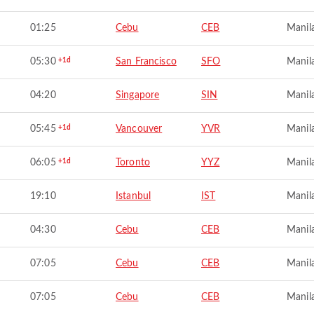
01:25
Cebu
CEB
Manil
05:30
+1d
San Francisco
SFO
Manil
04:20
Singapore
SIN
Manil
05:45
+1d
Vancouver
YVR
Manil
06:05
+1d
Toronto
YYZ
Manil
19:10
Istanbul
IST
Manil
04:30
Cebu
CEB
Manil
07:05
Cebu
CEB
Manil
07:05
Cebu
CEB
Manil