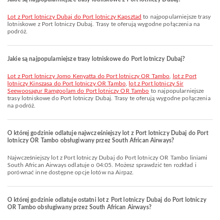
lot z Port lotniczy Dubaj do Port lotniczy Kapsztad
to najpopularniejsze trasy
lotniskowe z Port lotniczy Dubaj. Trasy te oferują wygodne połączenia na
podróż.
Jakie są najpopularniejsze trasy lotniskowe do Port lotniczy Dubaj?
lot z Port lotniczy Jomo Kenyatta do Port lotniczy OR Tambo
,
lot z Port
lotniczy Kinszasa do Port lotniczy OR Tambo
,
lot z Port lotniczy Sir
Seewoosagur Ramgoolam do Port lotniczy OR Tambo
to najpopularniejsze
trasy lotniskowe do Port lotniczy Dubaj. Trasy te oferują wygodne połączenia
na podróż.
O której godzinie odlatuje najwcześniejszy lot z Port lotniczy Dubaj do Port
lotniczy OR Tambo obsługiwany przez South African Airways?
Najwcześniejszy lot z Port lotniczy Dubaj do Port lotniczy OR Tambo liniami
South African Airways odlatuje o 04:05. Możesz sprawdzić ten rozkład i
porównać inne dostępne opcje lotów na Airpaz.
O której godzinie odlatuje ostatni lot z Port lotniczy Dubaj do Port lotniczy
OR Tambo obsługiwany przez South African Airways?