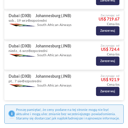
Zarezerwuj
Dubai (DXB)
Johannesburg (JNB)
Zaczynając od
US$ 719.67
sob., 19 wrz
Bezpośredni
Cena/os
South African Airways
Zarezerwuj
Dubai (DXB)
Johannesburg (JNB)
Zaczynając od
US$ 724.4
niedz., 6 wrz
Bezpośredni
Cena/os
South African Airways
Zarezerwuj
Dubai (DXB)
Johannesburg (JNB)
Zaczynając od
US$ 921.9
pt., 7 sie
Bezpośredni
Cena/os
South African Airways
Zarezerwuj
Proszę pamiętać, że ceny podane na tej stronie mogą nie być
aktualne i mogą ulec zmianie bez wcześniejszego powiadomienia.
Staramy się dostarczać jak najdokładniejsze i najnowsze informacje.