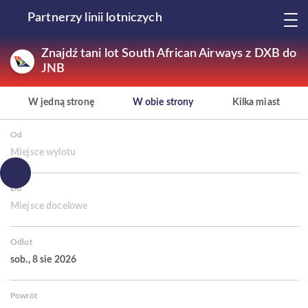
Partnerzy linii lotniczych
Znajdź tani lot South African Airways z DXB do
JNB
W jedną stronę
W obie strony
Kilka miast
Od
Miejsce wylotu
Do
Miejsce docelowe
Odlot
sob., 8 sie 2026
Powrót