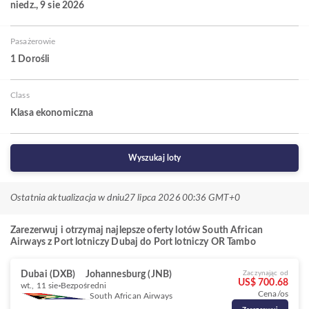
niedz., 9 sie 2026
Pasażerowie
1 Dorośli
Class
Klasa ekonomiczna
Wyszukaj loty
Ostatnia aktualizacja w dniu
27 lipca 2026 00:36 GMT+0
Zarezerwuj i otrzymaj najlepsze oferty lotów South African
Airways z Port lotniczy Dubaj do Port lotniczy OR Tambo
Dubai (DXB)
Johannesburg (JNB)
Zaczynając od
US$ 700.68
wt., 11 sie
Bezpośredni
Cena/os
South African Airways