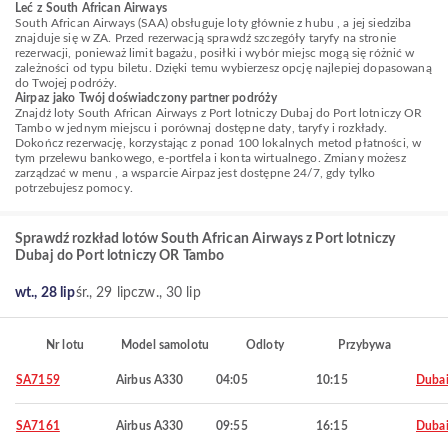
Leć z South African Airways
South African Airways (SAA) obsługuje loty głównie z hubu , a jej siedziba
znajduje się w ZA. Przed rezerwacją sprawdź szczegóły taryfy na stronie
rezerwacji, ponieważ limit bagażu, posiłki i wybór miejsc mogą się różnić w
zależności od typu biletu. Dzięki temu wybierzesz opcję najlepiej dopasowaną
do Twojej podróży.
Airpaz jako Twój doświadczony partner podróży
Znajdź loty South African Airways z Port lotniczy Dubaj do Port lotniczy OR
Tambo w jednym miejscu i porównaj dostępne daty, taryfy i rozkłady.
Dokończ rezerwację, korzystając z ponad 100 lokalnych metod płatności, w
tym przelewu bankowego, e-portfela i konta wirtualnego. Zmiany możesz
zarządzać w menu , a wsparcie Airpaz jest dostępne 24/7, gdy tylko
potrzebujesz pomocy.
Sprawdź rozkład lotów South African Airways z Port lotniczy
Dubaj do Port lotniczy OR Tambo
wt., 28 lip
śr., 29 lip
czw., 30 lip
Nr lotu
Model samolotu
Odloty
Przybywa
SA7159
Airbus A330
04:05
10:15
Duba
SA7161
Airbus A330
09:55
16:15
Duba