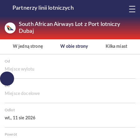
Partnerzy linii lotniczych
South African Airways Lot z Port lotniczy
Dubaj
W jedną stronę
W obie strony
Kilka miast
Od
Miejsce wylotu
Do
Miejsce docelowe
Odlot
wt., 11 sie 2026
Powrót