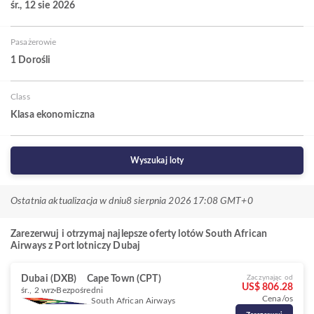
śr., 12 sie 2026
Pasażerowie
1 Dorośli
Class
Klasa ekonomiczna
Wyszukaj loty
Ostatnia aktualizacja w dniu
8 sierpnia 2026 17:08 GMT+0
Zarezerwuj i otrzymaj najlepsze oferty lotów South African
Airways z Port lotniczy Dubaj
Dubai (DXB)
Cape Town (CPT)
Zaczynając od
US$ 806.28
śr., 2 wrz
Bezpośredni
Cena/os
South African Airways