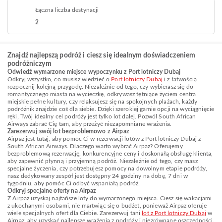
Łączna liczba destynacji
2
Znajdź najlepszą podróż i ciesz się idealnym doświadczeniem
podróżniczym
Odwiedź wymarzone miejsce wypoczynku z Port lotniczy Dubaj
Odkryj wszystko, co musisz wiedzieć o
Port lotniczy Dubaj
i z łatwością
rozpocznij kolejną przygodę. Niezależnie od tego, czy wybierasz się do
romantycznego miasta na wycieczkę, odkrywasz tętniące życiem centra
miejskie pełne kultury, czy relaksujesz się na spokojnych plażach, każdy
podróżnik znajdzie coś dla siebie. Dzięki szerokiej gamie opcji na wyciągnięcie
ręki, Twój idealny cel podróży jest tylko lot dalej. Pozwól South African
Airways zabrać Cię tam, aby przeżyć niezapomniane wrażenia.
Zarezerwuj swój lot bezproblemowo z Airpaz
Airpaz jest tutaj, aby pomóc Ci w rezerwacji lotów z Port lotniczy Dubaj z
South African Airways. Dlaczego warto wybrać Airpaz? Oferujemy
bezproblemową rezerwację, konkurencyjne ceny i doskonałą obsługę klienta,
aby zapewnić płynną i przyjemną podróż. Niezależnie od tego, czy masz
specjalne życzenia, czy potrzebujesz pomocy na dowolnym etapie podróży,
nasz dedykowany zespół jest dostępny 24 godziny na dobę, 7 dni w
tygodniu, aby pomóc Ci odbyć wspaniałą podróż.
Odkryj specjalne oferty na Airpaz
Z Airpaz uzyskaj najtańsze loty do wymarzonego miejsca. Ciesz się wakacjami
z ukochanymi osobami, nie martwiąc się o budżet, ponieważ Airpaz oferuje
wiele specjalnych ofert dla Ciebie. Zarezerwuj tani
lot z Port lotniczy Dubaj
w
Airpaz, aby uzyskać najlepsze wrażenia z podróży i niezrównane oszczędności.