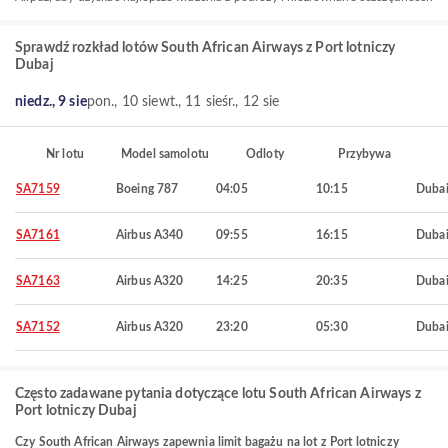
Sprawdź rozkład lotów South African Airways z Port lotniczy
Dubaj
niedz., 9 sie
pon., 10 sie
wt., 11 sie
śr., 12 sie
Nr lotu
Model samolotu
Odloty
Przybywa
SA7159
Boeing 787
04:05
10:15
Duba
SA7161
Airbus A340
09:55
16:15
Duba
SA7163
Airbus A320
14:25
20:35
Duba
SA7152
Airbus A320
23:20
05:30
Duba
Często zadawane pytania dotyczące lotu South African Airways z
Port lotniczy Dubaj
Czy South African Airways zapewnia limit bagażu na lot z Port lotniczy