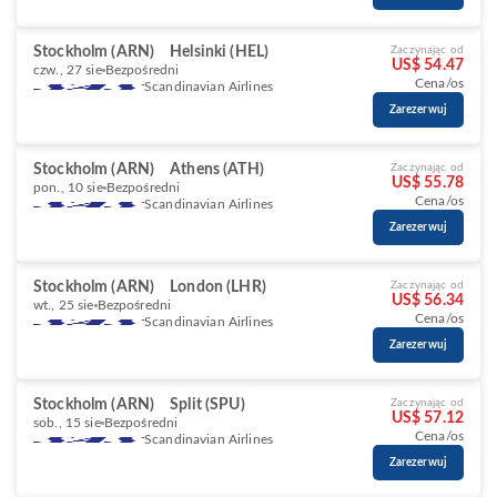
Stockholm (ARN)
Helsinki (HEL)
Zaczynając od
US$ 54.47
czw., 27 sie
Bezpośredni
Cena/os
Scandinavian Airlines
Zarezerwuj
Stockholm (ARN)
Athens (ATH)
Zaczynając od
US$ 55.78
pon., 10 sie
Bezpośredni
Cena/os
Scandinavian Airlines
Zarezerwuj
Stockholm (ARN)
London (LHR)
Zaczynając od
US$ 56.34
wt., 25 sie
Bezpośredni
Cena/os
Scandinavian Airlines
Zarezerwuj
Stockholm (ARN)
Split (SPU)
Zaczynając od
US$ 57.12
sob., 15 sie
Bezpośredni
Cena/os
Scandinavian Airlines
Zarezerwuj