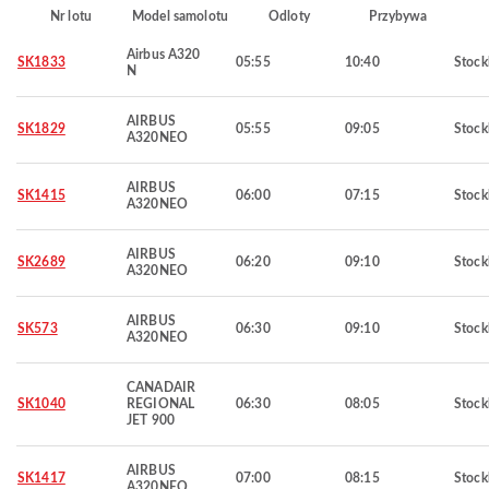
Nr lotu
Model samolotu
Odloty
Przybywa
Airbus A320
SK1833
05:55
10:40
Stoc
N
AIRBUS
SK1829
05:55
09:05
Stoc
A320NEO
AIRBUS
SK1415
06:00
07:15
Stoc
A320NEO
AIRBUS
SK2689
06:20
09:10
Stoc
A320NEO
AIRBUS
SK573
06:30
09:10
Stoc
A320NEO
CANADAIR
SK1040
REGIONAL
06:30
08:05
Stoc
JET 900
AIRBUS
SK1417
07:00
08:15
Stoc
A320NEO