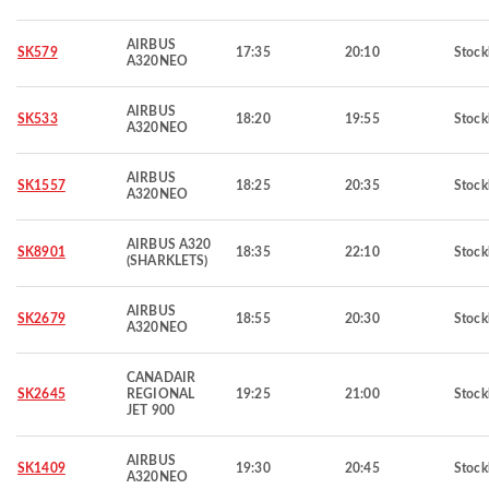
AIRBUS
SK579
17:35
20:10
Stoc
A320NEO
AIRBUS
SK533
18:20
19:55
Stoc
A320NEO
AIRBUS
SK1557
18:25
20:35
Stoc
A320NEO
AIRBUS A320
SK8901
18:35
22:10
Stoc
(SHARKLETS)
AIRBUS
SK2679
18:55
20:30
Stoc
A320NEO
CANADAIR
SK2645
REGIONAL
19:25
21:00
Stoc
JET 900
AIRBUS
SK1409
19:30
20:45
Stoc
A320NEO