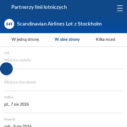
Partnerzy linii lotniczych
Scandinavian Airlines Lot z Stockholm
W jedną stronę
W obie strony
Kilka miast
Od
Miejsce wylotu
Do
Miejsce docelowe
Odlot
pt., 7 sie 2026
Powrót
sob., 8 sie 2026