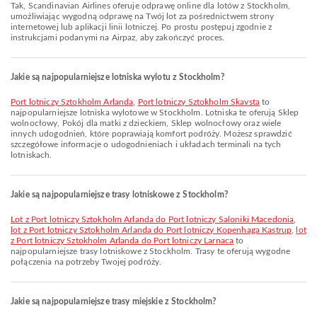
Tak, Scandinavian Airlines oferuje odprawę online dla lotów z Stockholm,
umożliwiając wygodną odprawę na Twój lot za pośrednictwem strony
internetowej lub aplikacji linii lotniczej. Po prostu postępuj zgodnie z
instrukcjami podanymi na Airpaz, aby zakończyć proces.
Jakie są najpopularniejsze lotniska wylotu z Stockholm?
Port lotniczy Sztokholm Arlanda
,
Port lotniczy Sztokholm Skavsta
to
najpopularniejsze lotniska wylotowe w Stockholm. Lotniska te oferują Sklep
wolnocłowy, Pokój dla matki z dzieckiem, Sklep wolnocłowy oraz wiele
innych udogodnień, które poprawiają komfort podróży. Możesz sprawdzić
szczegółowe informacje o udogodnieniach i układach terminali na tych
lotniskach.
Jakie są najpopularniejsze trasy lotniskowe z Stockholm?
lot z Port lotniczy Sztokholm Arlanda do Port lotniczy Saloniki Macedonia
,
lot z Port lotniczy Sztokholm Arlanda do Port lotniczy Kopenhaga Kastrup
,
lot
z Port lotniczy Sztokholm Arlanda do Port lotniczy Larnaca
to
najpopularniejsze trasy lotniskowe z Stockholm. Trasy te oferują wygodne
połączenia na potrzeby Twojej podróży.
Jakie są najpopularniejsze trasy miejskie z Stockholm?