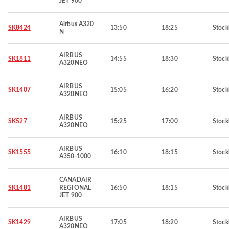
JET 900
Airbus A320
SK8424
13:50
18:25
Stoc
N
AIRBUS
SK1811
14:55
18:30
Stoc
A320NEO
AIRBUS
SK1407
15:05
16:20
Stoc
A320NEO
AIRBUS
SK527
15:25
17:00
Stoc
A320NEO
AIRBUS
SK1555
16:10
18:15
Stoc
A350-1000
CANADAIR
SK1481
REGIONAL
16:50
18:15
Stoc
JET 900
AIRBUS
SK1429
17:05
18:20
Stoc
A320NEO