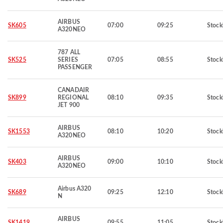
AIRBUS
SK605
07:00
09:25
Stoc
A320NEO
787 ALL
SK525
SERIES
07:05
08:55
Stoc
PASSENGER
CANADAIR
SK899
REGIONAL
08:10
09:35
Stoc
JET 900
AIRBUS
SK1553
08:10
10:20
Stoc
A320NEO
AIRBUS
SK403
09:00
10:10
Stoc
A320NEO
Airbus A320
SK689
09:25
12:10
Stoc
N
AIRBUS
SK1419
09:55
11:05
Stoc