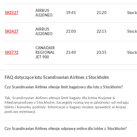
AIRBUS
SK1527
19:45
21:20
Stoc
A320NEO
AIRBUS
SK1427
21:00
22:15
Stoc
A320NEO
CANADAIR
SK1772
REGIONAL
21:40
23:35
Stoc
JET 900
FAQ dotyczące lotu Scandinavian Airlines z Stockholm
Czy Scandinavian Airlines oferuje limit bagażowy dla lotu z Stockholm?
Tak, Scandinavian Airlines oferuje limit bagażu dla lotów Krajowe &
Międzynarodowy z Stockholm. Szczegóły różnią się w zależności od rodzaju
biletu i kierunku podróży. Informacje o bagażu możesz sprawdzić w Airpaz
podczas rezerwacji.
Czy Scandinavian Airlines oferuje odprawę online dla lotów z Stockholm?