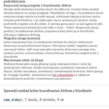
podróżniczym
Rozpocznij swoją przygodę z Scandinavian Airlines
Istnieje wiele destynacji turystycznych do odkrycia, możesz łatwo znaleźć
idealne miejsce na swoją przygodę. Niezależnie od tego, czy wybierasz się do
romantycznego miasta na krótki wypad, odkrywasz tętniące życiem centra
miejskie pełne kultury, czy relaksujesz się na spokojnych plażach, każdy
podróżnik znajdzie coś dla siebie. Z szeroką gamą opcji na wyciągnięcie ręki,
Twoja wymarzona destynacja jest tylko o krok – lotem. Rozpocznij swoją
podróż z Scandinavian Airlines, popularną linią lotniczą w Stockholm,
oferującą najlepszą obsługę.
Wygodna usługa rezerwacji
Łatwo zarezerwuj loty z Scandinavian Airlines do swoich ulubionych
destynacji za pośrednictwem Airpaz. Oferujemy szybki i wygodny serwis
rezerwacji lotów. Jeśli masz specjalne życzenia dotyczące swojego lotu,
możemy pomóc w komunikacji z linią lotniczą. Zarezerwuj wygodny lot z
Stockholm.
Niezrównane oferty od Airpaz
Wybierz Airpaz jako swoją główną opcję rezerwacji lotów i ciesz się
atrakcyjnymi ofertami. Dzięki intuicyjnemu systemowi rezerwacji online
Airpaz, szybko wyszukasz, porównasz i zarezerwujesz tanie loty, które pasują
do Twojego budżetu. Zarezerwuj tani
lot z Stockholm
na najlepsze
doświadczenie podróży i niezrównane oszczędności.
Sprawdź rozkład lotów Scandinavian Airlines z Stockholm
czw., 6 sie
pt., 7 sie
sob., 8 sie
niedz., 9 sie