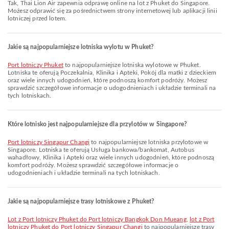
Tak, Thai Lion Air zapewnia odprawę online na lot z Phuket do Singapore.
Możesz odprawić się za pośrednictwem strony internetowej lub aplikacji linii
lotniczej przed lotem.
Jakie są najpopularniejsze lotniska wylotu w Phuket?
Port lotniczy Phuket
to najpopularniejsze lotniska wylotowe w Phuket.
Lotniska te oferują Poczekalnia, Klinika i Apteki, Pokój dla matki z dzieckiem
oraz wiele innych udogodnień, które podnoszą komfort podróży. Możesz
sprawdzić szczegółowe informacje o udogodnieniach i układzie terminali na
tych lotniskach.
Które lotnisko jest najpopularniejsze dla przylotów w Singapore?
Port lotniczy Singapur Changi
to najpopularniejsze lotniska przylotowe w
Singapore. Lotniska te oferują Usługa bankowa/bankomat, Autobus
wahadłowy, Klinika i Apteki oraz wiele innych udogodnień, które podnoszą
komfort podróży. Możesz sprawdzić szczegółowe informacje o
udogodnieniach i układzie terminali na tych lotniskach.
Jakie są najpopularniejsze trasy lotniskowe z Phuket?
lot z Port lotniczy Phuket do Port lotniczy Bangkok Don Mueang
,
lot z Port
lotniczy Phuket do Port lotniczy Singapur Changi
to najpopularniejsze trasy