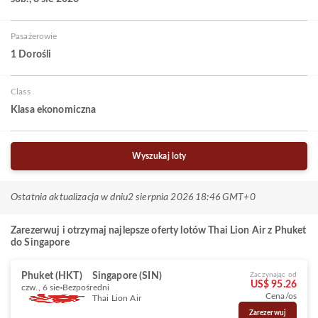
Pasażerowie
1 Dorośli
Class
Klasa ekonomiczna
Wyszukaj loty
Ostatnia aktualizacja w dniu
2 sierpnia 2026 18:46 GMT+0
Zarezerwuj i otrzymaj najlepsze oferty lotów Thai Lion Air z Phuket
do Singapore
Phuket (HKT)
Singapore (SIN)
Zaczynając od
US$ 95.26
czw., 6 sie
Bezpośredni
Cena/os
Thai Lion Air
Zarezerwuj