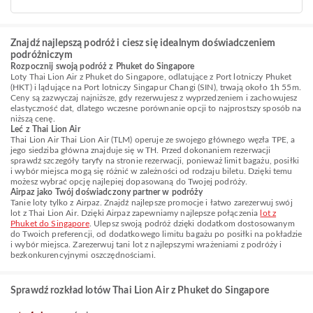
Znajdź najlepszą podróż i ciesz się idealnym doświadczeniem
podróżniczym
Rozpocznij swoją podróż z Phuket do Singapore
Loty Thai Lion Air z Phuket do Singapore, odlatujące z Port lotniczy Phuket
(HKT) i lądujące na Port lotniczy Singapur Changi (SIN), trwają około 1h 55m.
Ceny są zazwyczaj najniższe, gdy rezerwujesz z wyprzedzeniem i zachowujesz
elastyczność dat, dlatego wczesne porównanie opcji to najprostszy sposób na
niższą cenę.
Leć z Thai Lion Air
Thai Lion Air Thai Lion Air (TLM) operuje ze swojego głównego węzła TPE, a
jego siedziba główna znajduje się w TH. Przed dokonaniem rezerwacji
sprawdź szczegóły taryfy na stronie rezerwacji, ponieważ limit bagażu, posiłki
i wybór miejsca mogą się różnić w zależności od rodzaju biletu. Dzięki temu
możesz wybrać opcję najlepiej dopasowaną do Twojej podróży.
Airpaz jako Twój doświadczony partner w podróży
Tanie loty tylko z Airpaz. Znajdź najlepsze promocje i łatwo zarezerwuj swój
lot z Thai Lion Air. Dzięki Airpaz zapewniamy najlepsze połączenia
lot z
Phuket do Singapore
. Ulepsz swoją podróż dzięki dodatkom dostosowanym
do Twoich preferencji, od dodatkowego limitu bagażu po posiłki na pokładzie
i wybór miejsca. Zarezerwuj tani lot z najlepszymi wrażeniami z podróży i
bezkonkurencyjnymi oszczędnościami.
Sprawdź rozkład lotów Thai Lion Air z Phuket do Singapore