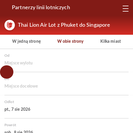
Partnerzy linii lotniczych
Thai Lion Air Lot z Phuket do Singapore
W jedną stronę
W obie strony
Kilka miast
Od
Miejsce wylotu
Do
Miejsce docelowe
Odlot
pt., 7 sie 2026
Powrót
sob., 8 sie 2026