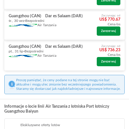
Zarezerwuj
Guangzhou (CAN)
Dar es Salaam (DAR)
Zaczynając od
US$ 770.67
śr., 30 wrz
Bezpośredni
Cena/os
Air Tanzania
Zarezerwuj
Guangzhou (CAN)
Dar es Salaam (DAR)
Zaczynając od
US$ 736.23
pt., 31 lip
Bezpośredni
Cena/os
Air Tanzania
Zarezerwuj
Proszę pamiętać, że ceny podane na tej stronie mogą nie być
aktualne i mogą ulec zmianie bez wcześniejszego powiadomienia.
Staramy się dostarczać jak najdokładniejsze i najnowsze informacje.
Informacje o locie linii Air Tanzania z lotniska Port lotniczy
Guangzhou Baiyun
Ekskluzywne oferty lotów