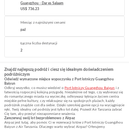
Guangzhou - Dar es Salaam
US$ 736.23
Miesiąc z najniższymi cenami
paź
Łączna liczba destynacji
2
Znajdź najlepszą podróż i ciesz się idealnym doświadczeniem
podróżniczym
Odwiedź wymarzone miejsce wypoczynku z Port lotniczy Guangzhou
Baiyun
Odkryj wszystko, co musisz wiedzieć o
Port lotniczy Guangzhou Baiyun
i z
łatwością rozpocznij kolejną przygodę. Niezależnie od tego, czy wybierasz się
do romantycznego miasta na wycieczkę, odkrywasz tętniące życiem centra
miejskie pełne kultury, czy relaksujesz się na spokojnych plażach, każdy
podróżnik znajdzie coś dla siebie. Dzięki szerokiej gamie opcji na wyciągnięcie
ręki, Twój idealny cel podróży jest tylko lot dalej. Pozwól Air Tanzania zabrać
Cię tam, aby przeżyć niezapomniane wrażenia.
Zarezerwuj swój lot bezproblemowo z Airpaz
Airpaz jest tutaj, aby pomóc Ci w rezerwacji lotów z Port lotniczy Guangzhou
Baiyun z Air Tanzania. Dlaczego warto wybrać Airpaz? Oferujemy