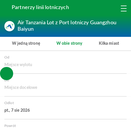
Partnerzy linii lotniczych
Air Tanzania Lot z Port lotniczy Guangzhou
Baiyun
W jedną stronę
W obie strony
Kilka miast
Od
Miejsce wylotu
Do
Miejsce docelowe
Odlot
pt., 7 sie 2026
Powrót