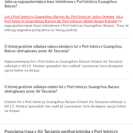
Jakie są najpopularniejsze trasy lotniskowe z Port lotniczy Guangzhou
Baiyun?
lot z Port lotniczy Guangzhou Baiyun do Port lotniczy Julius Nyerere
,
lot z
Port lotniczy Guangzhou Baiyun do Port lotniczy Abeid Amani Karume
to
najpopularniejsze trasy lotniskowe z Port lotniczy Guangzhou Baiyun. Trasy te
oferują wygodne połączenia na Twoją podróż.
O której godzinie odlatuje najwcześniejszy lot z Port lotniczy Guangzhou
Baiyun obsługiwany przez Air Tanzania?
Najwcześniejszy lot z Port lotniczy Guangzhou Baiyun liniami Air Tanzania
odlatuje o 00:15. Możesz sprawdzić ten rozkład i porównać inne dostępne
opcje lotów na Airpaz.
O której godzinie odlatuje ostatni lot z Port lotniczy Guangzhou Baiyun
obsługiwany przez Air Tanzania?
Ostatni lot z Port lotniczy Guangzhou Baiyun liniami Air Tanzania odlatuje o
00:15. Możesz sprawdzić ten rozkład i porównać inne dostępne opcje lotów
na Airpaz.
Popularna trasa z Air Tanzania według lotniska z Port lotniczy