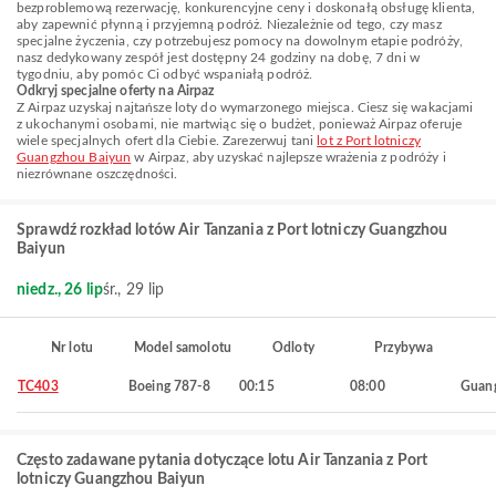
bezproblemową rezerwację, konkurencyjne ceny i doskonałą obsługę klienta,
aby zapewnić płynną i przyjemną podróż. Niezależnie od tego, czy masz
specjalne życzenia, czy potrzebujesz pomocy na dowolnym etapie podróży,
nasz dedykowany zespół jest dostępny 24 godziny na dobę, 7 dni w
tygodniu, aby pomóc Ci odbyć wspaniałą podróż.
Odkryj specjalne oferty na Airpaz
Z Airpaz uzyskaj najtańsze loty do wymarzonego miejsca. Ciesz się wakacjami
z ukochanymi osobami, nie martwiąc się o budżet, ponieważ Airpaz oferuje
wiele specjalnych ofert dla Ciebie. Zarezerwuj tani
lot z Port lotniczy
Guangzhou Baiyun
w Airpaz, aby uzyskać najlepsze wrażenia z podróży i
niezrównane oszczędności.
Sprawdź rozkład lotów Air Tanzania z Port lotniczy Guangzhou
Baiyun
niedz., 26 lip
śr., 29 lip
Nr lotu
Model samolotu
Odloty
Przybywa
TC403
Boeing 787-8
00:15
08:00
Guan
Często zadawane pytania dotyczące lotu Air Tanzania z Port
lotniczy Guangzhou Baiyun